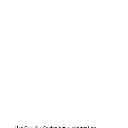
Hos SkyHills Casino har vi opdaget en