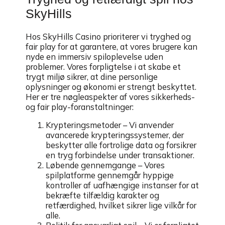
SkyHills
Hos SkyHills Casino prioriterer vi tryghed og
fair play for at garantere, at vores brugere kan
nyde en immersiv spiloplevelse uden
problemer. Vores forpligtelse i at skabe et
trygt miljø sikrer, at dine personlige
oplysninger og økonomi er strengt beskyttet.
Her er tre nøgleaspekter af vores sikkerheds-
og fair play-foranstaltninger:
Krypteringsmetoder – Vi anvender
avancerede krypteringssystemer, der
beskytter alle fortrolige data og forsikrer
en tryg forbindelse under transaktioner.
Løbende gennemgange – Vores
spilplatforme gennemgår hyppige
kontroller af uafhængige instanser for at
bekræfte tilfældig karakter og
retfærdighed, hvilket sikrer lige vilkår for
alle.