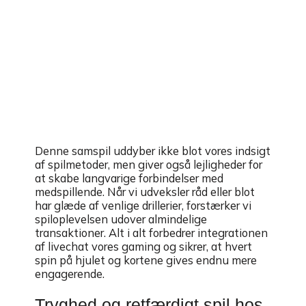
Denne samspil uddyber ikke blot vores indsigt
af spilmetoder, men giver også lejligheder for
at skabe langvarige forbindelser med
medspillende. Når vi udveksler råd eller blot
har glæde af venlige drillerier, forstærker vi
spiloplevelsen udover almindelige
transaktioner. Alt i alt forbedrer integrationen
af livechat vores gaming og sikrer, at hvert
spin på hjulet og kortene gives endnu mere
engagerende.
Tryghed og retfærdigt spil hos