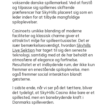
voksende danske spillemarked. Ved at forstå
og tilpasse sig spillernes skiftende
præferencer har SkyHills placeret sig som en
leder inden for at tilbyde mangfoldige
spiloplevelser.
Casinoets unikke blanding af moderne
faciliteter og klassisk charme giver et
attraktivt miljø for spilleentusiaster. Det er
især bemærkelsesværdigt, hvordan
Skyhills
Live Sektion
har taget til sig den seneste
teknologi, samtidig med at de har beholdt en
atmosfære af elegance og forfinelse.
Resultatet er et indbydende rum, der ikke kun
fremmer en enestående spiloplevelse, men
også fremmer social interaktion blandt
gæsterne.
I sidste ende, når vi ser på det tættere, bliver
det tydeligt, at SkyHills Casino ikke bare er et
spillested, men en banebrydende kraft i
Danmarks spilleverden.