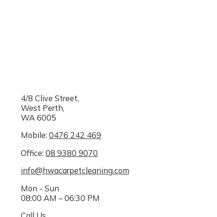
4/8 Clive Street,
West Perth,
WA 6005
Mobile:
0476 242 469
Office:
08 9380 9070
info@hwacarpetcleaning.com
Mon - Sun
08:00 AM – 06:30 PM
Call Us