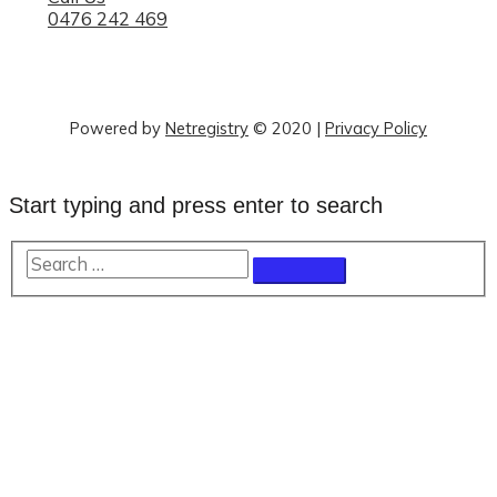
0476 242 469
Powered by
Netregistry
© 2020
|
Privacy Policy
Start typing and press enter to search
Search
…
Scroll
to
Top