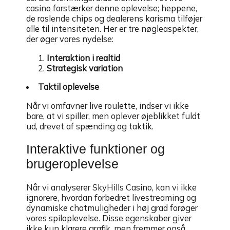
casino forstærker denne oplevelse; heppene,
de raslende chips og dealerens karisma tilføjer
alle til intensiteten. Her er tre nøgleaspekter,
der øger vores nydelse:
Interaktion i realtid
Strategisk variation
Taktil oplevelse
Når vi omfavner live roulette, indser vi ikke
bare, at vi spiller, men oplever øjeblikket fuldt
ud, drevet af spænding og taktik.
Interaktive funktioner og
brugeroplevelse
Når vi analyserer SkyHills Casino, kan vi ikke
ignorere, hvordan forbedret livestreaming og
dynamiske chatmuligheder i høj grad forøger
vores spiloplevelse. Disse egenskaber giver
ikke kun klarere grafik, men fremmer også