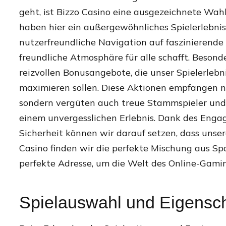
geht, ist Bizzo Casino eine ausgezeichnete Wahl 
haben hier ein außergewöhnliches Spielerlebnis
nutzerfreundliche Navigation auf faszinierende G
freundliche Atmosphäre für alle schafft. Besond
reizvollen Bonusangebote, die unser Spielerleb
maximieren sollen. Diese Aktionen empfangen ni
sondern vergüten auch treue Stammspieler un
einem unvergesslichen Erlebnis. Dank des Enga
Sicherheit können wir darauf setzen, dass unser
Casino finden wir die perfekte Mischung aus Sp
perfekte Adresse, um die Welt des Online-Gami
Spielauswahl und Eigensc