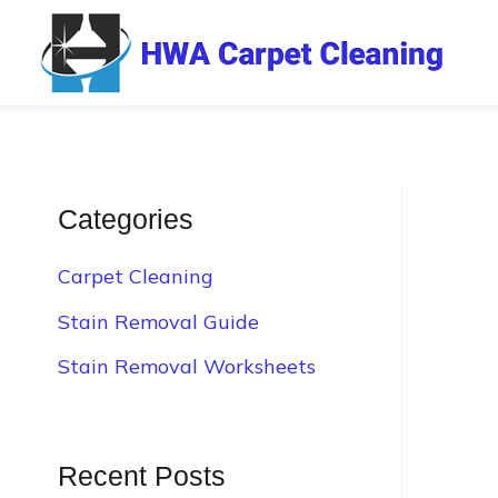
Categories
Carpet Cleaning
Stain Removal Guide
Stain Removal Worksheets
Recent Posts