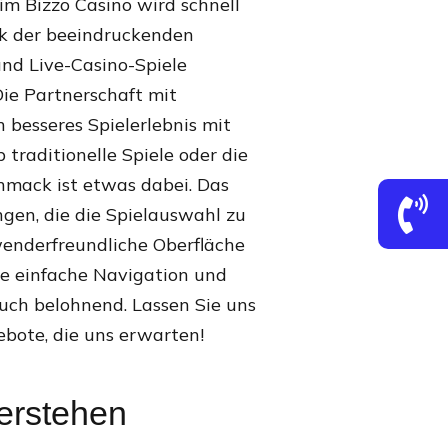
m Bizzo Casino wird schnell
ank der beeindruckenden
 und Live-Casino-Spiele
 Die Partnerschaft mit
 besseres Spielerlebnis mit
traditionelle Spiele oder die
chmack ist etwas dabei. Das
gen, die die Spielauswahl zu
enderfreundliche Oberfläche
ine einfache Navigation und
uch belohnend. Lassen Sie uns
bote, die uns erwarten!
verstehen