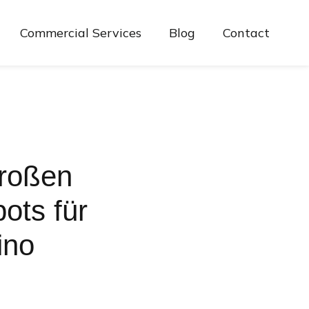
Commercial Services
Blog
Contact
großen
ots für
ino