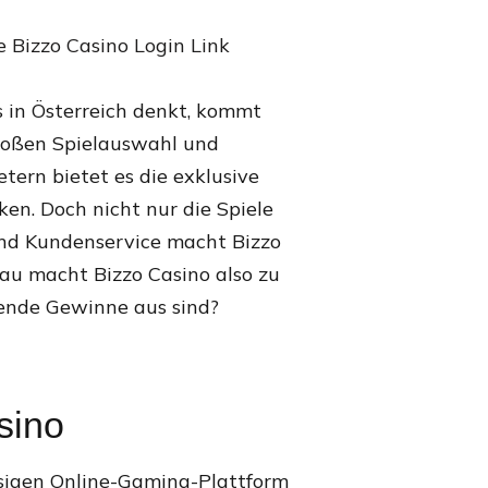
 in Österreich denkt, kommt
großen Spielauswahl und
ern bietet es die exklusive
en. Doch nicht nur die Spiele
und Kundenservice macht Bizzo
au macht Bizzo Casino also zu
utende Gewinne aus sind?
sino
ssigen Online-Gaming-Plattform