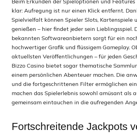
Beim Erkunden der Spieloptionen und Features i
klar: Aufregung ist nur einen Klick entfernt. D
Spielvielfalt können Spieler Slots, Kartenspiele
genießen – hier findet jeder sein Lieblingsspiel.
bekannten Softwareanbietern sorgt für ein noch
hochwertiger Grafik und flüssigem Gameplay. Ob 
aktuellsten Veröffentlichungen – für jeden Ges
Bizzo Casino bietet sogar thematische Sammlun
einem persönlichen Abenteuer machen. Die anw
und die fortgeschrittenen Filter ermöglichen e
machen das Spielerlebnis sowohl amüsant als a
gemeinsam eintauchen in die aufregenden Ange
Fortschreitende Jackpots 