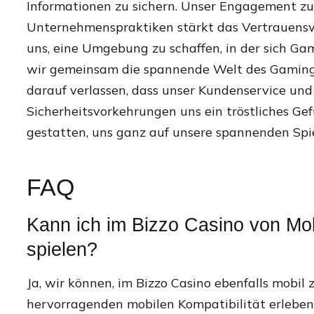
Informationen zu sichern. Unser Engagement zu
Unternehmenspraktiken stärkt das Vertrauensve
uns, eine Umgebung zu schaffen, in der sich G
wir gemeinsam die spannende Welt des Gaming
darauf verlassen, dass unser Kundenservice und
Sicherheitsvorkehrungen uns ein tröstliches Gef
gestatten, uns ganz auf unsere spannenden Spiel
FAQ
Kann ich im Bizzo Casino von Mo
spielen?
Ja, wir können, im Bizzo Casino ebenfalls mobil 
hervorragenden mobilen Kompatibilität erleben 