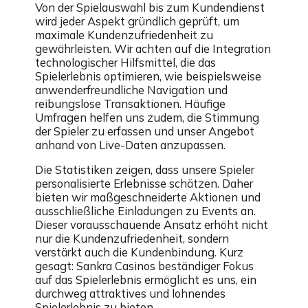
Von der Spielauswahl bis zum Kundendienst
wird jeder Aspekt gründlich geprüft, um
maximale Kundenzufriedenheit zu
gewährleisten. Wir achten auf die Integration
technologischer Hilfsmittel, die das
Spielerlebnis optimieren, wie beispielsweise
anwenderfreundliche Navigation und
reibungslose Transaktionen. Häufige
Umfragen helfen uns zudem, die Stimmung
der Spieler zu erfassen und unser Angebot
anhand von Live-Daten anzupassen.
Die Statistiken zeigen, dass unsere Spieler
personalisierte Erlebnisse schätzen. Daher
bieten wir maßgeschneiderte Aktionen und
ausschließliche Einladungen zu Events an.
Dieser vorausschauende Ansatz erhöht nicht
nur die Kundenzufriedenheit, sondern
verstärkt auch die Kundenbindung. Kurz
gesagt: Sankra Casinos beständiger Fokus
auf das Spielerlebnis ermöglicht es uns, ein
durchweg attraktives und lohnendes
Spielerlebnis zu bieten.