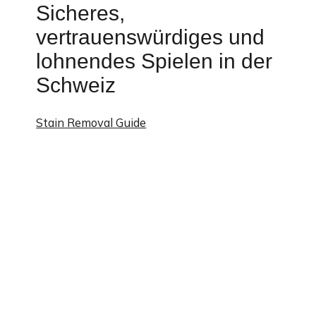
Sicheres,
vertrauenswürdiges und
lohnendes Spielen in der
Schweiz
Stain Removal Guide