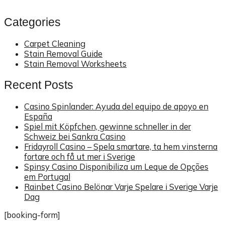
Categories
Carpet Cleaning
Stain Removal Guide
Stain Removal Worksheets
Recent Posts
Casino Spinlander: Ayuda del equipo de apoyo en
España
Spiel mit Köpfchen, gewinne schneller in der
Schweiz bei Sankra Casino
Fridayroll Casino – Spela smartare, ta hem vinsterna
fortare och få ut mer i Sverige
Spinsy Casino Disponibiliza um Leque de Opções
em Portugal
Rainbet Casino Belönar Varje Spelare i Sverige Varje
Dag
[booking-form]