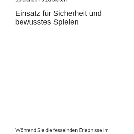
Einsatz für Sicherheit und
bewusstes Spielen
Während Sie die fesselnden Erlebnisse im