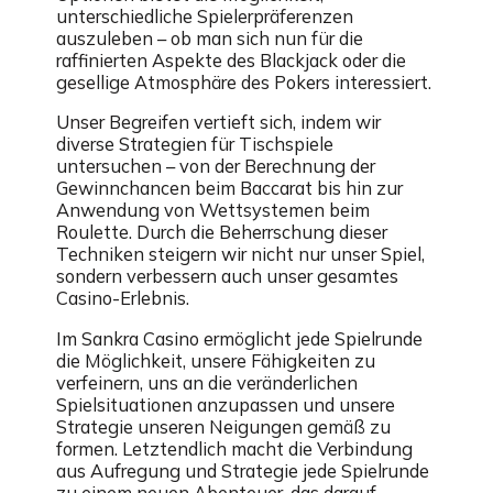
unterschiedliche Spielerpräferenzen
auszuleben – ob man sich nun für die
raffinierten Aspekte des Blackjack oder die
gesellige Atmosphäre des Pokers interessiert.
Unser Begreifen vertieft sich, indem wir
diverse Strategien für Tischspiele
untersuchen – von der Berechnung der
Gewinnchancen beim Baccarat bis hin zur
Anwendung von Wettsystemen beim
Roulette. Durch die Beherrschung dieser
Techniken steigern wir nicht nur unser Spiel,
sondern verbessern auch unser gesamtes
Casino-Erlebnis.
Im Sankra Casino ermöglicht jede Spielrunde
die Möglichkeit, unsere Fähigkeiten zu
verfeinern, uns an die veränderlichen
Spielsituationen anzupassen und unsere
Strategie unseren Neigungen gemäß zu
formen. Letztendlich macht die Verbindung
aus Aufregung und Strategie jede Spielrunde
zu einem neuen Abenteuer, das darauf