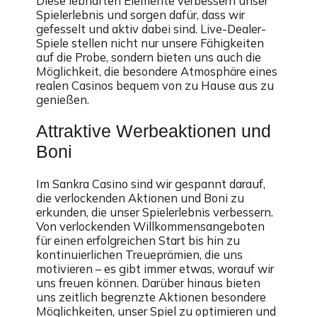
Diese lebhaften Elemente verbessern unser
Spielerlebnis und sorgen dafür, dass wir
gefesselt und aktiv dabei sind. Live-Dealer-
Spiele stellen nicht nur unsere Fähigkeiten
auf die Probe, sondern bieten uns auch die
Möglichkeit, die besondere Atmosphäre eines
realen Casinos bequem von zu Hause aus zu
genießen.
Attraktive Werbeaktionen und
Boni
Im Sankra Casino sind wir gespannt darauf,
die verlockenden Aktionen und Boni zu
erkunden, die unser Spielerlebnis verbessern.
Von verlockenden Willkommensangeboten
für einen erfolgreichen Start bis hin zu
kontinuierlichen Treueprämien, die uns
motivieren – es gibt immer etwas, worauf wir
uns freuen können. Darüber hinaus bieten
uns zeitlich begrenzte Aktionen besondere
Möglichkeiten, unser Spiel zu optimieren und