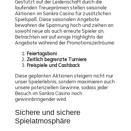
Gestützt auf der Leidenschaft durch die
laufenden Treueprämien stellen saisonale
Aktionen im Sankra Casino für zusätzlichen
Spielspaß. Diese saisonalen Angebote
bewahren die Spannung hoch und ziehen an
sowohl neue als auch erneute Spieler an.
Betrachten wir auf einige Highlights der
Angebote während der Promotionszeiträume:
Feiertagsboni
Zeitlich begrenzte Turniere
Freispiele und Cashback
Diese geplanten Aktionen steigern nicht nur
unser Spielerlebnis, sondern maximieren auch
unsere potenziellen Gewinne, sodass jeder
Besuch im Sankra Casino noch
gewinnbringender wird.
Sichere und sichere
Spielatmosphäre