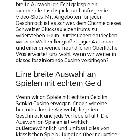
breite Auswahl an Echtgeldspielen,
spannende Tischspiele und aufregende
Video-Slots. Mit Angeboten für jeden
Geschmack ist es schwer, dem Charme dieses
Schweizer Glücksspielzentrums zu
widerstehen. Beim Durchsuchen entdecken
wir eine Welt voller großzügiger Aktionen
und einer anwenderfreundlichen Oberfläche.
Was erwartet uns wohl, wenn wir weiter in
dieses faszinierende Casino vordringen?
Eine breite Auswahl an
Spielen mit echtem Geld
Wenn wir an Spiele mit echtem Geld im
Sankra Casino erwägen, finden wir eine
beeindruckende Auswahl, die jeden
Geschmack und jede Vorliebe erfüllt. Die
Auswahl an Spielen ist wirklich
außergewöhnlich und umfasst alles von
klassischen Spielautomaten über neuartige