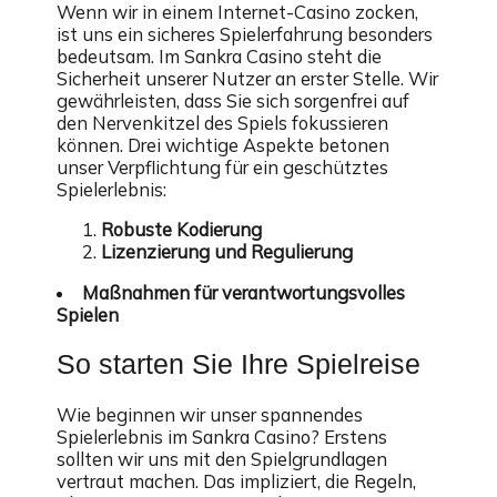
Wenn wir in einem Internet-Casino zocken,
ist uns ein sicheres Spielerfahrung besonders
bedeutsam. Im Sankra Casino steht die
Sicherheit unserer Nutzer an erster Stelle. Wir
gewährleisten, dass Sie sich sorgenfrei auf
den Nervenkitzel des Spiels fokussieren
können. Drei wichtige Aspekte betonen
unser Verpflichtung für ein geschütztes
Spielerlebnis:
Robuste Kodierung
Lizenzierung und Regulierung
Maßnahmen für verantwortungsvolles
Spielen
So starten Sie Ihre Spielreise
Wie beginnen wir unser spannendes
Spielerlebnis im Sankra Casino? Erstens
sollten wir uns mit den Spielgrundlagen
vertraut machen. Das impliziert, die Regeln,