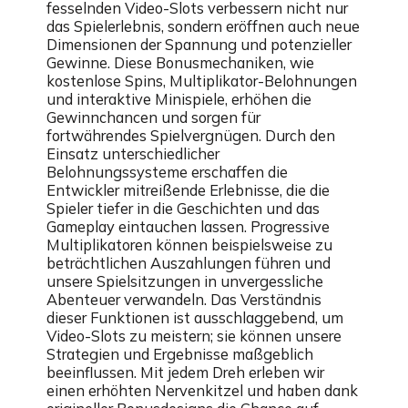
fesselnden Video-Slots verbessern nicht nur
das Spielerlebnis, sondern eröffnen auch neue
Dimensionen der Spannung und potenzieller
Gewinne. Diese Bonusmechaniken, wie
kostenlose Spins, Multiplikator-Belohnungen
und interaktive Minispiele, erhöhen die
Gewinnchancen und sorgen für
fortwährendes Spielvergnügen. Durch den
Einsatz unterschiedlicher
Belohnungssysteme erschaffen die
Entwickler mitreißende Erlebnisse, die die
Spieler tiefer in die Geschichten und das
Gameplay eintauchen lassen. Progressive
Multiplikatoren können beispielsweise zu
beträchtlichen Auszahlungen führen und
unsere Spielsitzungen in unvergessliche
Abenteuer verwandeln. Das Verständnis
dieser Funktionen ist ausschlaggebend, um
Video-Slots zu meistern; sie können unsere
Strategien und Ergebnisse maßgeblich
beeinflussen. Mit jedem Dreh erleben wir
einen erhöhten Nervenkitzel und haben dank