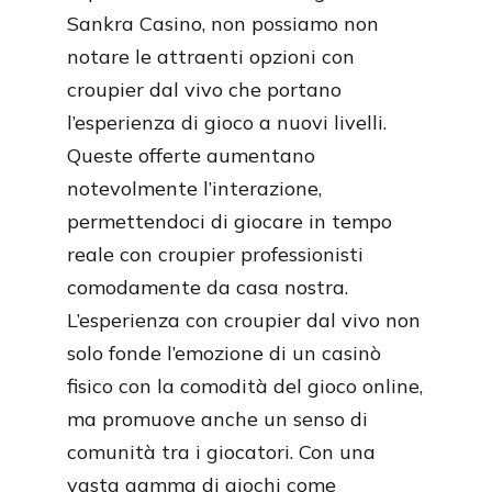
Sankra Casino, non possiamo non
notare le attraenti opzioni con
croupier dal vivo che portano
l’esperienza di gioco a nuovi livelli.
Queste offerte aumentano
notevolmente l’interazione,
permettendoci di giocare in tempo
reale con croupier professionisti
comodamente da casa nostra.
L’esperienza con croupier dal vivo non
solo fonde l’emozione di un casinò
fisico con la comodità del gioco online,
ma promuove anche un senso di
comunità tra i giocatori. Con una
vasta gamma di giochi come