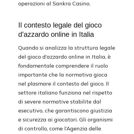
operazioni al Sankra Casino.
Il contesto legale del gioco
d’azzardo online in Italia
Quando si analizza la struttura legale
del gioco d’azzardo online in Italia, è
fondamentale comprendere il ruolo
importante che la normativa gioca
nel plasmare il contesto del gioco. Il
settore italiano funziona nel rispetto
di severe normative stabilite dal
esecutivo, che garantiscono giustizia
e sicurezza ai giocatori. Gli organismi
di controllo, come l’Agenzia delle