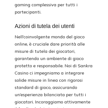
gaming complessiva per tutti i
partecipanti.
Azioni di tutela dei utenti
Nell’coinvolgente mondo del gioco
online, è cruciale dare priorità alle
misure di tutela dei giocatori,
garantendo un ambiente di gioco
protetto e responsabile. Noi di Sankra
Casino ci impegniamo a integrare
solide misure in linea con rigorosi
standard di gioco, assicurando
un’esperienza bilanciata per tutti i
giocatori. Incoraggiamo attivamente