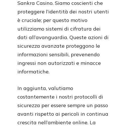
Sankra Casino. Siamo coscienti che
proteggere l’identità dei nostri utenti
è cruciale; per questo motivo
utilizziamo sistemi di cifratura dei
dati all’avanguardia. Queste azioni di
sicurezza avanzate proteggono le
informazioni sensibili, prevenendo
ingressi non autorizzati e minacce
informatiche.
In aggiunta, valutiamo
costantemente i nostri protocolli di
sicurezza per essere sempre un passo
avanti rispetto ai pericoli in continua
crescita nell’ambiente online. La