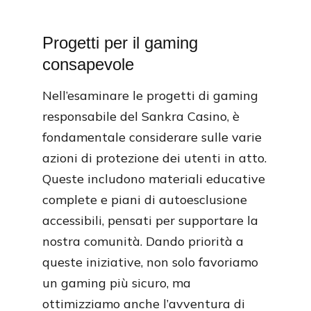
Progetti per il gaming
consapevole
Nell’esaminare le progetti di gaming
responsabile del Sankra Casino, è
fondamentale considerare sulle varie
azioni di protezione dei utenti in atto.
Queste includono materiali educative
complete e piani di autoesclusione
accessibili, pensati per supportare la
nostra comunità. Dando priorità a
queste iniziative, non solo favoriamo
un gaming più sicuro, ma
ottimizziamo anche l’avventura di