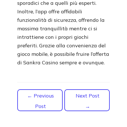
sporadici che a quelli più esperti.
Inoltre, l’app offre affidabili
funzionalità di sicurezza, offrendo la
massima tranquillità mentre ci si
intrattiene con i propri giochi
preferiti. Grazie alla convenienza del
gioco mobile, è possibile fruire l’offerta
di Sankra Casino sempre e ovunque.
Post
←
Previous
Next Post
navigation
Post
→