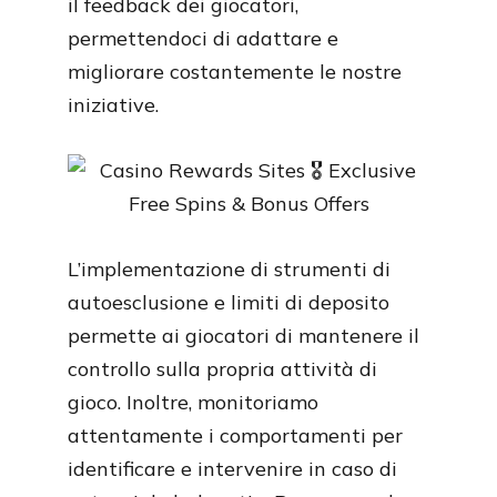
il feedback dei giocatori,
permettendoci di adattare e
migliorare costantemente le nostre
iniziative.
L’implementazione di strumenti di
autoesclusione e limiti di deposito
permette ai giocatori di mantenere il
controllo sulla propria attività di
gioco. Inoltre, monitoriamo
attentamente i comportamenti per
identificare e intervenire in caso di