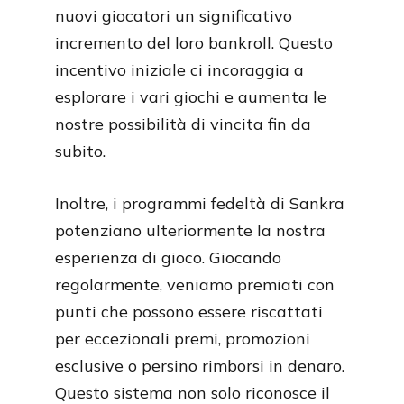
nuovi giocatori un significativo
incremento del loro bankroll. Questo
incentivo iniziale ci incoraggia a
esplorare i vari giochi e aumenta le
nostre possibilità di vincita fin da
subito.
Inoltre, i programmi fedeltà di Sankra
potenziano ulteriormente la nostra
esperienza di gioco. Giocando
regolarmente, veniamo premiati con
punti che possono essere riscattati
per eccezionali premi, promozioni
esclusive o persino rimborsi in denaro.
Questo sistema non solo riconosce il