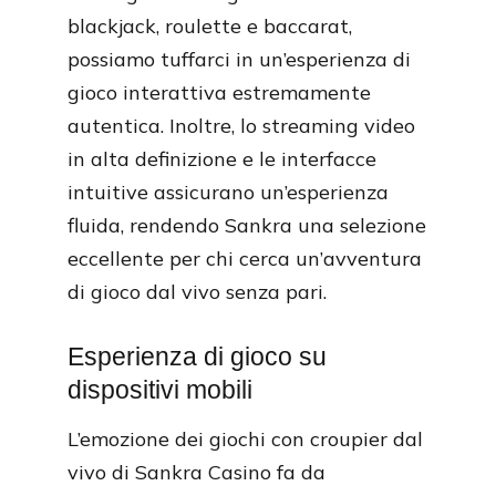
blackjack, roulette e baccarat,
possiamo tuffarci in un’esperienza di
gioco interattiva estremamente
autentica. Inoltre, lo streaming video
in alta definizione e le interfacce
intuitive assicurano un’esperienza
fluida, rendendo Sankra una selezione
eccellente per chi cerca un’avventura
di gioco dal vivo senza pari.
Esperienza di gioco su
dispositivi mobili
L’emozione dei giochi con croupier dal
vivo di Sankra Casino fa da