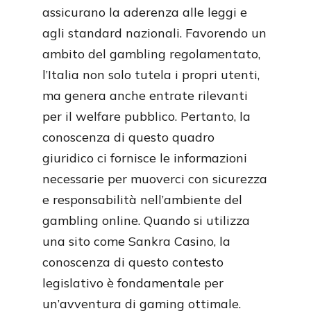
assicurano la aderenza alle leggi e
agli standard nazionali. Favorendo un
ambito del gambling regolamentato,
l’Italia non solo tutela i propri utenti,
ma genera anche entrate rilevanti
per il welfare pubblico. Pertanto, la
conoscenza di questo quadro
giuridico ci fornisce le informazioni
necessarie per muoverci con sicurezza
e responsabilità nell’ambiente del
gambling online. Quando si utilizza
una sito come Sankra Casino, la
conoscenza di questo contesto
legislativo è fondamentale per
un’avventura di gaming ottimale.