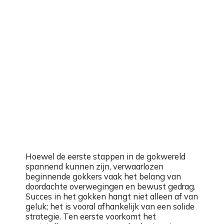
Hoewel de eerste stappen in de gokwereld
spannend kunnen zijn, verwaarlozen
beginnende gokkers vaak het belang van
doordachte overwegingen en bewust gedrag.
Succes in het gokken hangt niet alleen af van
geluk; het is vooral afhankelijk van een solide
strategie. Ten eerste voorkomt het