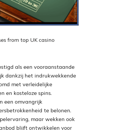
estigd als een vooraanstaande
jk dankzij het indrukwekkende
md met verleidelijke
 en kosteloze spins.
en een omvangrijk
ersbetrokkenheid te belonen.
 spelervaring, maar wekken ook
anbod blijft ontwikkelen voor