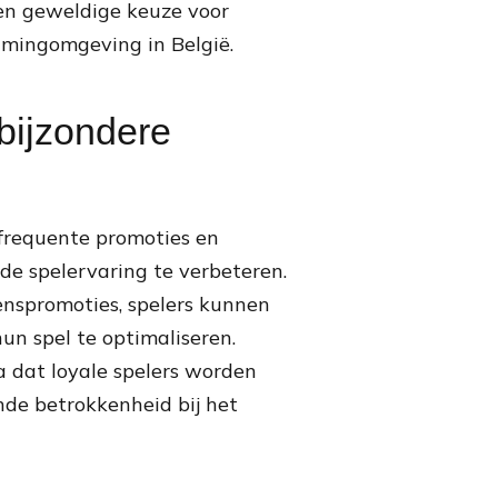
een geweldige keuze voor
amingomgeving in België.
bijzondere
frequente promoties en
e spelervaring te verbeteren.
enspromoties, spelers kunnen
n spel te optimaliseren.
 dat loyale spelers worden
de betrokkenheid bij het