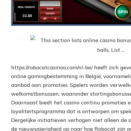
https://robocatcasinoo.com/nl-be/
heeft zich gev
online gamingbestemming in België, voornameli
aanbod aan promoties. Spelers worden verwelko
welkomstbonussen, waaronder stortingsbonussen
Daarnaast biedt het casino continu promoties 
loyaliteitsprogramma dat is ontworpen om spel
Dergelijke initiatieven verhogen niet alleen de
de nieuwsgierigheid op naar hoe Robocat zijn a