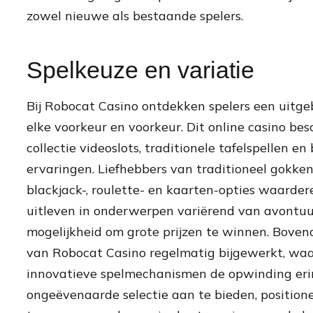
zowel nieuwe als bestaande spelers.
Spelkeuze en variatie
Bij Robocat Casino ontdekken spelers een uitg
elke voorkeur en voorkeur. Dit online casino bes
collectie videoslots, traditionele tafelspellen en
ervaringen. Liefhebbers van traditioneel gokken
blackjack-, roulette- en kaarten-opties waarder
uitleven in onderwerpen variërend van avontuu
mogelijkheid om grote prijzen te winnen. Boven
van Robocat Casino regelmatig bijgewerkt, waar
innovatieve spelmechanismen de opwinding eri
ongeëvenaarde selectie aan te bieden, position