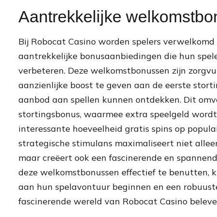
Aantrekkelijke welkomstb
Bij Robocat Casino worden spelers verwelkomd
aantrekkelijke bonusaanbiedingen die hun spel
verbeteren. Deze welkomstbonussen zijn zorgv
aanzienlijke boost te geven aan de eerste stort
aanbod aan spellen kunnen ontdekken. Dit omv
stortingsbonus, waarmee extra speelgeld word
interessante hoeveelheid gratis spins op popula
strategische stimulans maximaliseert niet alleen
maar creëert ook een fascinerende en spannend
deze welkomstbonussen effectief te benutten, 
aan hun spelavontuur beginnen en een robuuste
fascinerende wereld van Robocat Casino beleve