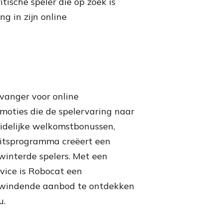
sche speler die op zoek is
g in zijn online
vanger voor online
moties die de spelervaring naar
eidelijke welkomstbonussen,
eitsprogramma creëert een
winterde spelers. Met een
vice is Robocat een
pwindende aanbod te ontdekken
u.