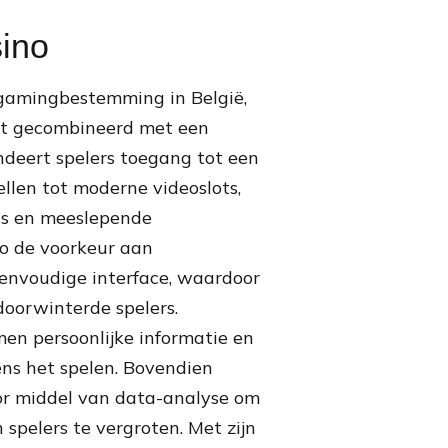
ino
 gamingbestemming in België,
t gecombineerd met een
ndeert spelers toegang tot een
ellen tot moderne videoslots,
s en meeslepende
no de voorkeur aan
envoudige interface, waardoor
doorwinterde spelers.
n persoonlijke informatie en
ens het spelen. Bovendien
oor middel van data-analyse om
 spelers te vergroten. Met zijn