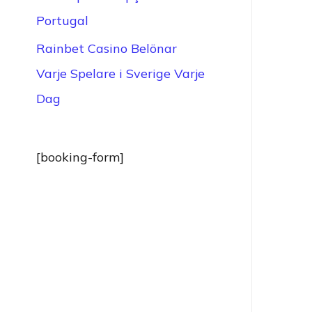
Portugal
Rainbet Casino Belönar
Varje Spelare i Sverige Varje
Dag
[booking-form]