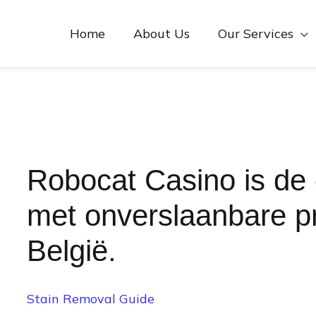
Home
About Us
Our Services
Robocat Casino is de 
met onverslaanbare p
België.
Stain Removal Guide