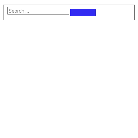
Search
…
Scroll
to
Top