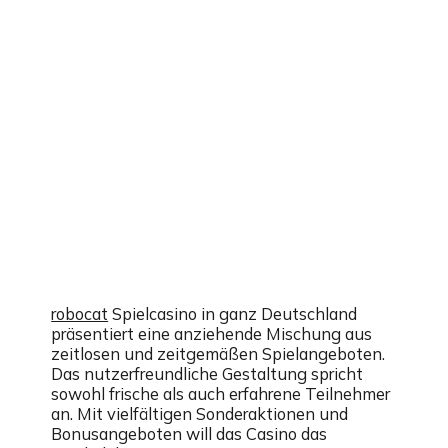
robocat
Spielcasino in ganz Deutschland
präsentiert eine anziehende Mischung aus
zeitlosen und zeitgemäßen Spielangeboten.
Das nutzerfreundliche Gestaltung spricht
sowohl frische als auch erfahrene Teilnehmer
an. Mit vielfältigen Sonderaktionen und
Bonusangeboten will das Casino das