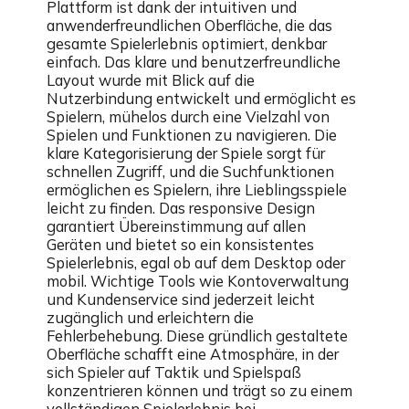
Plattform ist dank der intuitiven und
anwenderfreundlichen Oberfläche, die das
gesamte Spielerlebnis optimiert, denkbar
einfach. Das klare und benutzerfreundliche
Layout wurde mit Blick auf die
Nutzerbindung entwickelt und ermöglicht es
Spielern, mühelos durch eine Vielzahl von
Spielen und Funktionen zu navigieren. Die
klare Kategorisierung der Spiele sorgt für
schnellen Zugriff, und die Suchfunktionen
ermöglichen es Spielern, ihre Lieblingsspiele
leicht zu finden. Das responsive Design
garantiert Übereinstimmung auf allen
Geräten und bietet so ein konsistentes
Spielerlebnis, egal ob auf dem Desktop oder
mobil. Wichtige Tools wie Kontoverwaltung
und Kundenservice sind jederzeit leicht
zugänglich und erleichtern die
Fehlerbehebung. Diese gründlich gestaltete
Oberfläche schafft eine Atmosphäre, in der
sich Spieler auf Taktik und Spielspaß
konzentrieren können und trägt so zu einem
vollständigen Spielerlebnis bei.