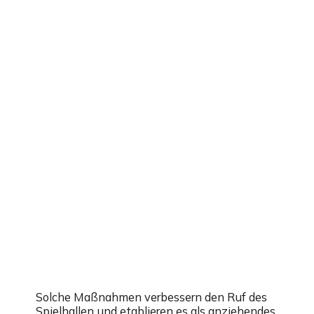
Solche Maßnahmen verbessern den Ruf des
Spielhallen und etablieren es als anziehendes