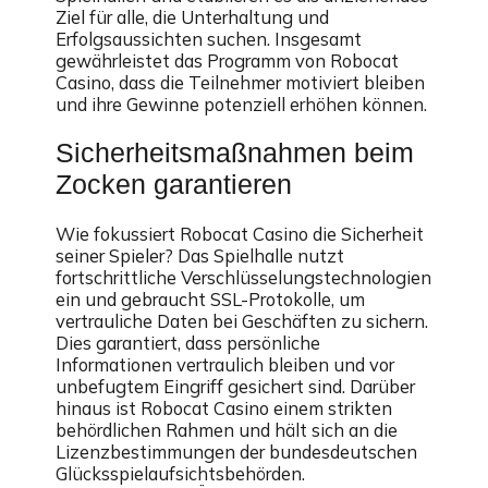
Ziel für alle, die Unterhaltung und
Erfolgsaussichten suchen. Insgesamt
gewährleistet das Programm von Robocat
Casino, dass die Teilnehmer motiviert bleiben
und ihre Gewinne potenziell erhöhen können.
Sicherheitsmaßnahmen beim
Zocken garantieren
Wie fokussiert Robocat Casino die Sicherheit
seiner Spieler? Das Spielhalle nutzt
fortschrittliche Verschlüsselungstechnologien
ein und gebraucht SSL-Protokolle, um
vertrauliche Daten bei Geschäften zu sichern.
Dies garantiert, dass persönliche
Informationen vertraulich bleiben und vor
unbefugtem Eingriff gesichert sind. Darüber
hinaus ist Robocat Casino einem strikten
behördlichen Rahmen und hält sich an die
Lizenzbestimmungen der bundesdeutschen
Glücksspielaufsichtsbehörden.