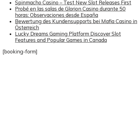
Spinmacho Casino – Test New Slot Releases First
Probé en las salas de Glorion Casino durante 50
horas: Observaciones desde España
Bewertung des Kundensupports bei Mafia Casino in
Österreich
Lucky Dreams Gaming Platform Discover Slot
Features and Popular Games in Canada
[booking-form]