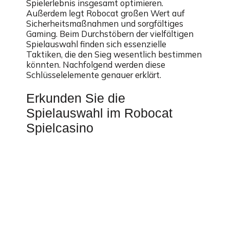
Spielerlebnis insgesamt optimieren.
Außerdem legt Robocat großen Wert auf
Sicherheitsmaßnahmen und sorgfältiges
Gaming. Beim Durchstöbern der vielfältigen
Spielauswahl finden sich essenzielle
Taktiken, die den Sieg wesentlich bestimmen
könnten. Nachfolgend werden diese
Schlüsselelemente genauer erklärt.
Erkunden Sie die
Spielauswahl im Robocat
Spielcasino