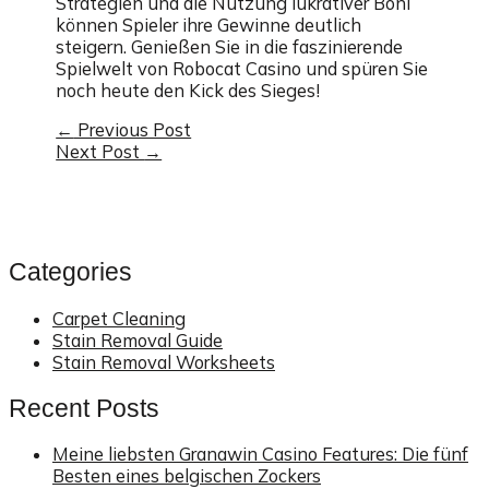
Strategien und die Nutzung lukrativer Boni
können Spieler ihre Gewinne deutlich
steigern. Genießen Sie in die faszinierende
Spielwelt von Robocat Casino und spüren Sie
noch heute den Kick des Sieges!
Post
←
Previous Post
Next Post
→
navigation
Categories
Carpet Cleaning
Stain Removal Guide
Stain Removal Worksheets
Recent Posts
Meine liebsten Granawin Casino Features: Die fünf
Besten eines belgischen Zockers