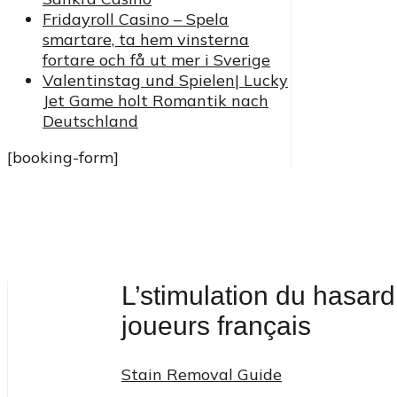
Fridayroll Casino – Spela
smartare, ta hem vinsterna
fortare och få ut mer i Sverige
Valentinstag und Spielen| Lucky
Jet Game holt Romantik nach
Deutschland
[booking-form]
L’stimulation du hasard
joueurs français
Stain Removal Guide