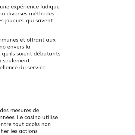
t une expérience ludique
ia diverses méthodes :
es joueurs, qui savent
mmunes et offrant aux
no envers la
, qu’ils soient débutants
on seulement
cellence du service
 des mesures de
nées. Le casino utilise
ontre tout accès non
her les actions