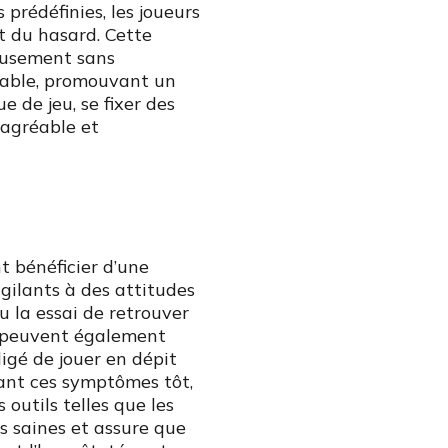
 prédéfinies, les joueurs
it du hasard. Cette
amusement sans
nsable, promouvant un
e de jeu, se fixer des
 agréable et
t bénéficier d’une
gilants à des attitudes
u la essai de retrouver
jeu peuvent également
igé de jouer en dépit
sant ces symptômes tôt,
outils telles que les
s saines et assure que