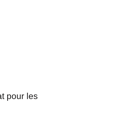
t pour les