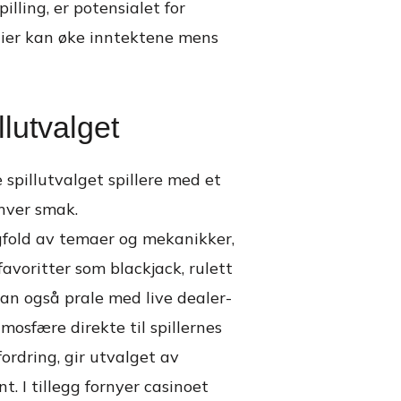
illing, er potensialet for
gier kan øke inntektene mens
lutvalget
 spillutvalget spillere med et
nhver smak.
fold av temaer og mekanikker,
favoritter som blackjack, rulett
 kan også prale med live dealer-
mosfære direkte til spillernes
fordring, gir utvalget av
. I tillegg fornyer casinoet