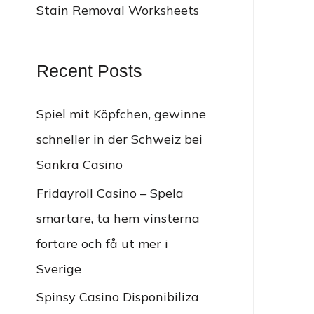
Stain Removal Worksheets
Recent Posts
Spiel mit Köpfchen, gewinne
schneller in der Schweiz bei
Sankra Casino
Fridayroll Casino – Spela
smartare, ta hem vinsterna
fortare och få ut mer i
Sverige
Spinsy Casino Disponibiliza