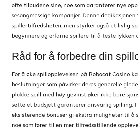
ofte tilbudene sine, noe som garanterer nye opp
sesongmessige kampanjer. Denne dedikasjonen ti
spillertilfredsheten, men styrker også et livlig sp
begynnere og erfarne spillere til å teste lykken 
Råd for å forbedre din spil
For å øke spillopplevelsen på Robocat Casino kan
beslutninger som påvirker deres generelle glede
plukke spill med høy gevinst øker ikke bare sjan
sette et budsjett garanterer ansvarlig spilling. I
eksisterende bonuser gi ekstra muligheter til å
noe som fører til en mer tilfredsstillende oppleve