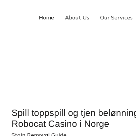
Home
About Us
Our Services
Spill toppspill og tjen belønni
Robocat Casino i Norge
Stain Removal Guide