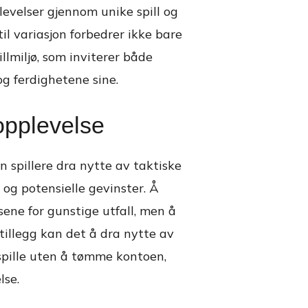
levelser gjennom unike spill og
l variasjon forbedrer ikke bare
illmiljø, som inviterer både
og ferdighetene sine.
lopplevelse
 spillere dra nytte av taktiske
 og potensielle gevinster. Å
sene for gunstige utfall, men å
 tillegg kan det å dra nytte av
 spille uten å tømme kontoen,
lse.