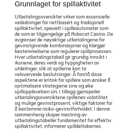
Grunnlaget for spillaktivitet
Utbetalingsoversikter virker som essensielle
veiledninger for nettbasert og tradisjonell
spillaktivitet, spesielt i spilleautomater som
de som er tilgjengelige på Robocat Casino. De
avgrenser de nøyaktige utbetalingene for
gevinstgivende kombinasjoner og klargjør
bestemmelsene som regulerer spillprosessen.
Hver utbetalingstabell gir grundig innsikt i
ikonene, deres verdi og hyppigheten av
utdelinger, slik at spillerne kan ta
veloverveide beslutninger. Å forstå disse
aspektene er kritisk for spillere som ønsker å
optimalisere strategiene sine og øke
spillopplevelsen sin. I tillegg gjenspeiler
utbetalingsoversiktene spillenes volatilitet
og mulige gevinstprosent, viktige faktorer for
å bestemme risiko-gevinstforholdet. I denne
sammenheng skaper mestring av
utbetalingstabeller fundamentet for effektiv
spillaktivitet, informerer spilldeltakernes