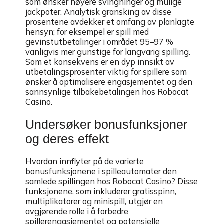
som ønsker høyere svingninger og mulige
jackpoter. Analytisk gransking av disse
prosentene avdekker et omfang av planlagte
hensyn; for eksempel er spill med
gevinstutbetalinger i området 95–97 %
vanligvis mer gunstige for langvarig spilling.
Som et konsekvens er en dyp innsikt av
utbetalingsprosenter viktig for spillere som
ønsker å optimalisere engasjementet og den
sannsynlige tilbakebetalingen hos Robocat
Casino.
Undersøker bonusfunksjoner
og deres effekt
Hvordan innflyter på de varierte
bonusfunksjonene i spilleautomater den
samlede spillingen hos
Robocat Casino
? Disse
funksjonene, som inkluderer gratisspinn,
multiplikatorer og minispill, utgjør en
avgjørende rolle i å forbedre
spillerengasjementet og potensielle