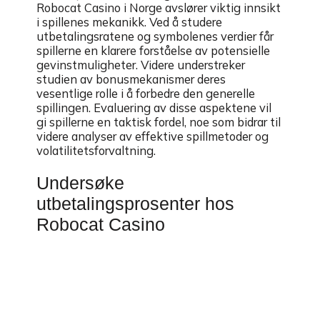
Robocat Casino i Norge avslører viktig innsikt
i spillenes mekanikk. Ved å studere
utbetalingsratene og symbolenes verdier får
spillerne en klarere forståelse av potensielle
gevinstmuligheter. Videre understreker
studien av bonusmekanismer deres
vesentlige rolle i å forbedre den generelle
spillingen. Evaluering av disse aspektene vil
gi spillerne en taktisk fordel, noe som bidrar til
videre analyser av effektive spillmetoder og
volatilitetsforvaltning.
Undersøke
utbetalingsprosenter hos
Robocat Casino