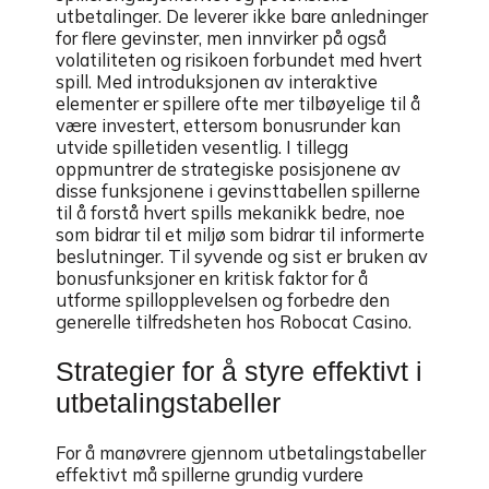
utbetalinger. De leverer ikke bare anledninger
for flere gevinster, men innvirker på også
volatiliteten og risikoen forbundet med hvert
spill. Med introduksjonen av interaktive
elementer er spillere ofte mer tilbøyelige til å
være investert, ettersom bonusrunder kan
utvide spilletiden vesentlig. I tillegg
oppmuntrer de strategiske posisjonene av
disse funksjonene i gevinsttabellen spillerne
til å forstå hvert spills mekanikk bedre, noe
som bidrar til et miljø som bidrar til informerte
beslutninger. Til syvende og sist er bruken av
bonusfunksjoner en kritisk faktor for å
utforme spillopplevelsen og forbedre den
generelle tilfredsheten hos Robocat Casino.
Strategier for å styre effektivt i
utbetalingstabeller
For å manøvrere gjennom utbetalingstabeller
effektivt må spillerne grundig vurdere