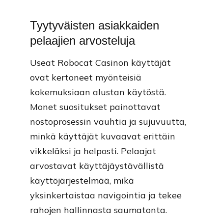
Tyytyväisten asiakkaiden
pelaajien arvosteluja
Useat Robocat Casinon käyttäjät
ovat kertoneet myönteisiä
kokemuksiaan alustan käytöstä.
Monet suositukset painottavat
nostoprosessin vauhtia ja sujuvuutta,
minkä käyttäjät kuvaavat erittäin
vikkeläksi ja helposti. Pelaajat
arvostavat käyttäjäystävällistä
käyttöjärjestelmää, mikä
yksinkertaistaa navigointia ja tekee
rahojen hallinnasta saumatonta.