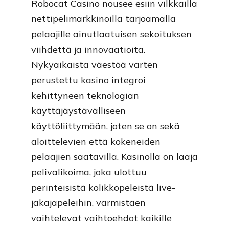
Robocat Casino nousee esiin vilkkailla
nettipelimarkkinoilla tarjoamalla
pelaajille ainutlaatuisen sekoituksen
viihdettä ja innovaatioita.
Nykyaikaista väestöä varten
perustettu kasino integroi
kehittyneen teknologian
käyttäjäystävälliseen
käyttöliittymään, joten se on sekä
aloittelevien että kokeneiden
pelaajien saatavilla. Kasinolla on laaja
pelivalikoima, joka ulottuu
perinteisistä kolikkopeleistä live-
jakajapeleihin, varmistaen
vaihtelevat vaihtoehdot kaikille