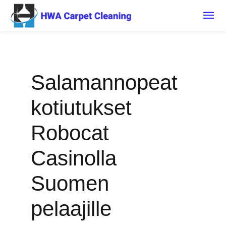
Mai
Me
Salamannopeat
kotiutukset
Robocat
Casinolla
Suomen
pelaajille