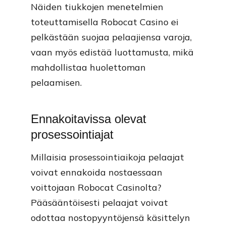
Näiden tiukkojen menetelmien
toteuttamisella Robocat Casino ei
pelkästään suojaa pelaajiensa varoja,
vaan myös edistää luottamusta, mikä
mahdollistaa huolettoman
pelaamisen.
Ennakoitavissa olevat
prosessointiajat
Millaisia prosessointiaikoja pelaajat
voivat ennakoida nostaessaan
voittojaan Robocat Casinolta?
Pääsääntöisesti pelaajat voivat
odottaa nostopyyntöjensä käsittelyn