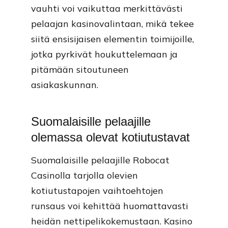
vauhti voi vaikuttaa merkittävästi
pelaajan kasinovalintaan, mikä tekee
siitä ensisijaisen elementin toimijoille,
jotka pyrkivät houkuttelemaan ja
pitämään sitoutuneen
asiakaskunnan.
Suomalaisille pelaajille
olemassa olevat kotiutustavat
Suomalaisille pelaajille Robocat
Casinolla tarjolla olevien
kotiutustapojen vaihtoehtojen
runsaus voi kehittää huomattavasti
heidän nettipelikokemustaan. Kasino