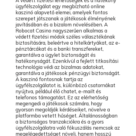
A védett fizetési lehetőségek és a hatékony
ügyfélszolgálat egy megbízható online
kaszinó alapvető elemei, amelyek fontos
szerepet játszanak a játékosok élményének
javításában és a bizalom növelésében. A
Robocat Casino nagyszerűen alkalmas a
védett fizetési módok széles választékának
biztosítására, beleértve a hitelkártyákat, az e-
pénztárcákat és a banki transzfereket,
garantálva a ügylet biztonságát és
hatékonyságát. Ezenkívül a fejlett titkosítási
technológia védi az bizalmas adatokat,
garantálva a játékosok pénzügyi biztonságát.
A kaszinó fontosnak tartja az
ügyfélszolgálatot is, különböző csatornákat
nyújtva, például élő chatet, e-mailt és
telefonos támogatást. Ez az elérhetőség
megengedi a játékosok számára, hogy
gyorsan megoldják kérdéseiket, növelve a
platformba vetett hűséget. Általánosságban
a biztonságos tranzakciókra és a gyors
ügyfélszolgálatra való fókuszálás nemcsak az
megelégedettséget növeli, hanem hosszú