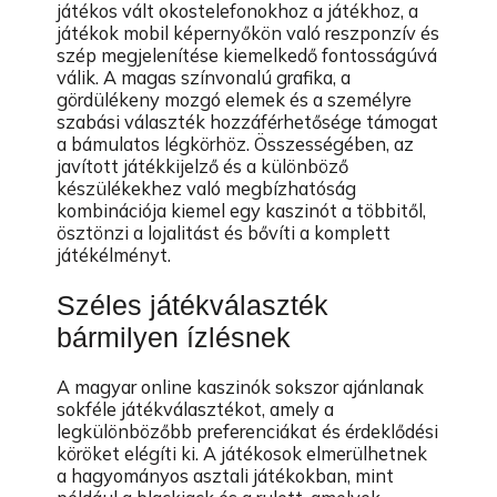
játékos vált okostelefonokhoz a játékhoz, a
játékok mobil képernyőkön való reszponzív és
szép megjelenítése kiemelkedő fontosságúvá
válik. A magas színvonalú grafika, a
gördülékeny mozgó elemek és a személyre
szabási választék hozzáférhetősége támogat
a bámulatos légkörhöz. Összességében, az
javított játékkijelző és a különböző
készülékekhez való megbízhatóság
kombinációja kiemel egy kaszinót a többitől,
ösztönzi a lojalitást és bővíti a komplett
játékélményt.
Széles játékválaszték
bármilyen ízlésnek
A magyar online kaszinók sokszor ajánlanak
sokféle játékválasztékot, amely a
legkülönbözőbb preferenciákat és érdeklődési
köröket elégíti ki. A játékosok elmerülhetnek
a hagyományos asztali játékokban, mint