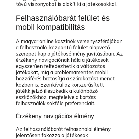
távú viszonyokat is alakít ki a játékosokkal.
Felhasználóbarát felület és
mobil kompatibilitás
A magyar online kaszinók versenyszférájában
a felhasználó-központú felület alapvető
szerepet kap a játékosélmény javításában. Az
érzékeny navigációnak hála a játékosok
egyszerűen felfedezhetik a változatos
játékokat, míg a problémamentes mobil
hozzáférés biztosítja a szórakozást menet
közben is. Ezenkívül az korszerűsített
játékkijelző illeszkedik a különböző
eszközökhöz, megfelelve a kortárs
felhasználók sokféle preferenciáit.
Érzékeny navigációs élmény
Az felhasználóbarát felhasználói élmény
jelentősen fokozza a játékosok