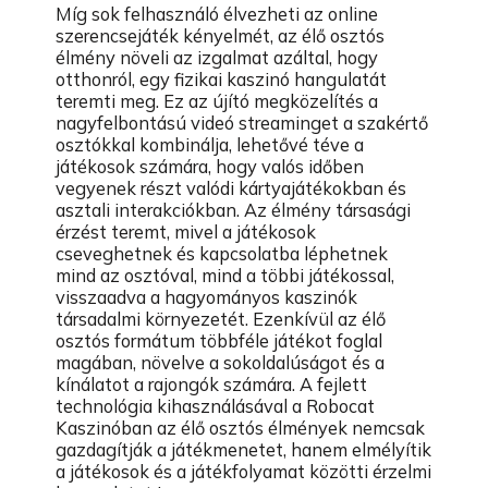
Míg sok felhasználó élvezheti az online
szerencsejáték kényelmét, az élő osztós
élmény növeli az izgalmat azáltal, hogy
otthonról, egy fizikai kaszinó hangulatát
teremti meg. Ez az újító megközelítés a
nagyfelbontású videó streaminget a szakértő
osztókkal kombinálja, lehetővé téve a
játékosok számára, hogy valós időben
vegyenek részt valódi kártyajátékokban és
asztali interakciókban. Az élmény társasági
érzést teremt, mivel a játékosok
cseveghetnek és kapcsolatba léphetnek
mind az osztóval, mind a többi játékossal,
visszaadva a hagyományos kaszinók
társadalmi környezetét. Ezenkívül az élő
osztós formátum többféle játékot foglal
magában, növelve a sokoldalúságot és a
kínálatot a rajongók számára. A fejlett
technológia kihasználásával a Robocat
Kaszinóban az élő osztós élmények nemcsak
gazdagítják a játékmenetet, hanem elmélyítik
a játékosok és a játékfolyamat közötti érzelmi