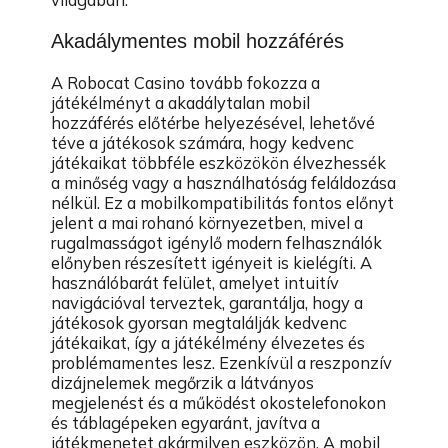
Akadálymentes mobil hozzáférés
A Robocat Casino tovább fokozza a
játékélményt a akadálytalan mobil
hozzáférés előtérbe helyezésével, lehetővé
téve a játékosok számára, hogy kedvenc
játékaikat többféle eszközökön élvezhessék
a minőség vagy a használhatóság feláldozása
nélkül. Ez a mobilkompatibilitás fontos előnyt
jelent a mai rohanó környezetben, mivel a
rugalmasságot igénylő modern felhasználók
előnyben részesített igényeit is kielégíti. A
használóbarát felület, amelyet intuitív
navigációval terveztek, garantálja, hogy a
játékosok gyorsan megtalálják kedvenc
játékaikat, így a játékélmény élvezetes és
problémamentes lesz. Ezenkívül a reszponzív
dizájnelemek megőrzik a látványos
megjelenést és a működést okostelefonokon
és táblagépeken egyaránt, javítva a
játékmenetet akármilyen eszközön. A mobil