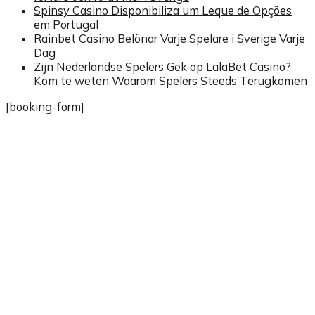
Spinsy Casino Disponibiliza um Leque de Opções
em Portugal
Rainbet Casino Belönar Varje Spelare i Sverige Varje
Dag
Zijn Nederlandse Spelers Gek op LalaBet Casino?
Kom te weten Waarom Spelers Steeds Terugkomen
[booking-form]