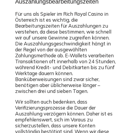
Auszahlungsbearbeitungszeiten
Für uns als Spieler im Rich Royal Casino in
Österreich ist es wichtig, die
Bearbeitungszeiten für Auszahlungen zu
verstehen, da diese bestimmen, wie schnell
wir auf unsere Gewinne zugreifen können.
Die Auszahlungsgeschwindigkeit hängt in
der Regel von der ausgewählten
Zahlungsmethode ab. E-Wallets verarbeiten
Transaktionen oft innerhalb von 24 Stunden,
während Kredit- und Debitkarten bis zu fünf
Werktage dauern können.
Banküberweisungen sind zwar sicher,
benötigen aber üblicherweise länger –
zwischen drei und sieben Tagen.
Wir sollten auch bedenken, dass
Verifizierungsprozesse die Dauer der
Auszahlung verzögern können. Daher ist es
empfehlenswert, sich im Voraus zu
sicherzustellen, dass unsere Konten
vollständig bestätigt sind. Wenn wir diese