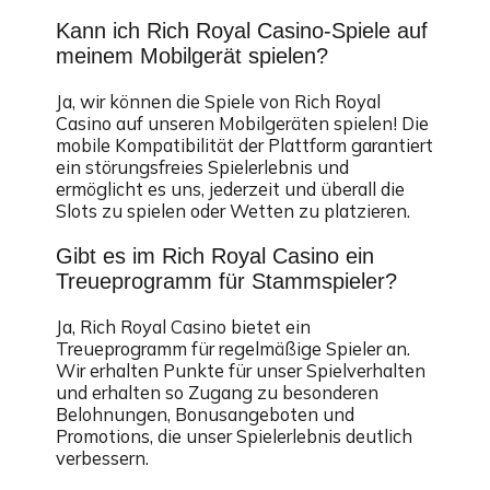
Kann ich Rich Royal Casino-Spiele auf
meinem Mobilgerät spielen?
Ja, wir können die Spiele von Rich Royal
Casino auf unseren Mobilgeräten spielen! Die
mobile Kompatibilität der Plattform garantiert
ein störungsfreies Spielerlebnis und
ermöglicht es uns, jederzeit und überall die
Slots zu spielen oder Wetten zu platzieren.
Gibt es im Rich Royal Casino ein
Treueprogramm für Stammspieler?
Ja, Rich Royal Casino bietet ein
Treueprogramm für regelmäßige Spieler an.
Wir erhalten Punkte für unser Spielverhalten
und erhalten so Zugang zu besonderen
Belohnungen, Bonusangeboten und
Promotions, die unser Spielerlebnis deutlich
verbessern.