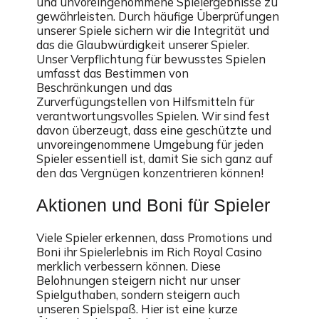
und unvoreingenommene Spielergebnisse zu
gewährleisten. Durch häufige Überprüfungen
unserer Spiele sichern wir die Integrität und
das die Glaubwürdigkeit unserer Spieler.
Unser Verpflichtung für bewusstes Spielen
umfasst das Bestimmen von
Beschränkungen und das
Zurverfügungstellen von Hilfsmitteln für
verantwortungsvolles Spielen. Wir sind fest
davon überzeugt, dass eine geschützte und
unvoreingenommene Umgebung für jeden
Spieler essentiell ist, damit Sie sich ganz auf
den das Vergnügen konzentrieren können!
Aktionen und Boni für Spieler
Viele Spieler erkennen, dass Promotions und
Boni ihr Spielerlebnis im Rich Royal Casino
merklich verbessern können. Diese
Belohnungen steigern nicht nur unser
Spielguthaben, sondern steigern auch
unseren Spielspaß. Hier ist eine kurze