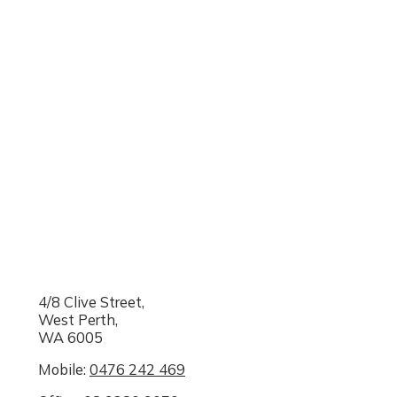
4/8 Clive Street,
West Perth,
WA 6005
Mobile:
0476 242 469