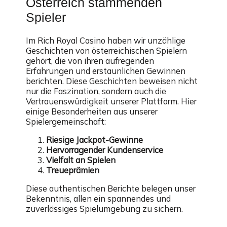
Österreich stammenden
Spieler
Im Rich Royal Casino haben wir unzählige
Geschichten von österreichischen Spielern
gehört, die von ihren aufregenden
Erfahrungen und erstaunlichen Gewinnen
berichten. Diese Geschichten beweisen nicht
nur die Faszination, sondern auch die
Vertrauenswürdigkeit unserer Plattform. Hier
einige Besonderheiten aus unserer
Spielergemeinschaft:
Riesige Jackpot-Gewinne
Hervorragender Kundenservice
Vielfalt an Spielen
Treueprämien
Diese authentischen Berichte belegen unser
Bekenntnis, allen ein spannendes und
zuverlässiges Spielumgebung zu sichern.