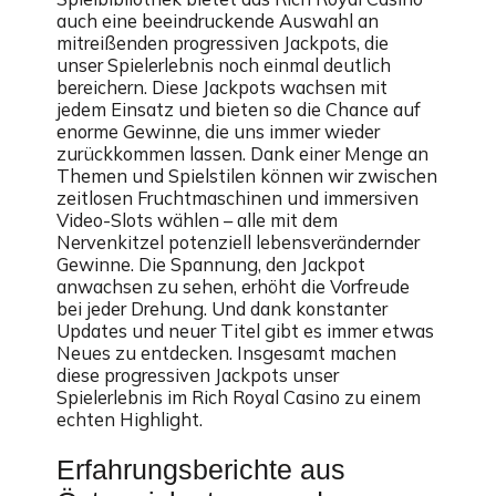
auch eine beeindruckende Auswahl an
mitreißenden progressiven Jackpots, die
unser Spielerlebnis noch einmal deutlich
bereichern. Diese Jackpots wachsen mit
jedem Einsatz und bieten so die Chance auf
enorme Gewinne, die uns immer wieder
zurückkommen lassen. Dank einer Menge an
Themen und Spielstilen können wir zwischen
zeitlosen Fruchtmaschinen und immersiven
Video-Slots wählen – alle mit dem
Nervenkitzel potenziell lebensverändernder
Gewinne. Die Spannung, den Jackpot
anwachsen zu sehen, erhöht die Vorfreude
bei jeder Drehung. Und dank konstanter
Updates und neuer Titel gibt es immer etwas
Neues zu entdecken. Insgesamt machen
diese progressiven Jackpots unser
Spielerlebnis im Rich Royal Casino zu einem
echten Highlight.
Erfahrungsberichte aus