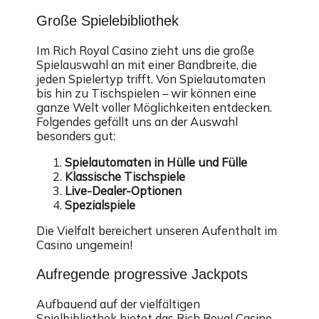
Große Spielebibliothek
Im Rich Royal Casino zieht uns die große
Spielauswahl an mit einer Bandbreite, die
jeden Spielertyp trifft. Von Spielautomaten
bis hin zu Tischspielen – wir können eine
ganze Welt voller Möglichkeiten entdecken.
Folgendes gefällt uns an der Auswahl
besonders gut:
Spielautomaten in Hülle und Fülle
Klassische Tischspiele
Live-Dealer-Optionen
Spezialspiele
Die Vielfalt bereichert unseren Aufenthalt im
Casino ungemein!
Aufregende progressive Jackpots
Aufbauend auf der vielfältigen
Spielbibliothek bietet das Rich Royal Casino