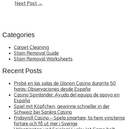
Next Post
→
navigation
Categories
Carpet Cleaning
Stain Removal Guide
Stain Removal Worksheets
Recent Posts
Probé en las salas de Glorion Casino durante 50
horas: Observaciones desde España
Casino Spinlander: Ayuda del equipo de apoyo en
España
Spiel mit Köpfchen, gewinne schneller in der
Schweiz bei Sankra Casino
Fridayroll Casino – Spela smartare, ta hem vinsterna
fortare och få ut mer i Sverige