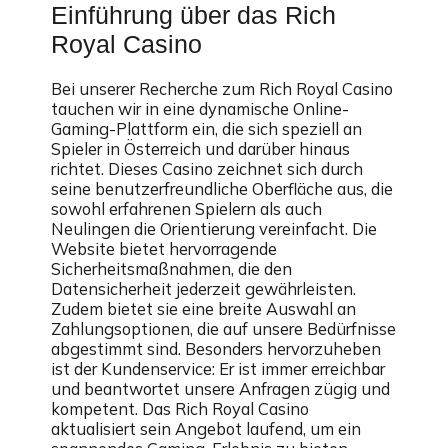
Einführung über das Rich
Royal Casino
Bei unserer Recherche zum Rich Royal Casino
tauchen wir in eine dynamische Online-
Gaming-Plattform ein, die sich speziell an
Spieler in Österreich und darüber hinaus
richtet. Dieses Casino zeichnet sich durch
seine benutzerfreundliche Oberfläche aus, die
sowohl erfahrenen Spielern als auch
Neulingen die Orientierung vereinfacht. Die
Website bietet hervorragende
Sicherheitsmaßnahmen, die den
Datensicherheit jederzeit gewährleisten.
Zudem bietet sie eine breite Auswahl an
Zahlungsoptionen, die auf unsere Bedürfnisse
abgestimmt sind. Besonders hervorzuheben
ist der Kundenservice: Er ist immer erreichbar
und beantwortet unsere Anfragen zügig und
kompetent. Das Rich Royal Casino
aktualisiert sein Angebot laufend, um ein