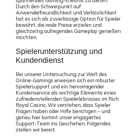
spannendes Gaming-Erlebnis zu bieten.
Durch den Schwerpunkt auf
Anwenderfreundlichkeit und Verlässlichkeit
hat es sich als zuverlässige Option für Spieler
bewährt, die reale Preise erzielen und
gleichzeitig aufregendes Gameplay genießen
möchten.
Spielerunterstützung und
Kundendienst
Bei unserer Untersuchung zur Welt des
Online-Gamings erweisen sich ein robuster
Spielersupport und ein hervorragender
Kundenservice als wichtige Elemente eines
zufriedenstellenden Spielerlebnisses im Rich
Royal Casino. Wir verstehen, dass Spieler
Fragen haben oder Hilfe benötigen – und
genau hier kommt unser engagiertes
Support-Team ins Geschehen. Folgendes
stellen wir bereit: