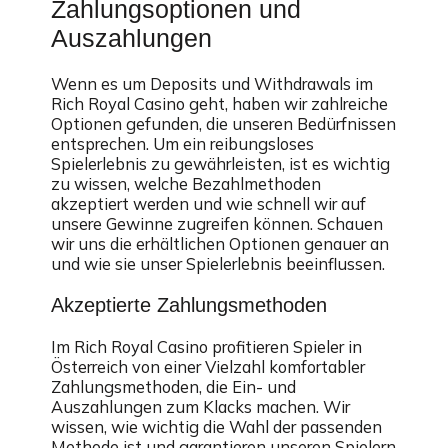
Zahlungsoptionen und
Auszahlungen
Wenn es um Deposits und Withdrawals im
Rich Royal Casino geht, haben wir zahlreiche
Optionen gefunden, die unseren Bedürfnissen
entsprechen. Um ein reibungsloses
Spielerlebnis zu gewährleisten, ist es wichtig
zu wissen, welche Bezahlmethoden
akzeptiert werden und wie schnell wir auf
unsere Gewinne zugreifen können. Schauen
wir uns die erhältlichen Optionen genauer an
und wie sie unser Spielerlebnis beeinflussen.
Akzeptierte Zahlungsmethoden
Im Rich Royal Casino profitieren Spieler in
Österreich von einer Vielzahl komfortabler
Zahlungsmethoden, die Ein- und
Auszahlungen zum Klacks machen. Wir
wissen, wie wichtig die Wahl der passenden
Methode ist und garantieren unseren Spielern