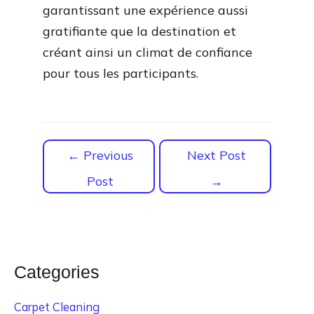
garantissant une expérience aussi
gratifiante que la destination et
créant ainsi un climat de confiance
pour tous les participants.
Post
←
Previous
Next Post
navigation
Post
→
Categories
Carpet Cleaning