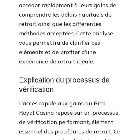
accéder rapidement à leurs gains de
comprendre les délais habituels de
retrait ainsi que les différentes
méthodes acceptées. Cette analyse
vous permettra de clarifier ces
éléments et de profiter d’une
expérience de retrait idéale.
Explication du processus de
vérification
L’accès rapide aux gains au Rich
Royal Casino repose sur un processus
de vérification performant, élément
essentiel des procédures de retrait. Ce