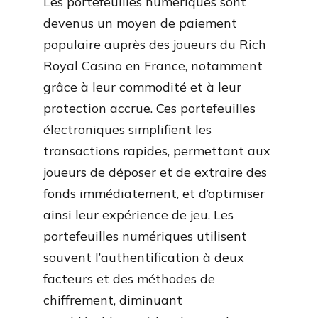
Les portefeuilles numériques sont
devenus un moyen de paiement
populaire auprès des joueurs du Rich
Royal Casino en France, notamment
grâce à leur commodité et à leur
protection accrue. Ces portefeuilles
électroniques simplifient les
transactions rapides, permettant aux
joueurs de déposer et de extraire des
fonds immédiatement, et d’optimiser
ainsi leur expérience de jeu. Les
portefeuilles numériques utilisent
souvent l’authentification à deux
facteurs et des méthodes de
chiffrement, diminuant