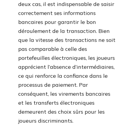
deux cas, il est indispensable de saisir
correctement ses informations
bancaires pour garantir le bon
déroulement de la transaction. Bien
que la vitesse des transactions ne soit
pas comparable à celle des
portefeuilles électroniques, les joueurs
apprécient l’absence d’intermédiaires,
ce qui renforce la confiance dans le
processus de paiement. Par
conséquent, les virements bancaires
et les transferts électroniques
demeurent des choix sûrs pour les
joueurs discriminants.