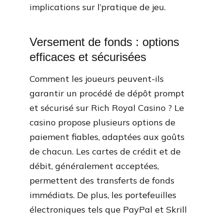
implications sur l’pratique de jeu.
Versement de fonds : options
efficaces et sécurisées
Comment les joueurs peuvent-ils
garantir un procédé de dépôt prompt
et sécurisé sur
Rich Royal Casino
? Le
casino propose plusieurs options de
paiement fiables, adaptées aux goûts
de chacun. Les cartes de crédit et de
débit, généralement acceptées,
permettent des transferts de fonds
immédiats. De plus, les portefeuilles
électroniques tels que PayPal et Skrill