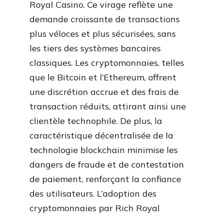
Royal Casino. Ce virage reflète une
demande croissante de transactions
plus véloces et plus sécurisées, sans
les tiers des systèmes bancaires
classiques. Les cryptomonnaies, telles
que le Bitcoin et l’Ethereum, offrent
une discrétion accrue et des frais de
transaction réduits, attirant ainsi une
clientèle technophile. De plus, la
caractéristique décentralisée de la
technologie blockchain minimise les
dangers de fraude et de contestation
de paiement, renforçant la confiance
des utilisateurs. L’adoption des
cryptomonnaies par Rich Royal