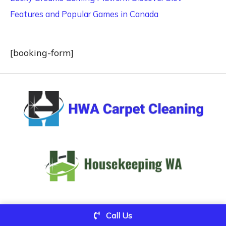
Features and Popular Games in Canada
[booking-form]
Call Us