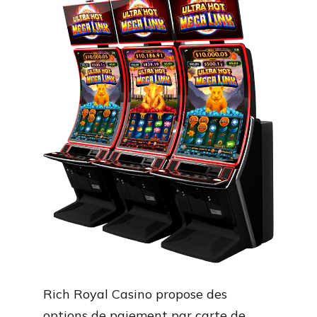
Rich Royal Casino propose des
options de paiement par carte de