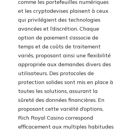
comme les portefeuilles numériques
et les cryptodevises plaisent à ceux
qui privilégient des technologies
avancées et l’discrétion. Chaque
option de paiement s’associe de
temps et de coûts de traitement
variés, proposant ainsi une flexibilité
appropriée aux demandes divers des
utilisateurs. Des protocoles de
protection solides sont mis en place à
toutes les solutions, assurant la
sûreté des données financières. En
proposant cette variété d’options,
Rich Royal Casino correspond
efficacement aux multiples habitudes