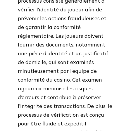
processus consiste généralement à
vérifier l’identité du joueur afin de
prévenir les actions frauduleuses et
de garantir la conformité
réglementaire. Les joueurs doivent
fournir des documents, notamment
une pièce d’identité et un justificatif
de domicile, qui sont examinés
minutieusement par l’équipe de
conformité du casino. Cet examen
rigoureux minimise les risques
d’erreurs et contribue à préserver
l’intégrité des transactions. De plus, le
processus de vérification est conçu
pour être fluide et expéditif,