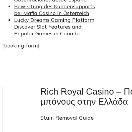
Bewertung des Kundensupports
bei Mafia Casino in Österreich
Lucky Dreams Gaming Platform
Discover Slot Features and
Popular Games in Canada
[booking-form]
Rich Royal Casino – Πα
μπόνους στην Ελλάδα
Stain Removal Guide