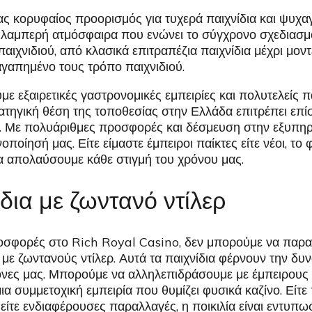
ας κορυφαίος προορισμός για τυχερά παιχνίδια και ψυχα
 λαμπερή ατμόσφαιρα που ενώνει το σύγχρονο σχεδιασμό
παιχνιδιού, από κλασικά επιτραπέζια παιχνίδια μέχρι μον
αγαπημένο τους τρόπο παιχνιδιού.
ύμε εξαιρετικές γαστρονομικές εμπειρίες και πολυτελείς
ατηγική θέση της τοποθεσίας στην Ελλάδα επιτρέπει επίσ
α. Με πολυάριθμες προσφορές και δέσμευση στην εξυπη
ποίησή μας. Είτε είμαστε έμπειροι παίκτες είτε νέοι, το
α απολαύσουμε κάθε στιγμή του χρόνου μας.
ια με ζωντανό ντίλερ
οσφορές στο Rich Royal Casino, δεν μπορούμε να παρ
με ζωντανούς ντίλερ. Αυτά τα παιχνίδια φέρνουν την δυ
όνες μας. Μπορούμε να αλληλεπιδράσουμε με έμπειρους ν
ια συμμετοχική εμπειρία που θυμίζει φυσικά καζίνο. Είτ
είτε ενδιαφέρουσες παραλλαγές, η ποικιλία είναι εντυπ