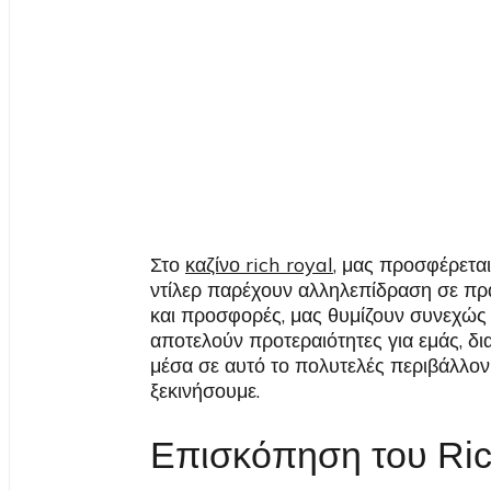
Στο
καζίνο rich royal
, μας προσφέρεται
ντίλερ παρέχουν αλληλεπίδραση σε πρα
και προσφορές, μας θυμίζουν συνεχώς 
αποτελούν προτεραιότητες για εμάς, δ
μέσα σε αυτό το πολυτελές περιβάλλον
ξεκινήσουμε.
Επισκόπηση του Ric