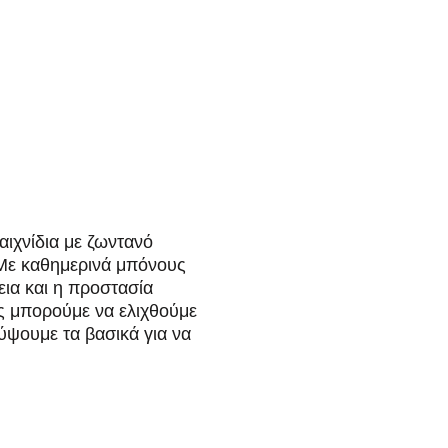
αιχνίδια με ζωντανό
 Με καθημερινά μπόνους
ια και η προστασία
ώς μπορούμε να ελιχθούμε
ύψουμε τα βασικά για να