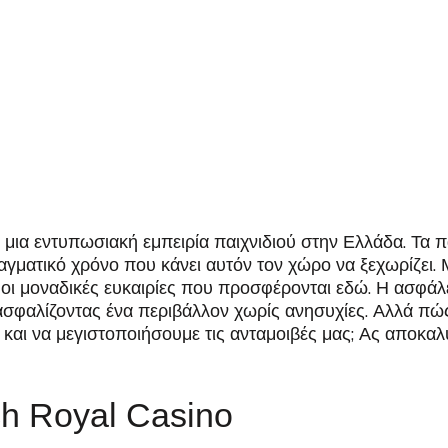
 μια εντυπωσιακή εμπειρία παιχνιδιού στην Ελλάδα. Τα π
γματικό χρόνο που κάνει αυτόν τον χώρο να ξεχωρίζει.
οι μοναδικές ευκαιρίες που προσφέρονται εδώ. Η ασφάλε
ιασφαλίζοντας ένα περιβάλλον χωρίς ανησυχίες. Αλλά π
 και να μεγιστοποιήσουμε τις ανταμοιβές μας; Ας αποκαλ
h Royal Casino