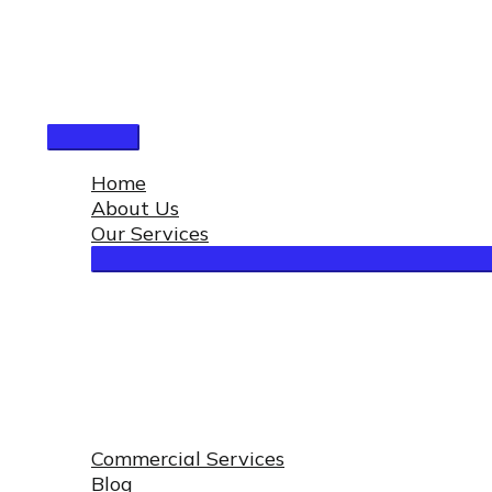
Skip
to
content
Main
Menu
Home
About Us
Our Services
Commercial Services
Blog