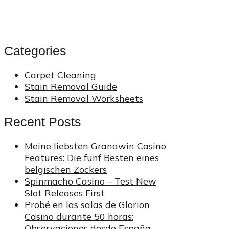
Categories
Carpet Cleaning
Stain Removal Guide
Stain Removal Worksheets
Recent Posts
Meine liebsten Granawin Casino
Features: Die fünf Besten eines
belgischen Zockers
Spinmacho Casino – Test New
Slot Releases First
Probé en las salas de Glorion
Casino durante 50 horas:
Observaciones desde España