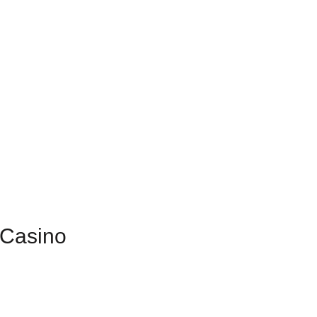
 Casino