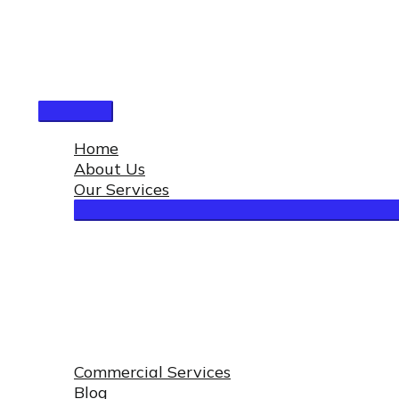
Skip
to
content
Main
Menu
Home
About Us
Our Services
Commercial Services
Blog