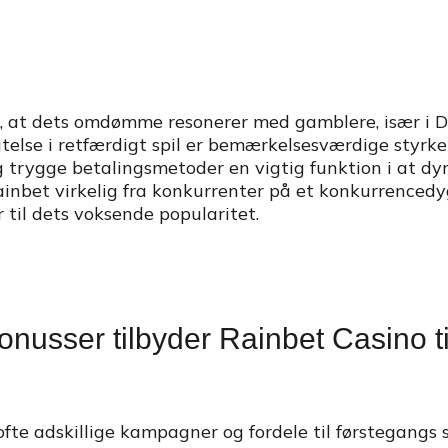
rt, at dets omdømme resonerer med gamblere, især i 
gtelse i retfærdigt spil er bemærkelsesværdige styrke
 trygge betalingsmetoder en vigtig funktion i at dyr
inbet virkelig fra konkurrenter på et konkurrenced
 til dets voksende popularitet.
onusser tilbyder Rainbet Casino ti
ofte adskillige kampagner og fordele til førstegangs s