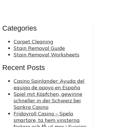
Categories
Carpet Cleaning
Stain Removal Guide
Stain Removal Worksheets
Recent Posts
Casino Spinlander: Ayuda del
equipo de apoyo en España
Spiel mit Köpfchen, gewinne
schneller in der Schweiz bei
Sankra Casino
Fridayroll Casino – Spela
smartare, ta hem vinsterna
fortare och få ut mer i Sverige