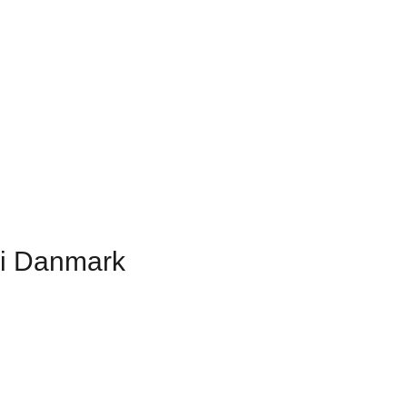
 i Danmark