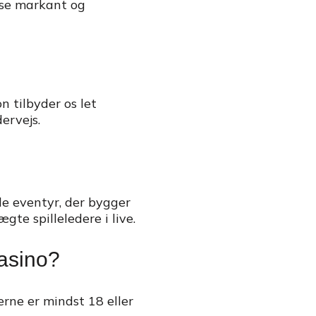
else markant og
n tilbyder os let
ervejs.
de eventyr, der bygger
gte spilleledere i live.
Casino?
erne er mindst 18 eller