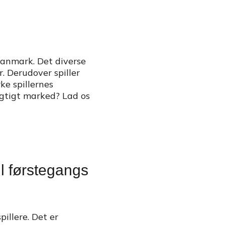
Danmark. Det diverse
r. Derudover spiller
ke spillernes
ygtigt marked? Lad os
l førstegangs
pillere. Det er