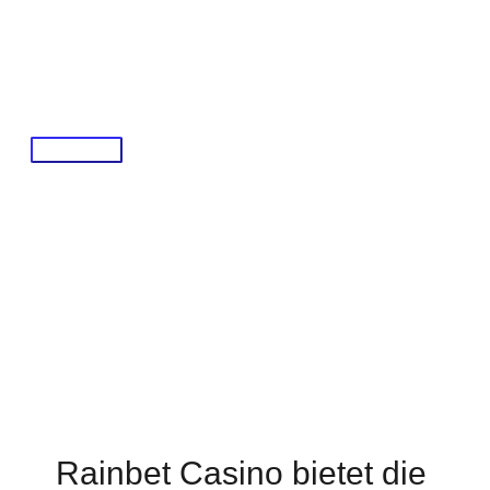
Skip
to
content
Main
Menu
Rainbet Casino bietet die