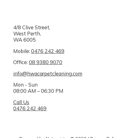
4/8 Clive Street,
West Perth,
WA 6005
Mobile:
0476 242 469
Office:
08 9380 9070
info@hwacarpetcleaning.com
Mon - Sun
08:00 AM – 06:30 PM
Call Us
0476 242 469