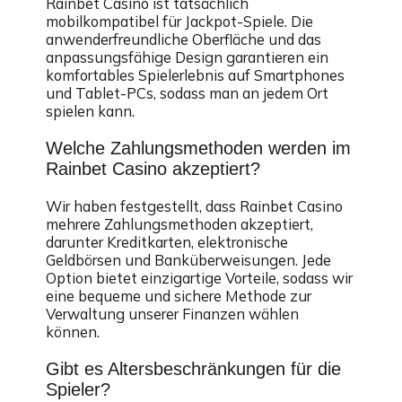
Rainbet Casino ist tatsächlich
mobilkompatibel für Jackpot-Spiele. Die
anwenderfreundliche Oberfläche und das
anpassungsfähige Design garantieren ein
komfortables Spielerlebnis auf Smartphones
und Tablet-PCs, sodass man an jedem Ort
spielen kann.
Welche Zahlungsmethoden werden im
Rainbet Casino akzeptiert?
Wir haben festgestellt, dass Rainbet Casino
mehrere Zahlungsmethoden akzeptiert,
darunter Kreditkarten, elektronische
Geldbörsen und Banküberweisungen. Jede
Option bietet einzigartige Vorteile, sodass wir
eine bequeme und sichere Methode zur
Verwaltung unserer Finanzen wählen
können.
Gibt es Altersbeschränkungen für die
Spieler?