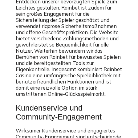
Entdecken unserer bevorzugten Spiele zum
Leichtes gestalten. Rainbet ist zudem für
sein großes Engagement für die
Sicherstellung der Spieler geschätzt und
verwendet rigorose Sicherheitsmaßnahmen
und offene Geschäftspraktiken. Die Website
bietet verschiedene Zahlungsmethoden und
gewährleistet so Bequemlichkeit für alle
Nutzer. Weiterhin bewundern wir das
Bemühen von Rainbet für bewusstes Spielen
und die bereitgestellten Tools zur
Eigenkontrolle. Insgesamt kombiniert Rainbet
Casino eine umfangreiche Spielbibliothek mit
benutzerfreundlichen Funktionen und ist
damit eine reizvolle Option im stark
umstrittenen Online-Glücksspielmarkt.
Kundenservice und
Community-Engagement
Wirksamer Kundenservice und engagiertes
Community-Engagement sind entscheidende