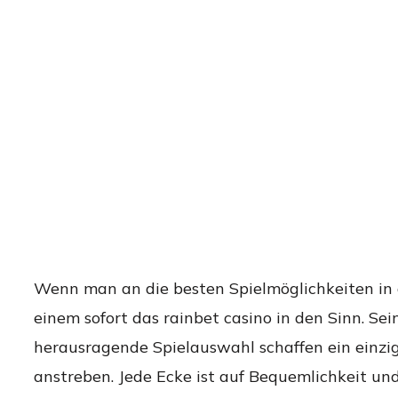
Wenn man an die besten Spielmöglichkeiten in
einem sofort das
rainbet casino
in den Sinn. Se
herausragende Spielauswahl schaffen ein einziga
anstreben. Jede Ecke ist auf Bequemlichkeit u