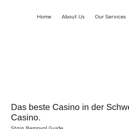
Home
About Us
Our Services
Das beste Casino in der Schwe
Casino.
Stain Removal Guide