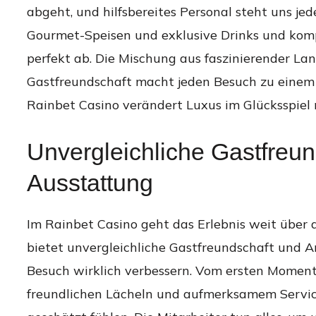
abgeht, und hilfsbereites Personal steht uns jed
Gourmet-Speisen und exklusive Drinks und kompl
perfekt ab. Die Mischung aus faszinierender La
Gastfreundschaft macht jeden Besuch zu einem 
Rainbet Casino verändert Luxus im Glücksspiel 
Unvergleichliche Gastfreu
Ausstattung
Im Rainbet Casino geht das Erlebnis weit über d
bietet unvergleichliche Gastfreundschaft und A
Besuch wirklich verbessern. Vom ersten Momen
freundlichen Lächeln und aufmerksamem Servic