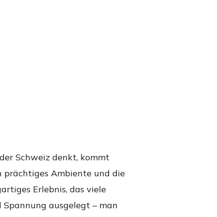
 der Schweiz denkt, kommt
in prächtiges Ambiente und die
rtiges Erlebnis, das viele
nd Spannung ausgelegt – man