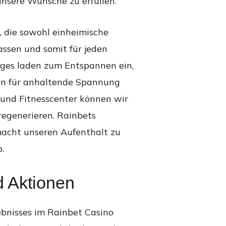
 unsere Wünsche zu erfüllen.
 die sowohl einheimische
ssen und somit für jeden
ges laden zum Entspannen ein,
en für anhaltende Spannung
 und Fitnesscenter können wir
egenerieren. Rainbets
acht unseren Aufenthalt zu
.
d Aktionen
ebnisses im Rainbet Casino