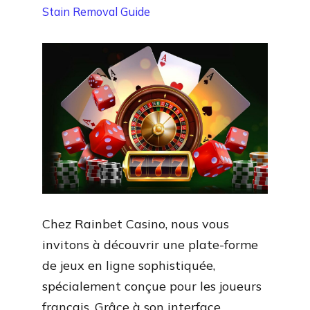
Stain Removal Guide
Chez Rainbet Casino, nous vous
invitons à découvrir une plate-forme
de jeux en ligne sophistiquée,
spécialement conçue pour les joueurs
français. Grâce à son interface