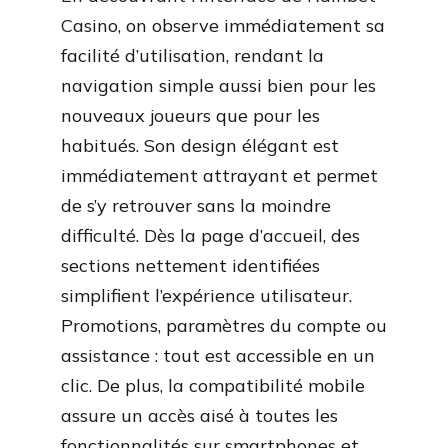
Casino, on observe immédiatement sa
facilité d’utilisation, rendant la
navigation simple aussi bien pour les
nouveaux joueurs que pour les
habitués. Son design élégant est
immédiatement attrayant et permet
de s’y retrouver sans la moindre
difficulté. Dès la page d’accueil, des
sections nettement identifiées
simplifient l’expérience utilisateur.
Promotions, paramètres du compte ou
assistance : tout est accessible en un
clic. De plus, la compatibilité mobile
assure un accès aisé à toutes les
fonctionnalités sur smartphones et