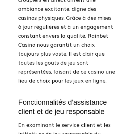
ambiance excitante, digne des
casinos physiques. Grâce à des mises
à jour régulières et à un engagement
constant envers la qualité, Rainbet
Casino nous garantit un choix
toujours plus vaste. Il est clair que
toutes les goûts de jeu sont
représentées, faisant de ce casino une
lieu de choix pour les jeux en ligne.
Fonctionnalités d’assistance
client et de jeu responsable
En examinant le service client et les
initiatives de jeu responsable du