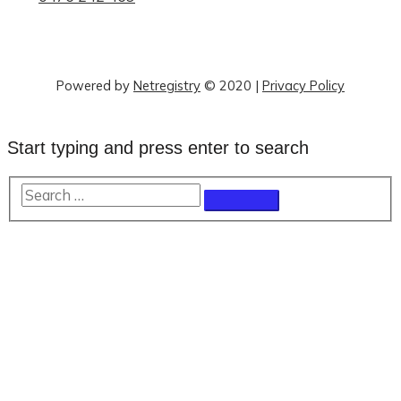
Powered by
Netregistry
© 2020
|
Privacy Policy
Start typing and press enter to search
Search
…
Scroll
to
Top