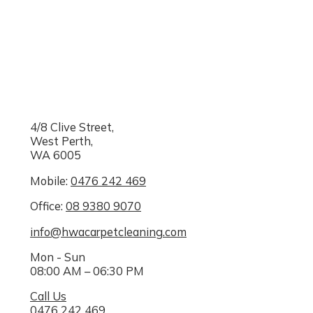
4/8 Clive Street,
West Perth,
WA 6005
Mobile:
0476 242 469
Office:
08 9380 9070
info@hwacarpetcleaning.com
Mon - Sun
08:00 AM – 06:30 PM
Call Us
0476 242 469