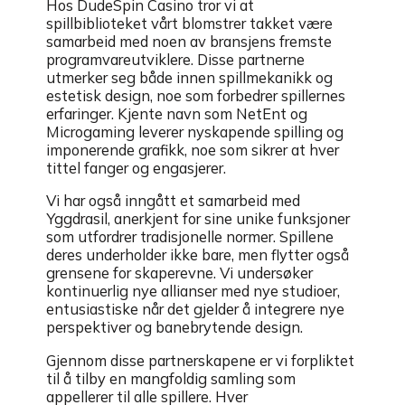
Hos DudeSpin Casino tror vi at
spillbiblioteket vårt blomstrer takket være
samarbeid med noen av bransjens fremste
programvareutviklere. Disse partnerne
utmerker seg både innen spillmekanikk og
estetisk design, noe som forbedrer spillernes
erfaringer. Kjente navn som NetEnt og
Microgaming leverer nyskapende spilling og
imponerende grafikk, noe som sikrer at hver
tittel fanger og engasjerer.
Vi har også inngått et samarbeid med
Yggdrasil, anerkjent for sine unike funksjoner
som utfordrer tradisjonelle normer. Spillene
deres underholder ikke bare, men flytter også
grensene for skaperevne. Vi undersøker
kontinuerlig nye allianser med nye studioer,
entusiastiske når det gjelder å integrere nye
perspektiver og banebrytende design.
Gjennom disse partnerskapene er vi forpliktet
til å tilby en mangfoldig samling som
appellerer til alle spillere. Hver