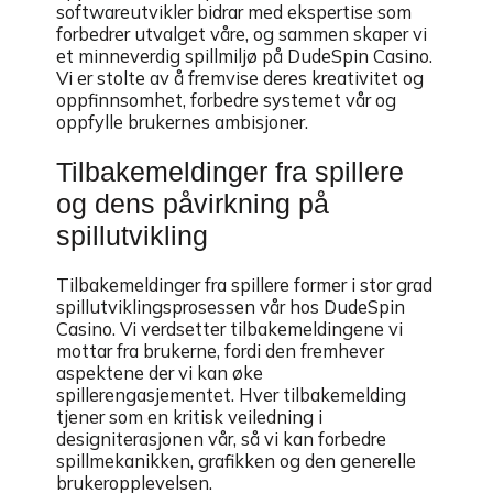
softwareutvikler bidrar med ekspertise som
forbedrer utvalget våre, og sammen skaper vi
et minneverdig spillmiljø på DudeSpin Casino.
Vi er stolte av å fremvise deres kreativitet og
oppfinnsomhet, forbedre systemet vår og
oppfylle brukernes ambisjoner.
Tilbakemeldinger fra spillere
og dens påvirkning på
spillutvikling
Tilbakemeldinger fra spillere former i stor grad
spillutviklingsprosessen vår hos DudeSpin
Casino. Vi verdsetter tilbakemeldingene vi
mottar fra brukerne, fordi den fremhever
aspektene der vi kan øke
spillerengasjementet. Hver tilbakemelding
tjener som en kritisk veiledning i
designiterasjonen vår, så vi kan forbedre
spillmekanikken, grafikken og den generelle
brukeropplevelsen.