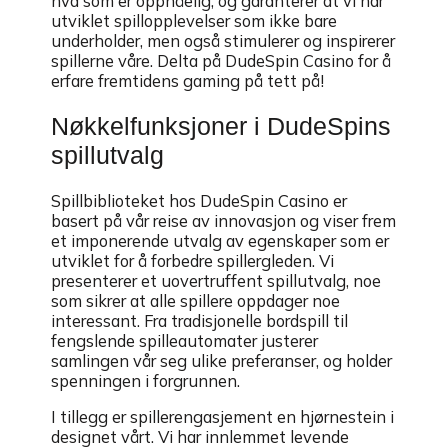
hva som er oppnåelig, og garanterer at vi har
utviklet spillopplevelser som ikke bare
underholder, men også stimulerer og inspirerer
spillerne våre. Delta på DudeSpin Casino for å
erfare fremtidens gaming på tett på!
Nøkkelfunksjoner i DudeSpins
spillutvalg
Spillbiblioteket hos DudeSpin Casino er
basert på vår reise av innovasjon og viser frem
et imponerende utvalg av egenskaper som er
utviklet for å forbedre spillergleden. Vi
presenterer et uovertruffent spillutvalg, noe
som sikrer at alle spillere oppdager noe
interessant. Fra tradisjonelle bordspill til
fengslende spilleautomater justerer
samlingen vår seg ulike preferanser, og holder
spenningen i forgrunnen.
I tillegg er spillerengasjement en hjørnestein i
designet vårt. Vi har innlemmet levende