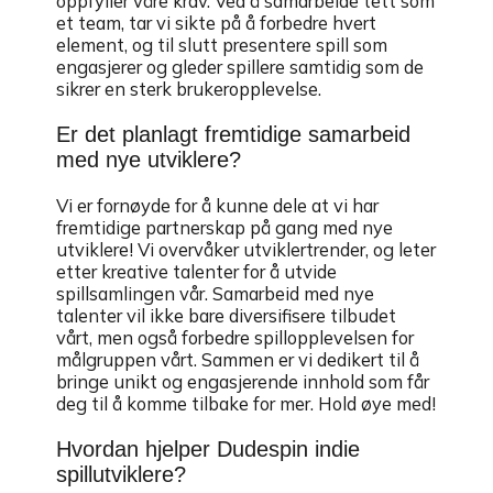
oppfyller våre krav. Ved å samarbeide tett som
et team, tar vi sikte på å forbedre hvert
element, og til slutt presentere spill som
engasjerer og gleder spillere samtidig som de
sikrer en sterk brukeropplevelse.
Er det planlagt fremtidige samarbeid
med nye utviklere?
Vi er fornøyde for å kunne dele at vi har
fremtidige partnerskap på gang med nye
utviklere! Vi overvåker utviklertrender, og leter
etter kreative talenter for å utvide
spillsamlingen vår. Samarbeid med nye
talenter vil ikke bare diversifisere tilbudet
vårt, men også forbedre spillopplevelsen for
målgruppen vårt. Sammen er vi dedikert til å
bringe unikt og engasjerende innhold som får
deg til å komme tilbake for mer. Hold øye med!
Hvordan hjelper Dudespin indie
spillutviklere?