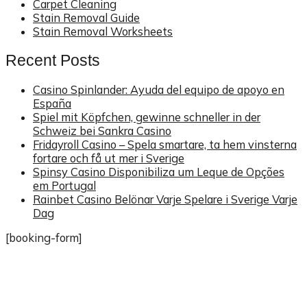
Carpet Cleaning
Stain Removal Guide
Stain Removal Worksheets
Recent Posts
Casino Spinlander: Ayuda del equipo de apoyo en
España
Spiel mit Köpfchen, gewinne schneller in der
Schweiz bei Sankra Casino
Fridayroll Casino – Spela smartare, ta hem vinsterna
fortare och få ut mer i Sverige
Spinsy Casino Disponibiliza um Leque de Opções
em Portugal
Rainbet Casino Belönar Varje Spelare i Sverige Varje
Dag
[booking-form]