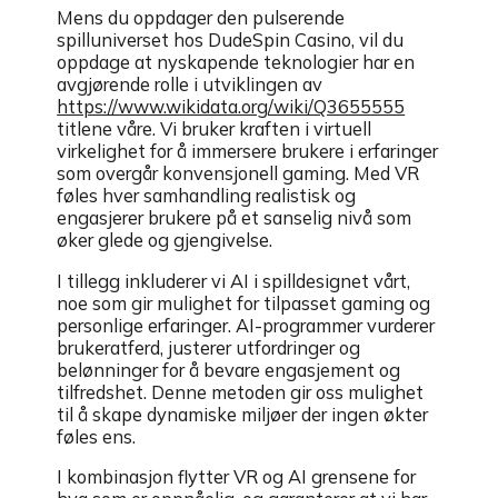
Mens du oppdager den pulserende
spilluniverset hos DudeSpin Casino, vil du
oppdage at nyskapende teknologier har en
avgjørende rolle i utviklingen av
https://www.wikidata.org/wiki/Q3655555
titlene våre. Vi bruker kraften i virtuell
virkelighet for å immersere brukere i erfaringer
som overgår konvensjonell gaming. Med VR
føles hver samhandling realistisk og
engasjerer brukere på et sanselig nivå som
øker glede og gjengivelse.
I tillegg inkluderer vi AI i spilldesignet vårt,
noe som gir mulighet for tilpasset gaming og
personlige erfaringer. AI-programmer vurderer
brukeratferd, justerer utfordringer og
belønninger for å bevare engasjement og
tilfredshet. Denne metoden gir oss mulighet
til å skape dynamiske miljøer der ingen økter
føles ens.
I kombinasjon flytter VR og AI grensene for