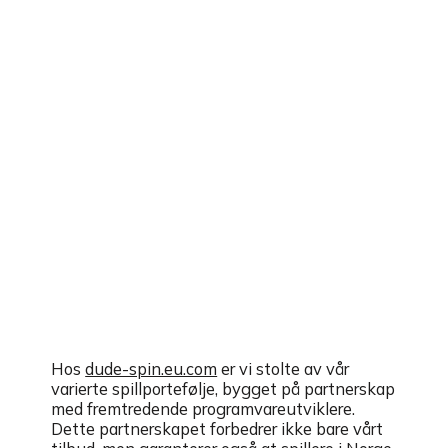
Hos
dude-spin.eu.com
er vi stolte av vår
varierte spillportefølje, bygget på partnerskap
med fremtredende programvareutviklere.
Dette partnerskapet forbedrer ikke bare vårt