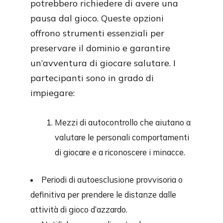
potrebbero richiedere di avere una
pausa dal gioco. Queste opzioni
offrono strumenti essenziali per
preservare il dominio e garantire
un’avventura di giocare salutare. I
partecipanti sono in grado di
impiegare:
Mezzi di autocontrollo che aiutano a
valutare le personali comportamenti
di giocare e a riconoscere i minacce.
Periodi di autoesclusione provvisoria o
definitiva per prendere le distanze dalle
attività di gioco d’azzardo.