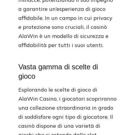
a garantire un’esperienza di gioco
affidabile. In un campo in cui privacy
e protezione sono cruciali, il casinò
AlaWin è un modello di sicurezza e
affidabilità per tutti i suoi utenti.
Vasta gamma di scelte di
gioco
Esplorando le scelte di gioco di
AlaWin Casino, i giocatori scopriranno
una collezione straordinaria in grado
di soddisfare ogni tipo di giocatore. Il
casinò dispone di una varietà di
giochi che si estende dalle slot