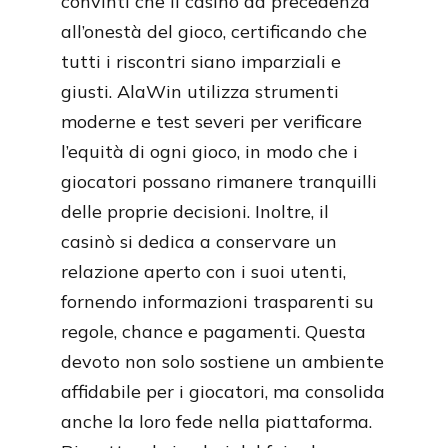
convinti che il casinò dà precedenza
all’onestà del gioco, certificando che
tutti i riscontri siano imparziali e
giusti. AlaWin utilizza strumenti
moderne e test severi per verificare
l’equità di ogni gioco, in modo che i
giocatori possano rimanere tranquilli
delle proprie decisioni. Inoltre, il
casinò si dedica a conservare un
relazione aperto con i suoi utenti,
fornendo informazioni trasparenti su
regole, chance e pagamenti. Questa
devoto non solo sostiene un ambiente
affidabile per i giocatori, ma consolida
anche la loro fede nella piattaforma.