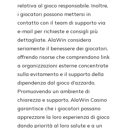
relativa al gioco responsabile. Inoltre,
i giocatori possono mettersi in
contatto con il team di supporto via
e-mail per richieste e consigli più
dettagliate. AlaWin considera
seriamente il benessere dei giocatori,
offrendo risorse che comprendono link
a organizzazioni esterne concentrate
sulla evitamento e il supporto della
dipendenza dal gioco d’azzardo.
Promuovendo un ambiente di
chiarezza e supporto, AlaWin Casino
garantisce che i giocatori possano
apprezzare la loro esperienza di gioco
dando priorità al loro salute e a un