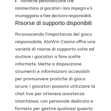
Notifiche personalizzate che
rammentano ai giocatori i loro impegni e li
incoraggiano a fare decisioni responsabili.
Risorse di supporto disponibili
Riconoscendo l’importanza del gioco
responsabile, AlaWin Casino offre una
varietà di risorse di supporto volte ad
aiutare i giocatori a fare scelte
informate. Mette a disposizione
strumenti e informazioni accessibili
per promuovere pratiche di gioco
sicure. I giocatori possono utilizzare la
chat live per ottenere assistenza
istantanea, con personale dedicato e
formato per gestire qualsiasi quesito