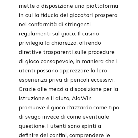
mette a disposizione una piattaforma
in cui la fiducia dei giocatori prospera
nel conformità di stringenti
regolamenti sul gioco. Il casino
privilegia la chiarezza, offrendo
direttive trasparenti sulle procedure
di gioco consapevole, in maniera che i
utenti possano apprezzare la loro
esperienza priva di pericoli eccessivi.
Grazie alle mezzi a disposizione per la
istruzione e il aiuto, AlaWin
promuove il gioco d’azzardo come tipo
di svago invece di come eventuale
questione. I utenti sono spinti a
definire dei confini, comprendere le