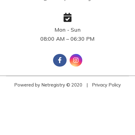
Mon - Sun
08:00 AM – 06:30 PM
Powered by
Netregistry
© 2020
|
Privacy Policy