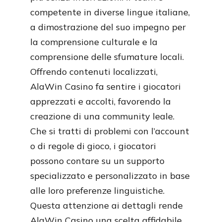
competente in diverse lingue italiane,
a dimostrazione del suo impegno per
la comprensione culturale e la
comprensione delle sfumature locali.
Offrendo contenuti localizzati,
AlaWin Casino fa sentire i giocatori
apprezzati e accolti, favorendo la
creazione di una community leale.
Che si tratti di problemi con l’account
o di regole di gioco, i giocatori
possono contare su un supporto
specializzato e personalizzato in base
alle loro preferenze linguistiche.
Questa attenzione ai dettagli rende
AlaWin Casino una scelta affidabile