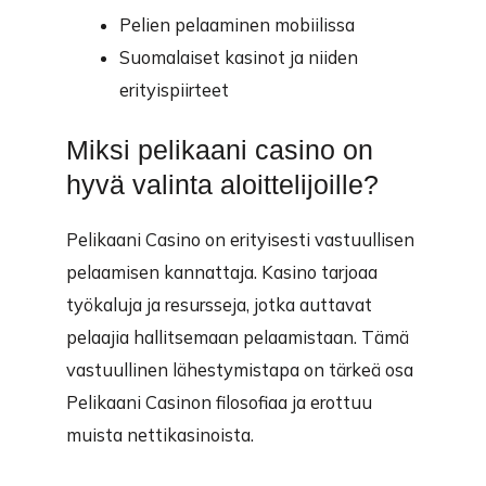
Pelien pelaaminen mobiilissa
Suomalaiset kasinot ja niiden
erityispiirteet
Miksi pelikaani casino on
hyvä valinta aloittelijoille?
Pelikaani Casino on erityisesti vastuullisen
pelaamisen kannattaja. Kasino tarjoaa
työkaluja ja resursseja, jotka auttavat
pelaajia hallitsemaan pelaamistaan. Tämä
vastuullinen lähestymistapa on tärkeä osa
Pelikaani Casinon filosofiaa ja erottuu
muista nettikasinoista.