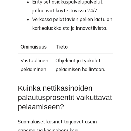
Erityiset asiakaspalvelupalvelut,
jotka ovat käytettävissä 24/7.
Verkossa pelattavien pelien laatu on
korkealuokkaista ja innovatiivista.
Ominaisuus
Tieto
Vastuullinen
Ohjelmat ja työkalut
pelaaminen
pelaamisen hallintaan.
Kuinka nettikasinoiden
palautusprosentit vaikuttavat
pelaamiseen?
Suomalaiset kasinot tarjoavat usein
erinomaisia kasinobonuksia