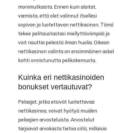
monimutkaista. Ennen kuin aloitat,
varmista, että olet valinnut itsellesi
sopivan ja luotettavan nettikasinon. Tämä
tekee pelitaustastasi miellyttävämpää ja
voit nauttia peleistä ilman huolia. Oikean
nettikasinon valinta on ensimmäinen askel
kohti onnistunutta pelikokemusta.
Kuinka eri nettikasinoiden
bonukset vertautuvat?
Pelaajat, jotka etsivät luotettavaa
nettikasinoa, voivat hyötyä muiden
pelaajien arvosteluista. Arvostelut
tarjoavat arvokasta tietoa siitä, millaisia