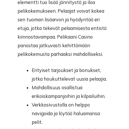
elementti tuo lisää jännitystä ja iloa
pelikokemukseen. Pelaajat voivat kokea
sen tuoman lisäarvon ja hyödyntää eri
etuja, jotka tekevät pelaamisesta entistä
kiinnostavampaa. Pelikaani Casino
panostaa jatkuvasti kehittämään
pelikokemusta parhaaksi mahdolliseksi.
Erityiset tarjoukset ja bonukset,
jotka houkuttelevat uusia pelaajia.
Mahdollisuus osallistua
erikoiskampanjoihin ja kilpailuihin.
Verkkosivustolla on helppo
navigoida ja löytää haluamansa
pelit.