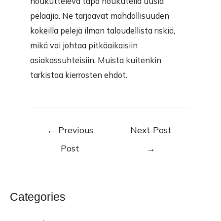
houkutteleva tapa houkutella uusia
pelaajia. Ne tarjoavat mahdollisuuden
kokeilla pelejä ilman taloudellista riskiä,
mikä voi johtaa pitkäaikaisiin
asiakassuhteisiin. Muista kuitenkin
tarkistaa kierrosten ehdot.
Post
←
Previous
Next Post
navigation
Post
→
Categories