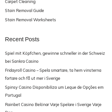
Carpet Cleaning
Stain Removal Guide
Stain Removal Worksheets
Recent Posts
Spiel mit Köpfchen, gewinne schneller in der Schweiz
bei Sankra Casino
Fridayroll Casino – Spela smartare, ta hem vinsterna
fortare och få ut mer i Sverige
Spinsy Casino Disponibiliza um Leque de Opções em
Portugal
Rainbet Casino Belönar Varje Spelare i Sverige Varje