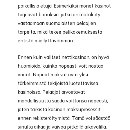
paikallisia etuja. Esimerkiksi monet kasinot
tarjoavat bonuksia, jotka on räätälöity
vastaamaan suomalaisten pelaajien
tarpeita, mikä tekee pelikokemuksesta
entistä miellyttävämmän.
Ennen kuin valitset nettikasinon, on hyvä
huomioida, kuinka nopeasti voit nostaa
voitot. Nopeat maksut ovat yksi
tärkeimmistä tekijöistä luotettavissa
kasinoissa. Pelaajat arvostavat
mahdollisuutta saada voittonsa nopeasti,
joten tarkista kasinon maksuprosessit
ennen rekisteröitymistä. Tämä voi säästää
sinulta aikaa ja vaivaa pitkällä aikavälillä.