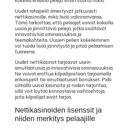
kokeilla erilaisia pelejä ilman suurta riskiä.
Uudet rahapelit ilmestyvät jatkuvasti
nettikasinoille, mikä lisää valinnanvaraa.
Tämä tarkoittaa, että pelaajat voivat kokeilla
uusia ja jännittäviä pelejä, jotka sisältävät
innovatiivisia ominaisuuksia ja
teemakohteita. Uusien pelien kokeileminen
voi tuoda lisää jännitystä ja pitää pelaamisen
tuoreena.
Uudet nettikasinot tarjoavat usein
ainutlaatuisia ja innovatiivisia ominaisuuksia.
Ne voivat erottua kilpailijoistaan tarjoamalla
erikoispelit tai ainutlaatuiset bonukset. Pidä
silmällä uusia kasinoita ja niiden tarjontaa,
sillä voit löytää kiinnostavia vaihtoehtoja,
joita kilpailijat eivät tarjoa.
Nettikasinoiden lisenssit ja
niiden merkitys pelaajille