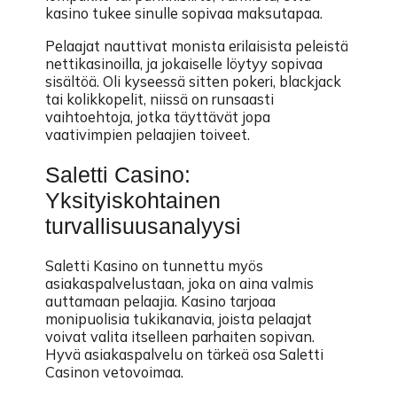
kasino tukee sinulle sopivaa maksutapaa.
Pelaajat nauttivat monista erilaisista peleistä
nettikasinoilla, ja jokaiselle löytyy sopivaa
sisältöä. Oli kyseessä sitten pokeri, blackjack
tai kolikkopelit, niissä on runsaasti
vaihtoehtoja, jotka täyttävät jopa
vaativimpien pelaajien toiveet.
Saletti Casino:
Yksityiskohtainen
turvallisuusanalyysi
Saletti Kasino on tunnettu myös
asiakaspalvelustaan, joka on aina valmis
auttamaan pelaajia. Kasino tarjoaa
monipuolisia tukikanavia, joista pelaajat
voivat valita itselleen parhaiten sopivan.
Hyvä asiakaspalvelu on tärkeä osa Saletti
Casinon vetovoimaa.