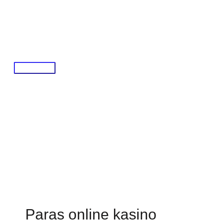
Skip
to
content
Main
Menu
Paras online kasino