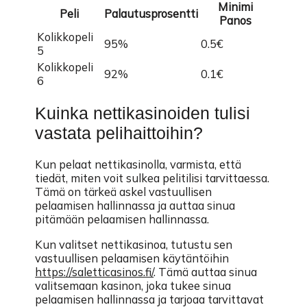
Minimi
Peli
Palautusprosentti
Panos
Kolikkopeli
95%
0.5€
5
Kolikkopeli
92%
0.1€
6
Kuinka nettikasinoiden tulisi
vastata pelihaittoihin?
Kun pelaat nettikasinolla, varmista, että
tiedät, miten voit sulkea pelitilisi tarvittaessa.
Tämä on tärkeä askel vastuullisen
pelaamisen hallinnassa ja auttaa sinua
pitämään pelaamisen hallinnassa.
Kun valitset nettikasinoa, tutustu sen
vastuullisen pelaamisen käytäntöihin
https://saletticasinos.fi/
. Tämä auttaa sinua
valitsemaan kasinon, joka tukee sinua
pelaamisen hallinnassa ja tarjoaa tarvittavat