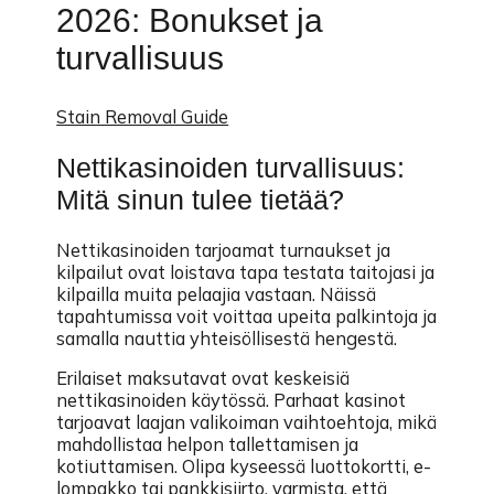
2026: Bonukset ja
turvallisuus
Stain Removal Guide
Nettikasinoiden turvallisuus:
Mitä sinun tulee tietää?
Nettikasinoiden tarjoamat turnaukset ja
kilpailut ovat loistava tapa testata taitojasi ja
kilpailla muita pelaajia vastaan. Näissä
tapahtumissa voit voittaa upeita palkintoja ja
samalla nauttia yhteisöllisestä hengestä.
Erilaiset maksutavat ovat keskeisiä
nettikasinoiden käytössä. Parhaat kasinot
tarjoavat laajan valikoiman vaihtoehtoja, mikä
mahdollistaa helpon tallettamisen ja
kotiuttamisen. Olipa kyseessä luottokortti, e-
lompakko tai pankkisiirto, varmista, että