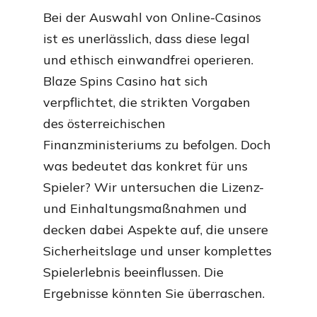
Bei der Auswahl von Online-Casinos
ist es unerlässlich, dass diese legal
und ethisch einwandfrei operieren.
Blaze Spins Casino hat sich
verpflichtet, die strikten Vorgaben
des österreichischen
Finanzministeriums zu befolgen. Doch
was bedeutet das konkret für uns
Spieler? Wir untersuchen die Lizenz-
und Einhaltungsmaßnahmen und
decken dabei Aspekte auf, die unsere
Sicherheitslage und unser komplettes
Spielerlebnis beeinflussen. Die
Ergebnisse könnten Sie überraschen.