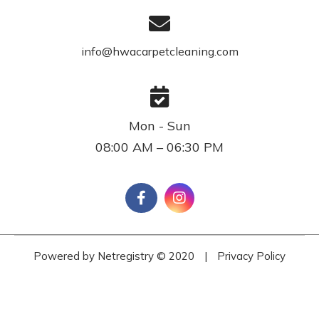
Mon - Sun
08:00 AM – 06:30 PM
Powered by
Netregistry
© 2020
|
Privacy Policy