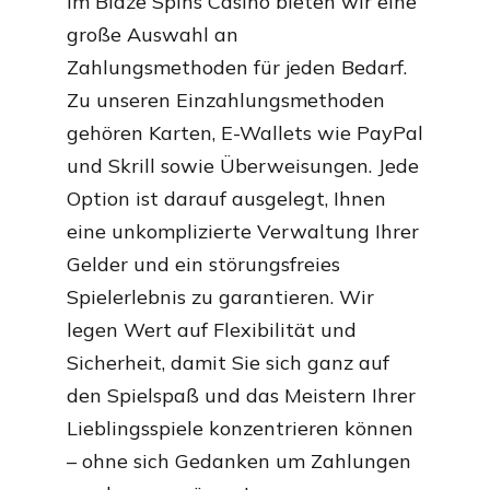
und Skrill sowie Überweisungen. Jede
Option ist darauf ausgelegt, Ihnen
eine unkomplizierte Verwaltung Ihrer
Gelder und ein störungsfreies
Spielerlebnis zu garantieren. Wir
legen Wert auf Flexibilität und
Sicherheit, damit Sie sich ganz auf
den Spielspaß und das Meistern Ihrer
Lieblingsspiele konzentrieren können
– ohne sich Gedanken um Zahlungen
machen zu müssen!
Gibt es Altersbeschränkungen
für das Spielen im Blaze Spins
Casino?