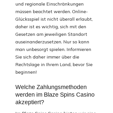
Gesetzen am jeweiligen Standort
auseinanderzusetzen. Nur so kann
man unbesorgt spielen. Informieren
Sie sich daher immer über die
Rechtslage in Ihrem Land, bevor Sie
beginnen!
Welche Zahlungsmethoden
werden im Blaze Spins Casino
akzeptiert?
Im Blaze Spins Casino bieten wir eine
große Auswahl an
Zahlungsmethoden für jeden Bedarf.
Zu unseren Einzahlungsmethoden
gehören Karten, E-Wallets wie PayPal