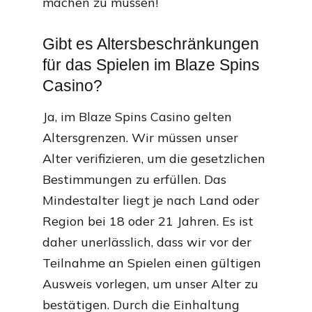
Ja, im Blaze Spins Casino gelten
Altersgrenzen. Wir müssen unser
Alter verifizieren, um die gesetzlichen
Bestimmungen zu erfüllen. Das
Mindestalter liegt je nach Land oder
Region bei 18 oder 21 Jahren. Es ist
daher unerlässlich, dass wir vor der
Teilnahme an Spielen einen gültigen
Ausweis vorlegen, um unser Alter zu
bestätigen. Durch die Einhaltung
dieser Vorgaben tragen wir zu einem
geschützten und
verantwortungsvollen Spielumfeld für
alle Beteiligten bei.