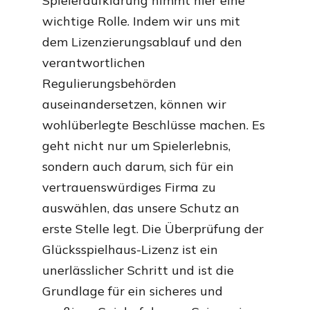
auseinandersetzen, können wir
wohlüberlegte Beschlüsse machen. Es
geht nicht nur um Spielerlebnis,
sondern auch darum, sich für ein
vertrauenswürdiges Firma zu
auswählen, das unsere Schutz an
erste Stelle legt. Die Überprüfung der
Glücksspielhaus-Lizenz ist ein
unerlässlicher Schritt und ist die
Grundlage für ein sicheres und
spaßiges Spielerfahrung. Seien wir
vorausschauend und vergewissern
wir uns, dass die von uns gewählten
Seiten diese wesentlichen Normen
einhalten.