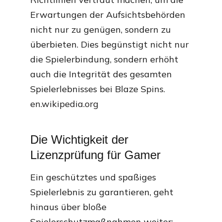
auch die Integrität des gesamten
Spielerlebnisses bei Blaze Spins.
en.wikipedia.org
Die Wichtigkeit der
Lizenzprüfung für Gamer
Ein geschütztes und spaßiges
Spielerlebnis zu garantieren, geht
hinaus über bloße
Spielerschutzmaßnahmen weiter;
dazu beinhaltet auch die Kontrolle, ob
das Casino über rechtmäßige
Lizenzen besitzt. Vor allem im Sektor
des Online-Glücksspiels ist es für uns