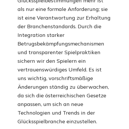
Glücksspielbestimmungen mehr ist
als nur eine formale Anforderung; sie
ist eine Verantwortung zur Erhaltung
der Branchenstandards. Durch die
Integration starker
Betrugsbekämpfungsmechanismen
und transparenter Spielpraktiken
sichern wir den Spielern ein
vertrauenswürdiges Umfeld. Es ist
uns wichtig, vorschriftsmäßige
Änderungen ständig zu überwachen,
da sich die österreichischen Gesetze
anpassen, um sich an neue
Technologien und Trends in der
Glücksspielbranche einzustellen.