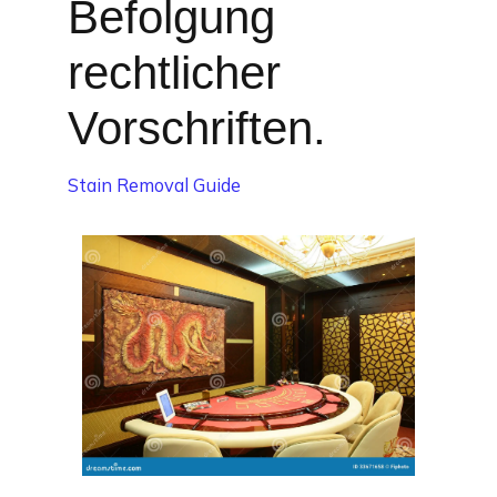
Befolgung
rechtlicher
Vorschriften.
Stain Removal Guide