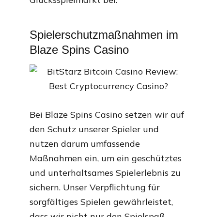
Spielerschutzmaßnahmen im
Blaze Spins Casino
Bei Blaze Spins Casino setzen wir auf
den Schutz unserer Spieler und
nutzen darum umfassende
Maßnahmen ein, um ein geschütztes
und unterhaltsames Spielerlebnis zu
sichern. Unser Verpflichtung für
sorgfältiges Spielen gewährleistet,
dass wir nicht nur den Spielspaß