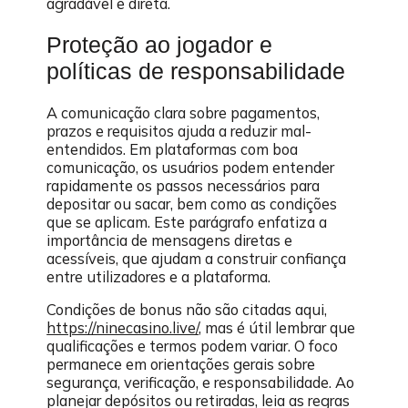
agradável e direta.
Proteção ao jogador e
políticas de responsabilidade
A comunicação clara sobre pagamentos,
prazos e requisitos ajuda a reduzir mal-
entendidos. Em plataformas com boa
comunicação, os usuários podem entender
rapidamente os passos necessários para
depositar ou sacar, bem como as condições
que se aplicam. Este parágrafo enfatiza a
importância de mensagens diretas e
acessíveis, que ajudam a construir confiança
entre utilizadores e a plataforma.
Condições de bonus não são citadas aqui,
https://ninecasino.live/
, mas é útil lembrar que
qualificações e termos podem variar. O foco
permanece em orientações gerais sobre
segurança, verificação, e responsabilidade. Ao
planejar depósitos ou retiradas, leia as regras