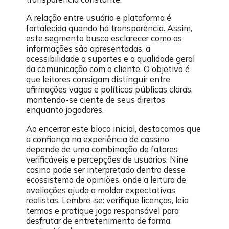
A relação entre usuário e plataforma é
fortalecida quando há transparência. Assim,
este segmento busca esclarecer como as
informações são apresentadas, a
acessibilidade a suportes e a qualidade geral
da comunicação com o cliente. O objetivo é
que leitores consigam distinguir entre
afirmações vagas e políticas públicas claras,
mantendo-se ciente de seus direitos
enquanto jogadores.
Ao encerrar este bloco inicial, destacamos que
a confiança na experiência de cassino
depende de uma combinação de fatores
verificáveis e percepções de usuários. Nine
casino pode ser interpretado dentro desse
ecossistema de opiniões, onde a leitura de
avaliações ajuda a moldar expectativas
realistas. Lembre-se: verifique licenças, leia
termos e pratique jogo responsável para
desfrutar de entretenimento de forma