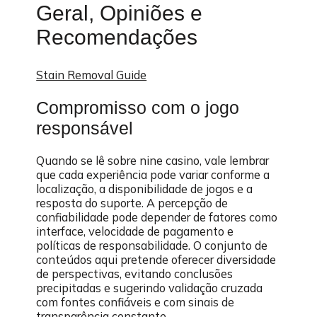
Geral, Opiniões e
Recomendações
Stain Removal Guide
Compromisso com o jogo
responsável
Quando se lê sobre nine casino, vale lembrar
que cada experiência pode variar conforme a
localização, a disponibilidade de jogos e a
resposta do suporte. A percepção de
confiabilidade pode depender de fatores como
interface, velocidade de pagamento e
políticas de responsabilidade. O conjunto de
conteúdos aqui pretende oferecer diversidade
de perspectivas, evitando conclusões
precipitadas e sugerindo validação cruzada
com fontes confiáveis e com sinais de
transparência constante.