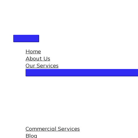
Skip
to
content
Main
Menu
Home
About Us
Our Services
Commercial Services
Blog