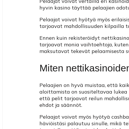
Pelaajat voivat vertailla eri kasino
hyvin kasino täyttää pelaajien odotu
Pelaajat voivat hyötyä myös erilais
tarjoavat mahdollisuuden kilpailla to
Ennen kuin rekisteröidyt nettikasino
tarjoavat monia vaihtoehtoja, kuten 
maksutavat tekevät pelaamisesta s
Miten nettikasinoide
Pelaajien on hyvä muistaa, että kai
aloittamista on suositeltavaa lukea
että pelit tarjoavat reilun mahdolli
ehdot ja säännöt.
Pelaajat voivat myös hyötyä cashbac
häviöistäsi palautuu sinulle, mikä 