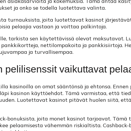
iden asiakasarvioita ja kokemuksia. Tämä antaa käsit
kset ja onko se todella luotettava valinta.
ista turnauksista, joita luotettavat kasinot järjest
isia pelaajia vastaan ja voittaa palkintoja.
lle, tarkista sen käytettävissä olevat maksutavat. L
pankkikortteja, nettilompakoita ja pankkisiirtoja. H
ujuvampaa ja turvallisempaa.
n pelilisenssit vaikuttavat pe
killa kasinoilla on omat sääntönsä ja ehtonsa. Ennen
 läpi kasinon käyttöehdot. Tämä varmistaa, että tied
suuden. Luotettavat kasinot pitävät huolen siitä, e
k-bonuksista, joita monet kasinot tarjoavat. Tämä t
tekee pelaamisesta vähemmän riskialtista. Cashback-