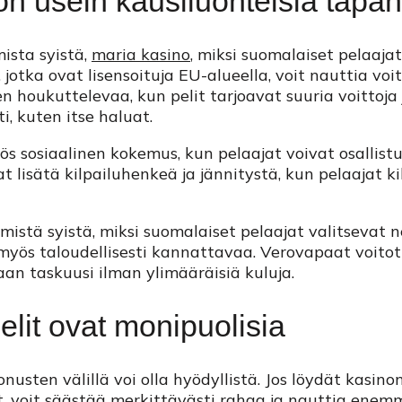
a on usein kausiluonteisia tapa
ista syistä,
maria kasino
, miksi suomalaiset pelaajat
 jotka ovat lisensoituja EU-alueella, voit nauttia voi
en houkuttelevaa, kun pelit tarjoavat suuria voittoja
i, kuten itse haluat.
s sosiaalinen kokemus, kun pelaajat voivat osallistu
 lisätä kilpailuhenkeä ja jännitystä, kun pelaajat ki
mistä syistä, miksi suomalaiset pelaajat valitsevat 
myös taloudellisesti kannattavaa. Verovapaat voitot 
an taskuusi ilman ylimääräisiä kuluja.
pelit ovat monipuolisia
nusten välillä voi olla hyödyllistä. Jos löydät kasinon
 voit säästää merkittävästi rahaa ja nauttia enem