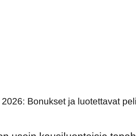
026: Bonukset ja luotettavat peli