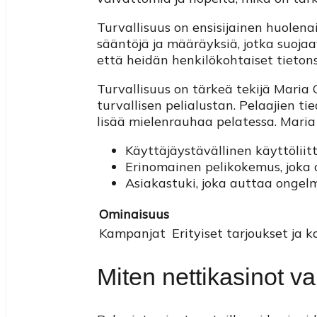
Turvallisuus on ensisijainen huolena
sääntöjä ja määräyksiä, jotka suojaav
että heidän henkilökohtaiset tieton
Turvallisuus on tärkeä tekijä Maria C
turvallisen pelialustan. Pelaajien ti
lisää mielenrauhaa pelatessa. Maria
Käyttäjäystävällinen käyttöliit
Erinomainen pelikokemus, joka on
Asiakastuki, joka auttaa ongelm
Ominaisuus
Kampanjat
Erityiset tarjoukset ja 
Miten nettikasinot v