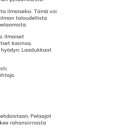
ta ilmaiseksi. Tämä voi
ä ilman taloudellista
pelaamista.
. Ilmaiset
tset kasinoa,
n hyödyn. Laadukkaat
sti.
ehtoja.
oehdoistaan. Pelaajat
kee rahansiirroista