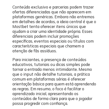
Conteúdo exclusivo e parcerias podem trazer
ofertas diferenciadas que não aparecem em
plataformas genéricas. Embora não entremos
em detalhes de acordos, a ideia central é que o
Mostbet tenta oferecer itens únicos que
ajudam a criar uma identidade própria. Esses
diferenciais podem incluir promoções
específicas, eventos especiais ou títulos com
características especiais que chamem a
atenção de fãs assíduos.
Para iniciantes, a presença de conteúdos
educativos, tutoriais ou dicas simples pode
tornar a entrada menos intimidante. Mesmo
que o input não detalhe tutoriais, a prática
comum em plataformas sérias é oferecer
orientação básica para quem está aprendendo
as regras. Em resumo, o foco é facilitar o
aprendizado inicial, apresentando os
conteúdos de forma clara para que o jogador
possa progredir com confiança.