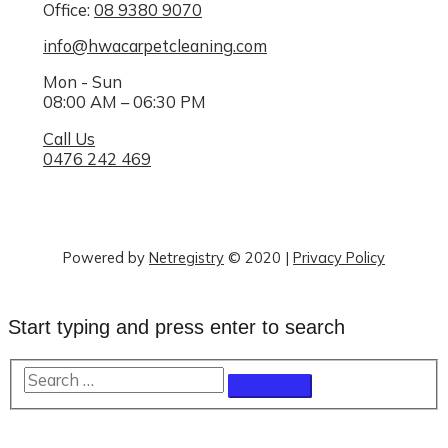
Office:
08 9380 9070
info@hwacarpetcleaning.com
Mon - Sun
08:00 AM – 06:30 PM
Call Us
0476 242 469
Powered by
Netregistry
© 2020
|
Privacy Policy
Start typing and press enter to search
Search
…
Scroll
to