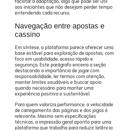
facilitar a adaptação, algo que pode ser útil
aos iniciantes que não desejam perder tempo
entendendo cada recurso.
Navegação entre apostas e
cassino
Em síntese, a plataforma parece oferecer uma
base estável para exploração de apostas, com
foco em usabilidade, acesso rápido e
segurança. Este parágrafo encerra a seção
destacando a importância de jogar com
responsabilidade, ler termos com atenção,
manter limites saudáveis e buscar apoio
quando necessário para manter uma
experiência positiva e sustentável.
Para quem valoriza performance, a velocidade
de carregamento das páginas e dos jogos é
relevante. Mesmo sem especificações
técnicas, a impressão geral aponta para uma
plataforma que trabalha para reduzir latência