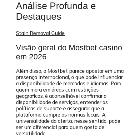
Análise Profunda e
Destaques
Stain Removal Guide
Visão geral do Mostbet casino
em 2026
Além disso, a Mostbet parece apostar em uma
presença internacional, o que pode influenciar
a disponibilidade de mercados e idiomas. Para
quem mora em áreas com restrições
geográficas, é aconselhável confirmar a
disponibilidade de serviços, entender as
políticas de suporte e assegurar que a
plataforma cumpre as normas locais. A
universalidade da oferta, nesse sentido, pode
ser um diferencial para quem gosta de
versatilidade.