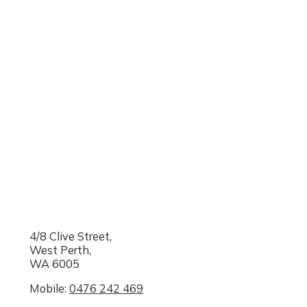
4/8 Clive Street,
West Perth,
WA 6005
Mobile:
0476 242 469