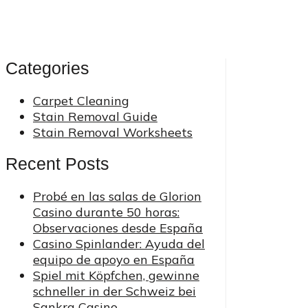
Categories
Carpet Cleaning
Stain Removal Guide
Stain Removal Worksheets
Recent Posts
Probé en las salas de Glorion
Casino durante 50 horas:
Observaciones desde España
Casino Spinlander: Ayuda del
equipo de apoyo en España
Spiel mit Köpfchen, gewinne
schneller in der Schweiz bei
Sankra Casino