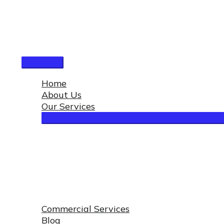
Skip
to
content
Main
Menu
Home
About Us
Our Services
Commercial Services
Blog