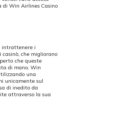
a di Win Airlines Casino
 intrattenere i
i casinò, che migliorano
operto che queste
tata di mano. Win
Utilizzando una
rmi unicamente sul
sa di inedito da
ite attraverso la sua