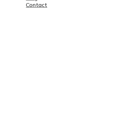
Contact