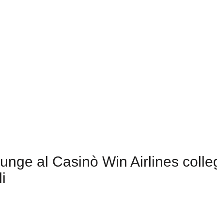
nge al Casinò Win Airlines colle
i