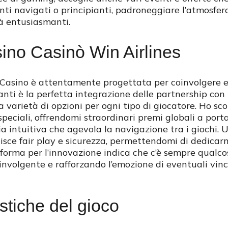
anti navigati o principianti, padroneggiare l’atmosfer
tà entusiasmanti.
ino Casinò Win Airlines
s Casino è attentamente progettata per coinvolgere e
vanti è la perfetta integrazione delle partnership con 
 varietà di opzioni per ogni tipo di giocatore. Ho sc
peciali, offrendomi straordinari premi globali a por
ia intuitiva che agevola la navigazione tra i giochi. 
isce fair play e sicurezza, permettendomi di dedica
forma per l’innovazione indica che c’è sempre qualco
involgente e rafforzando l’emozione di eventuali vinc
stiche del gioco