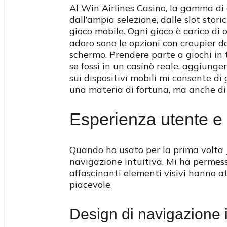
Al Win Airlines Casino, la gamma di
dall’ampia selezione, dalle slot stor
gioco mobile. Ogni gioco è carico di 
adoro sono le opzioni con croupier 
schermo. Prendere parte a giochi in 
se fossi in un casinò reale, aggiunge
sui dispositivi mobili mi consente d
una materia di fortuna, ma anche di 
Esperienza utente e 
Quando ho usato per la prima volta 
navigazione intuitiva. Mi ha permesso
affascinanti elementi visivi hanno a
piacevole.
Design di navigazione i