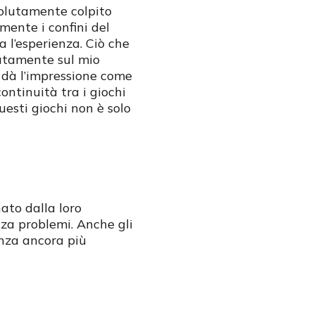
solutamente colpito
mente i confini del
a l’esperienza. Ciò che
iatamente sul mio
 dà l’impressione come
ontinuità tra i giochi
esti giochi non è solo
ato dalla loro
nza problemi. Anche gli
enza ancora più