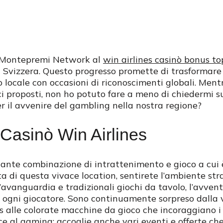
el Montepremi Network al
win airlines casinò bonus to
in Svizzera. Questo progresso promette di trasformare
ò locale con occasioni di riconoscimenti globali. Ment
ici proposti, non ho potuto fare a meno di chiedermi s
per il avvenire del gambling nella nostra regione?
 Casinò Win Airlines
ante combinazione di intrattenimento e gioco a cui è
a di questa vivace location, sentirete l’ambiente str
’avanguardia e tradizionali giochi da tavolo, l’avvent
 ogni giocatore. Sono continuamente sorpreso dalla va
 alle colorate macchine da gioco che incoraggiano i 
duce al gaming; accoglie anche vari eventi e offerte 