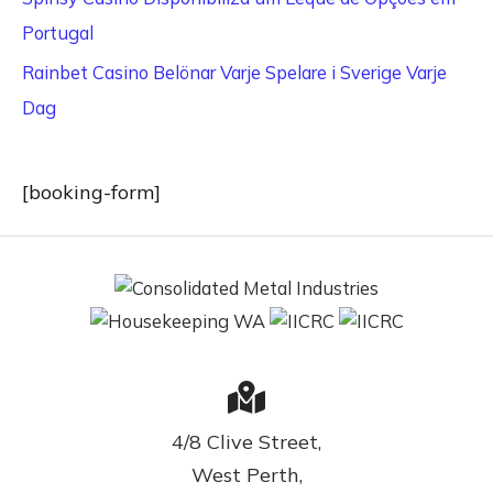
Portugal
Rainbet Casino Belönar Varje Spelare i Sverige Varje
Dag
[booking-form]
4/8 Clive Street,
West Perth,