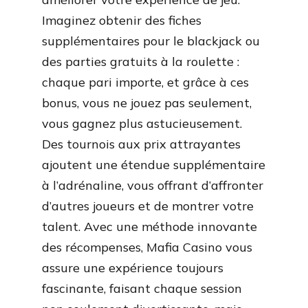
Imaginez obtenir des fiches
supplémentaires pour le blackjack ou
des parties gratuits à la roulette :
chaque pari importe, et grâce à ces
bonus, vous ne jouez pas seulement,
vous gagnez plus astucieusement.
Des tournois aux prix attrayantes
ajoutent une étendue supplémentaire
à l’adrénaline, vous offrant d’affronter
d’autres joueurs et de montrer votre
talent. Avec une méthode innovante
des récompenses, Mafia Casino vous
assure une expérience toujours
fascinante, faisant chaque session