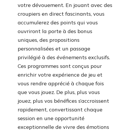
votre dévouement. En jouant avec des
croupiers en direct fascinants, vous
accumulerez des points qui vous
ouvriront la porte à des bonus
uniques, des propositions
personnalisées et un passage
privilégié à des événements exclusifs.
Ces programmes sont conçus pour
enrichir votre expérience de jeu et
vous rendre apprécié à chaque fois
que vous jouez. De plus, plus vous
jouez, plus vos bénéfices s’accroissent
rapidement, convertissant chaque
session en une opportunité
exceptionnelle de vivre des émotions