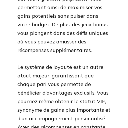
permettant ainsi de maximiser vos
gains potentiels sans puiser dans
votre budget. De plus, des jeux bonus
vous plongent dans des défis uniques
où vous pouvez amasser des
récompenses supplémentaires.
Le système de loyauté est un autre
atout majeur, garantissant que
chaque pari vous permette de
bénéficier d’avantages exclusifs. Vous
pourriez même obtenir le statut VIP,
synonyme de gains plus importants et
d’un accompagnement personnalisé.
Avec des récompenses en constante