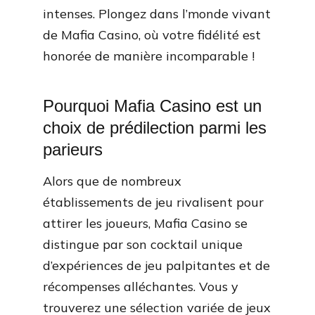
intenses. Plongez dans l’monde vivant
de Mafia Casino, où votre fidélité est
honorée de manière incomparable !
Pourquoi Mafia Casino est un
choix de prédilection parmi les
parieurs
Alors que de nombreux
établissements de jeu rivalisent pour
attirer les joueurs, Mafia Casino se
distingue par son cocktail unique
d’expériences de jeu palpitantes et de
récompenses alléchantes. Vous y
trouverez une sélection variée de jeux