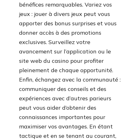
bénéfices remarquables. Variez vos
jeux : jouer à divers jeux peut vous
apporter des bonus surprises et vous
donner accès à des promotions
exclusives. Surveillez votre
avancement sur l’application ou le
site web du casino pour profiter
pleinement de chaque opportunité.
Enfin, échangez avec la communauté :
communiquer des conseils et des
expériences avec d’autres parieurs
peut vous aider d’obtenir des
connaissances importantes pour
maximiser vos avantages. En étant
tactique et en se tenant au courant,