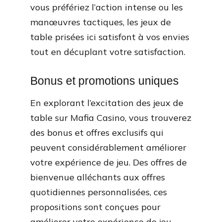
vous préfériez l’action intense ou les
manœuvres tactiques, les jeux de
table prisées ici satisfont à vos envies
tout en décuplant votre satisfaction.
Bonus et promotions uniques
En explorant l’excitation des jeux de
table sur Mafia Casino, vous trouverez
des bonus et offres exclusifs qui
peuvent considérablement améliorer
votre expérience de jeu. Des offres de
bienvenue alléchants aux offres
quotidiennes personnalisées, ces
propositions sont conçues pour
améliorer votre expérience de jeu.