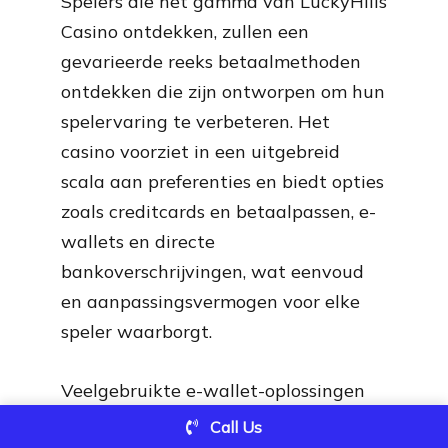
Spelers die het gamma van LuckyHills
Casino ontdekken, zullen een
gevarieerde reeks betaalmethoden
ontdekken die zijn ontworpen om hun
spelervaring te verbeteren. Het
casino voorziet in een uitgebreid
scala aan preferenties en biedt opties
zoals creditcards en betaalpassen, e-
wallets en directe
bankoverschrijvingen, wat eenvoud
en aanpassingsvermogen voor elke
speler waarborgt.
Veelgebruikte e-wallet-oplossingen
zoals PayPal, Skrill en Neteller
Call Us