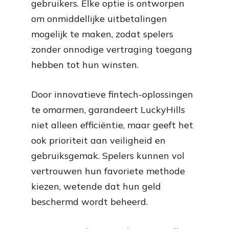
gebruikers. Elke optie is ontworpen
om onmiddellijke uitbetalingen
mogelijk te maken, zodat spelers
zonder onnodige vertraging toegang
hebben tot hun winsten.
Door innovatieve fintech-oplossingen
te omarmen, garandeert LuckyHills
niet alleen efficiëntie, maar geeft het
ook prioriteit aan veiligheid en
gebruiksgemak. Spelers kunnen vol
vertrouwen hun favoriete methode
kiezen, wetende dat hun geld
beschermd wordt beheerd.