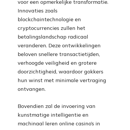
voor een opmerkelijke transformatie.
Innovaties zoals
blockchaintechnologie en
cryptocurrencies zullen het
betalingslandschap radicaal
veranderen. Deze ontwikkelingen
beloven snellere transactietijden,
verhoogde veiligheid en grotere
doorzichtigheid, waardoor gokkers
hun winst met minimale vertraging
ontvangen.
Bovendien zal de invoering van
kunstmatige intelligentie en
machinaal leren online casino’s in