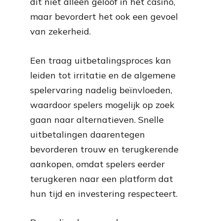
dit niet alleen geloof in het casino,
maar bevordert het ook een gevoel
van zekerheid.
Een traag uitbetalingsproces kan
leiden tot irritatie en de algemene
spelervaring nadelig beïnvloeden,
waardoor spelers mogelijk op zoek
gaan naar alternatieven. Snelle
uitbetalingen daarentegen
bevorderen trouw en terugkerende
aankopen, omdat spelers eerder
terugkeren naar een platform dat
hun tijd en investering respecteert.