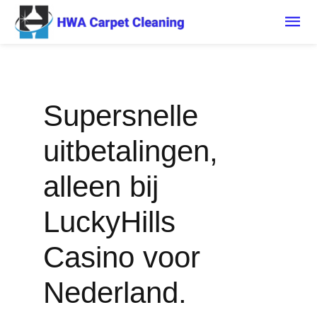
Mai
Me
Supersnelle
uitbetalingen,
alleen bij
LuckyHills
Casino voor
Nederland.