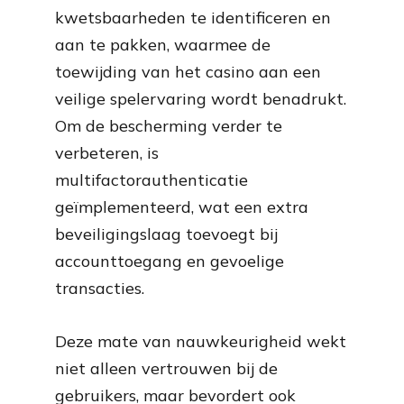
kwetsbaarheden te identificeren en
aan te pakken, waarmee de
toewijding van het casino aan een
veilige spelervaring wordt benadrukt.
Om de bescherming verder te
verbeteren, is
multifactorauthenticatie
geïmplementeerd, wat een extra
beveiligingslaag toevoegt bij
accounttoegang en gevoelige
transacties.
Deze mate van nauwkeurigheid wekt
niet alleen vertrouwen bij de
gebruikers, maar bevordert ook