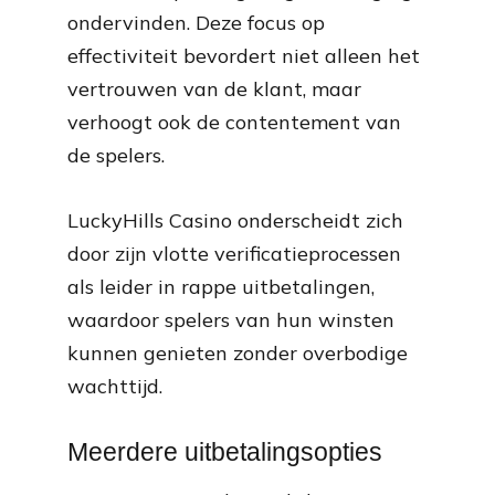
ondervinden. Deze focus op
effectiviteit bevordert niet alleen het
vertrouwen van de klant, maar
verhoogt ook de contentement van
de spelers.
LuckyHills Casino onderscheidt zich
door zijn vlotte verificatieprocessen
als leider in rappe uitbetalingen,
waardoor spelers van hun winsten
kunnen genieten zonder overbodige
wachttijd.
Meerdere uitbetalingsopties