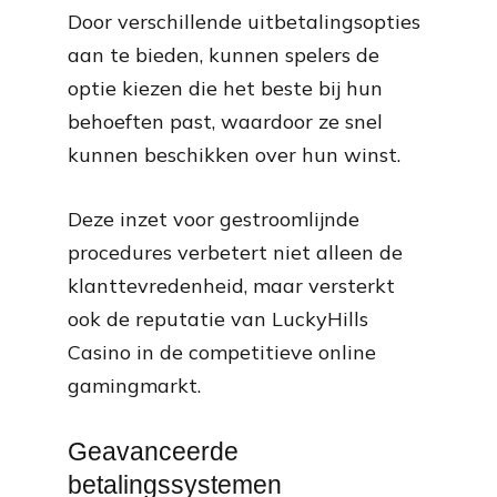
Door verschillende uitbetalingsopties
aan te bieden, kunnen spelers de
optie kiezen die het beste bij hun
behoeften past, waardoor ze snel
kunnen beschikken over hun winst.
Deze inzet voor gestroomlijnde
procedures verbetert niet alleen de
klanttevredenheid, maar versterkt
ook de reputatie van LuckyHills
Casino in de competitieve online
gamingmarkt.
Geavanceerde
betalingssystemen