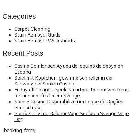
Categories
Carpet Cleaning
Stain Removal Guide
Stain Removal Worksheets
Recent Posts
Casino Spinlander: Ayuda del equipo de apoyo en
España
Spiel mit Köpfchen, gewinne schneller in der
Schweiz bei Sankra Casino
Fridayroll Casino – Spela smartare, ta hem vinsterna
fortare och få ut mer i Sverige
Spinsy Casino Disponibiliza um Leque de Opções
em Portugal
Rainbet Casino Belönar Varje Spelare i Sverige Varje
Dag
[booking-form]