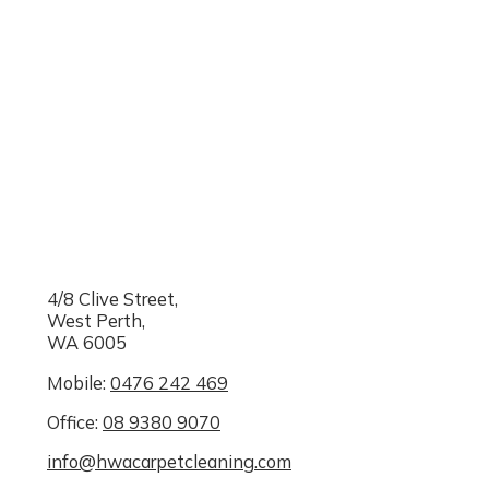
4/8 Clive Street,
West Perth,
WA 6005
Mobile:
0476 242 469
Office:
08 9380 9070
info@hwacarpetcleaning.com