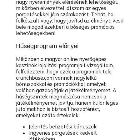
nagy nyeremények elérésének lehetőségét,
miközben élvezettel játszom az egyes
pörgetésekkel járó szórakozást. Tehát, ha
felkészült vagy, hogy javítsd az élményt, vesd
bele magad ezekben a bőséges promóciós
lehetőségekben!
Hűségprogram előnyei
Miközben a magyar online nyerőgépes
kaszinók lojalitási programjait vizsgáltam,
felfedeztem, hogy ezek a programok tele
crunchbase.com
vannak nagylelkű
bónuszokkal és promóciókkal, amelyek
valóban gazdagítják a játékélményemet. A
hűségszintek megmászása nemcsak a
játékélményemet javítja, hanem különleges
jutalmakhoz is biztosít hozzáférést,
amelyeket azóta értékelek.
Jelentős befizetési bónuszok
Ingyenes pörgetések kedvelt
játékokban