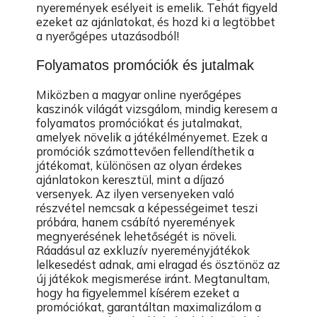
nyeremények esélyeit is emelik. Tehát figyeld
ezeket az ajánlatokat, és hozd ki a legtöbbet
a nyerőgépes utazásodból!
Folyamatos promóciók és jutalmak
Miközben a magyar online nyerőgépes
kaszinók világát vizsgálom, mindig keresem a
folyamatos promóciókat és jutalmakat,
amelyek növelik a játékélményemet. Ezek a
promóciók számottevően fellendíthetik a
játékomat, különösen az olyan érdekes
ajánlatokon keresztül, mint a díjazó
versenyek. Az ilyen versenyeken való
részvétel nemcsak a képességeimet teszi
próbára, hanem csábító nyeremények
megnyerésének lehetőségét is növeli.
Ráadásul az exkluzív nyereményjátékok
lelkesedést adnak, ami elragad és ösztönöz az
új játékok megismerése iránt. Megtanultam,
hogy ha figyelemmel kísérem ezeket a
promóciókat, garantáltan maximalizálom a