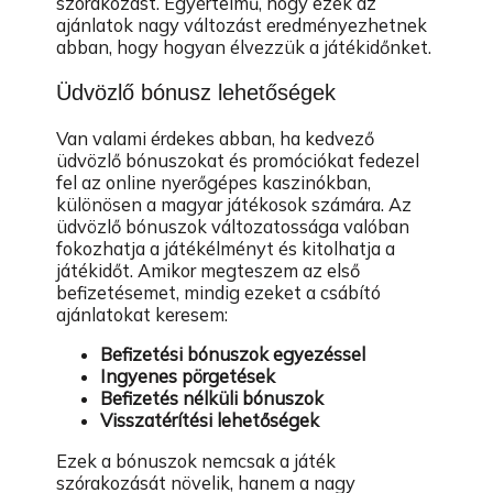
szórakozást. Egyértelmű, hogy ezek az
ajánlatok nagy változást eredményezhetnek
abban, hogy hogyan élvezzük a játékidőnket.
Üdvözlő bónusz lehetőségek
Van valami érdekes abban, ha kedvező
üdvözlő bónuszokat és promóciókat fedezel
fel az online nyerőgépes kaszinókban,
különösen a magyar játékosok számára. Az
üdvözlő bónuszok változatossága valóban
fokozhatja a játékélményt és kitolhatja a
játékidőt. Amikor megteszem az első
befizetésemet, mindig ezeket a csábító
ajánlatokat keresem:
Befizetési bónuszok egyezéssel
Ingyenes pörgetések
Befizetés nélküli bónuszok
Visszatérítési lehetőségek
Ezek a bónuszok nemcsak a játék
szórakozását növelik, hanem a nagy