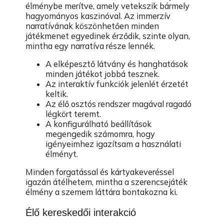
élménybe merítve, amely vetekszik bármely
hagyományos kaszinóval. Az immerzív
narratívának köszönhetően minden
játékmenet egyedinek érződik, szinte olyan,
mintha egy narratíva része lennék.
A elképesztő látvány és hanghatások
minden játékot jobbá tesznek.
Az interaktív funkciók jelenlét érzetét
keltik.
Az élő osztós rendszer magával ragadó
légkört teremt.
A konfigurálható beállítások
megengedik számomra, hogy
igényeimhez igazítsam a használati
élményt.
Minden forgatással és kártyakeveréssel
igazán átélhetem, mintha a szerencsejáték
élmény a szemem láttára bontakozna ki.
Élő kereskedői interakció