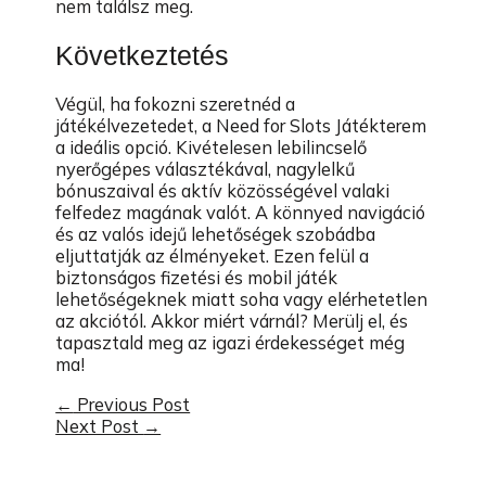
nem találsz meg.
Következtetés
Végül, ha fokozni szeretnéd a
játékélvezetedet, a Need for Slots Játékterem
a ideális opció. Kivételesen lebilincselő
nyerőgépes választékával, nagylelkű
bónuszaival és aktív közösségével valaki
felfedez magának valót. A könnyed navigáció
és az valós idejű lehetőségek szobádba
eljuttatják az élményeket. Ezen felül a
biztonságos fizetési és mobil játék
lehetőségeknek miatt soha vagy elérhetetlen
az akciótól. Akkor miért várnál? Merülj el, és
tapasztald meg az igazi érdekességet még
ma!
Post
←
Previous Post
Next Post
→
navigation