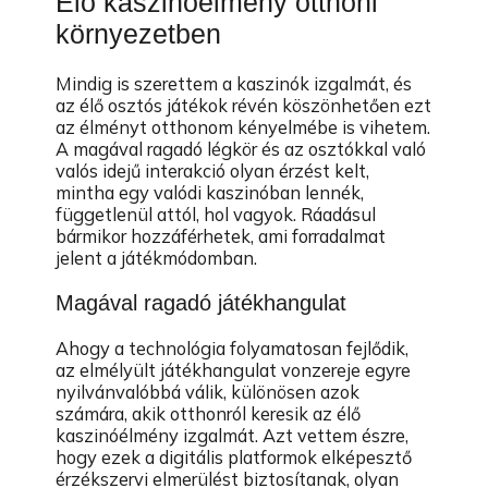
Élő kaszinóélmény otthoni
környezetben
Mindig is szerettem a kaszinók izgalmát, és
az élő osztós játékok révén köszönhetően ezt
az élményt otthonom kényelmébe is vihetem.
A magával ragadó légkör és az osztókkal való
valós idejű interakció olyan érzést kelt,
mintha egy valódi kaszinóban lennék,
függetlenül attól, hol vagyok. Ráadásul
bármikor hozzáférhetek, ami forradalmat
jelent a játékmódomban.
Magával ragadó játékhangulat
Ahogy a technológia folyamatosan fejlődik,
az elmélyült játékhangulat vonzereje egyre
nyilvánvalóbbá válik, különösen azok
számára, akik otthonról keresik az élő
kaszinóélmény izgalmát. Azt vettem észre,
hogy ezek a digitális platformok elképesztő
érzékszervi elmerülést biztosítanak, olyan