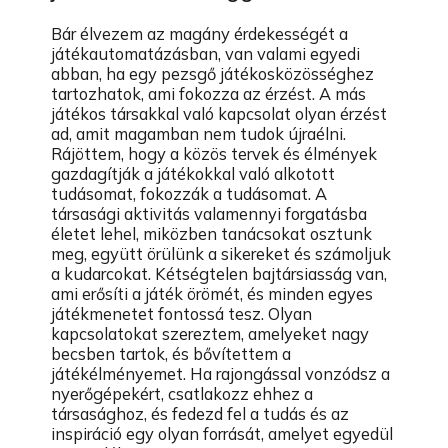
Bár élvezem az magány érdekességét a
játékautomatázásban, van valami egyedi
abban, ha egy pezsgő játékosközösséghez
tartozhatok, ami fokozza az érzést. A más
játékos társakkal való kapcsolat olyan érzést
ad, amit magamban nem tudok újraélni.
Rájöttem, hogy a közös tervek és élmények
gazdagítják a játékokkal való alkotott
tudásomat, fokozzák a tudásomat. A
társasági aktivitás valamennyi forgatásba
életet lehel, miközben tanácsokat osztunk
meg, együtt örülünk a sikereket és számoljuk
a kudarcokat. Kétségtelen bajtársiasság van,
ami erősíti a játék örömét, és minden egyes
játékmenetet fontossá tesz. Olyan
kapcsolatokat szereztem, amelyeket nagy
becsben tartok, és bővítettem a
játékélményemet. Ha rajongással vonzódsz a
nyerőgépekért, csatlakozz ehhez a
társasághoz, és fedezd fel a tudás és az
inspiráció egy olyan forrását, amelyet egyedül