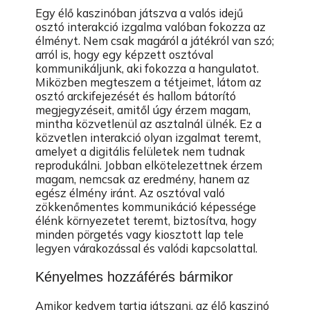
Egy élő kaszinóban játszva a valós idejű
osztó interakció izgalma valóban fokozza az
élményt. Nem csak magáról a játékról van szó;
arról is, hogy egy képzett osztóval
kommunikáljunk, aki fokozza a hangulatot.
Miközben megteszem a tétjeimet, látom az
osztó arckifejezését és hallom bátorító
megjegyzéseit, amitől úgy érzem magam,
mintha közvetlenül az asztalnál ülnék. Ez a
közvetlen interakció olyan izgalmat teremt,
amelyet a digitális felületek nem tudnak
reprodukálni. Jobban elkötelezettnek érzem
magam, nemcsak az eredmény, hanem az
egész élmény iránt. Az osztóval való
zökkenőmentes kommunikáció képessége
élénk környezetet teremt, biztosítva, hogy
minden pörgetés vagy kiosztott lap tele
legyen várakozással és valódi kapcsolattal.
Kényelmes hozzáférés bármikor
Amikor kedvem tartja játszani, az élő kaszinó