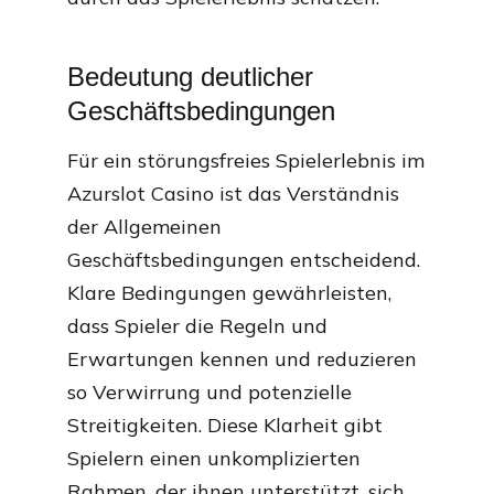
Bedeutung deutlicher
Geschäftsbedingungen
Für ein störungsfreies Spielerlebnis im
Azurslot Casino ist das Verständnis
der Allgemeinen
Geschäftsbedingungen entscheidend.
Klare Bedingungen gewährleisten,
dass Spieler die Regeln und
Erwartungen kennen und reduzieren
so Verwirrung und potenzielle
Streitigkeiten. Diese Klarheit gibt
Spielern einen unkomplizierten
Rahmen, der ihnen unterstützt, sich