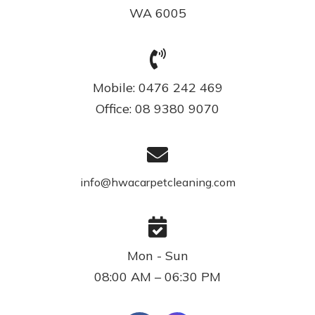
WA 6005
Mobile:
0476 242 469
Office:
08 9380 9070
info@hwacarpetcleaning.com
Mon - Sun
08:00 AM – 06:30 PM