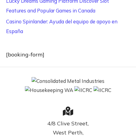
Lucky Dreams Gaming Platform Discover Slot
Features and Popular Games in Canada
Casino Spinlander: Ayuda del equipo de apoyo en
España
[booking-form]
4/8 Clive Street,
West Perth,