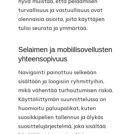
hyvä muistaa, että pelaamisen
turvallisuus ja vastuullisuus ovat
olennaisia asioita, joita käyttäjien
tulisi seurata ja ymmärtää.
Selaimen ja mobiilisovellusten
yhteensopivuus
Navigointi painottuu selkeään
sisältöön ja loogisiin ryhmittyihin,
mikä vähentää turhautumisen riskiä.
Käyttöliittymän suunnittelussa on
huomioitu paluupalikat, kuten
suosikkipelien tallennus ja älykäs
suosittelujärjestelmä, joka sisältää