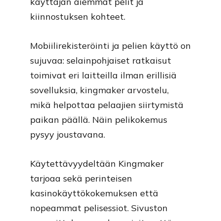
käyttäjän aiemmat pelit ja
kiinnostuksen kohteet.
Mobiilirekisteröinti ja pelien käyttö on
sujuvaa: selainpohjaiset ratkaisut
toimivat eri laitteilla ilman erillisiä
sovelluksia,
kingmaker arvostelu
,
mikä helpottaa pelaajien siirtymistä
paikan päällä. Näin pelikokemus
pysyy joustavana.
Käytettävyydeltään Kingmaker
tarjoaa sekä perinteisen
kasinokäyttökokemuksen että
nopeammat pelisessiot. Sivuston