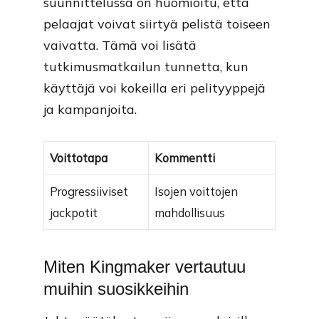
suunnittelussa on huomioitu, että
pelaajat voivat siirtyä pelistä toiseen
vaivatta. Tämä voi lisätä
tutkimusmatkailun tunnetta, kun
käyttäjä voi kokeilla eri pelityyppejä
ja kampanjoita.
Voittotapa
Kommentti
Progressiiviset
Isojen voittojen
jackpotit
mahdollisuus
Miten Kingmaker vertautuu
muihin suosikkeihin