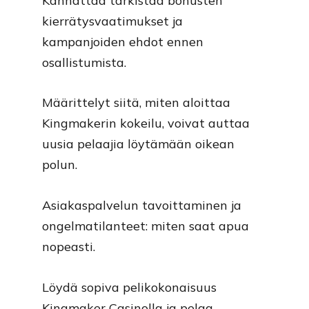
Kannattaa tarkistaa bonusten
kierrätysvaatimukset ja
kampanjoiden ehdot ennen
osallistumista.
Määrittelyt siitä, miten aloittaa
Kingmakerin kokeilu, voivat auttaa
uusia pelaajia löytämään oikean
polun.
Asiakaspalvelun tavoittaminen ja
ongelmatilanteet: miten saat apua
nopeasti.
Löydä sopiva pelikokonaisuus
Kingmaker Casinolla ja pelaa