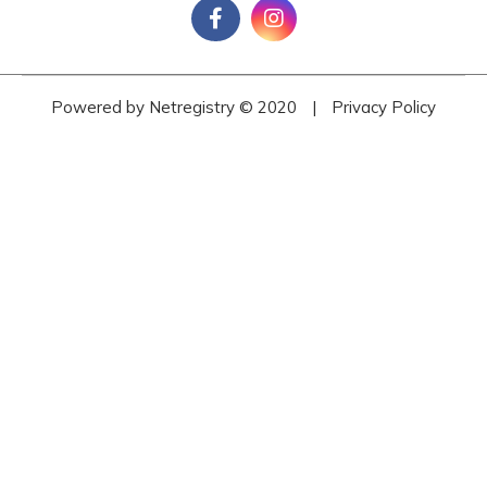
Powered by
Netregistry
© 2020
|
Privacy Policy