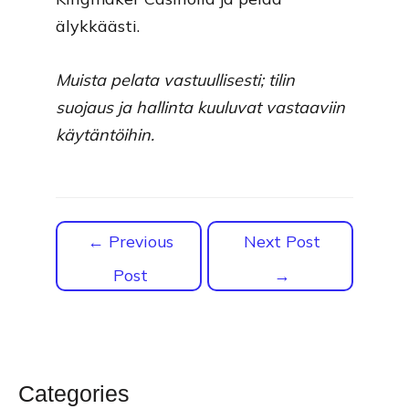
älykkäästi.
Muista pelata vastuullisesti; tilin
suojaus ja hallinta kuuluvat vastaaviin
käytäntöihin.
Post
←
Previous
Next Post
navigation
Post
→
Categories