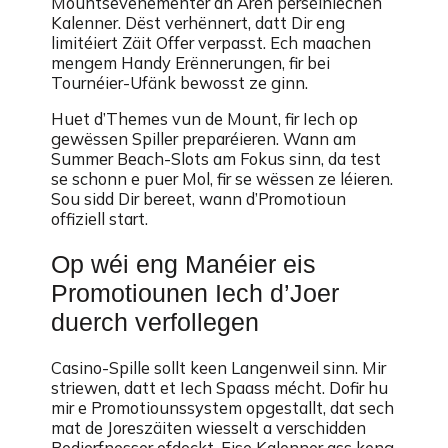
Mountsevenementer an Ären perséinlechen
Kalenner. Dëst verhënnert, datt Dir eng
limitéiert Zäit Offer verpasst. Ech maachen
mengem Handy Erënnerungen, fir bei
Tournéier-Ufänk bewosst ze ginn.
Huet d’Themes vun de Mount, fir Iech op
gewëssen Spiller preparéieren. Wann am
Summer Beach-Slots am Fokus sinn, da test
se schonn e puer Mol, fir se wëssen ze léieren.
Sou sidd Dir bereet, wann d’Promotioun
offiziell start.
Op wéi eng Manéier eis
Promotiounen Iech d’Joer
duerch verfollegen
Casino-Spille sollt keen Langenweil sinn. Mir
striewen, datt et Iech Spaass mécht. Dofir hu
mir e Promotiounssystem opgestallt, dat sech
mat de Joreszäiten wiesselt a verschidden
Bedierfnesser ofdeckt. Eise Kalenner ass keng