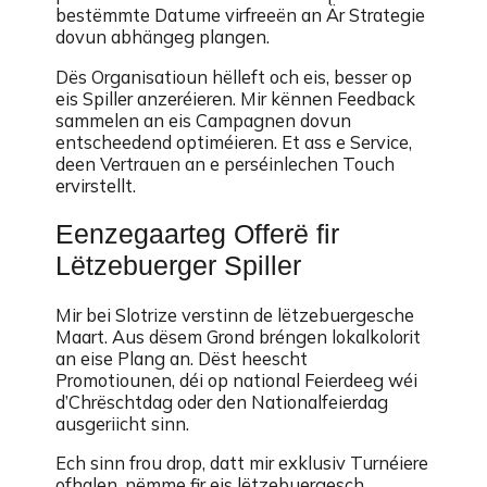
bestëmmte Datume virfreeën an Är Strategie
dovun abhängeg plangen.
Dës Organisatioun hëlleft och eis, besser op
eis Spiller anzeréieren. Mir kënnen Feedback
sammelen an eis Campagnen dovun
entscheedend optiméieren. Et ass e Service,
deen Vertrauen an e perséinlechen Touch
ervirstellt.
Eenzegaarteg Offerë fir
Lëtzebuerger Spiller
Mir bei Slotrize verstinn de lëtzebuergesche
Maart. Aus dësem Grond bréngen lokalkolorit
an eise Plang an. Dëst heescht
Promotiounen, déi op national Feierdeeg wéi
d’Chrëschtdag oder den Nationalfeierdag
ausgeriicht sinn.
Ech sinn frou drop, datt mir exklusiv Turnéiere
ofhalen, nëmme fir eis lëtzebuergesch