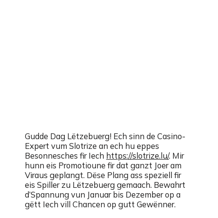
Gudde Dag Lëtzebuerg! Ech sinn de Casino-
Expert vum Slotrize an ech hu eppes
Besonnesches fir Iech
https://slotrize.lu/
. Mir
hunn eis Promotioune fir dat ganzt Joer am
Viraus geplangt. Dëse Plang ass speziell fir
eis Spiller zu Lëtzebuerg gemaach. Bewahrt
d’Spannung vun Januar bis Dezember op a
gëtt Iech vill Chancen op gutt Gewënner.