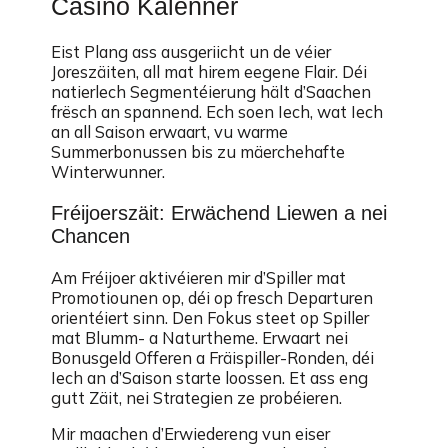
Casino Kalenner
Eist Plang ass ausgeriicht un de véier
Joreszäiten, all mat hirem eegene Flair. Déi
natierlech Segmentéierung hält d’Saachen
frësch an spannend. Ech soen Iech, wat Iech
an all Saison erwaart, vu warme
Summerbonussen bis zu mäerchehafte
Winterwunner.
Fréijoerszäit: Erwächend Liewen a nei
Chancen
Am Fréijoer aktivéieren mir d’Spiller mat
Promotiounen op, déi op fresch Departuren
orientéiert sinn. Den Fokus steet op Spiller
mat Blumm- a Naturtheme. Erwaart nei
Bonusgeld Offeren a Fräispiller-Ronden, déi
Iech an d’Saison starte loossen. Et ass eng
gutt Zäit, nei Strategien ze probéieren.
Mir maachen d’Erwiedereng vun eiser