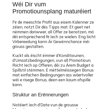
Wéi Dir vum
Promotiounsplang maturéiert
Fir de meeschte Profit aus eisem Kalenner ze
zéien, notzt Dir dës Tipps mat. Et geet net
nëmmen doriwwer, all Offer ze benotzen, mä
déi entspriechend fir Iech ze wielen. Eng liicht
Virbereedung kann Är Gewënnchance méi
grouss gestalten.
Kuckt als éischt ëmmer d’Konditiounen,
d’Umsatzbedingungen, vun all Promotioun.
Riicht Iech op Offeren, déi zu Ärem Budget a
Spillstil stëmmen. E mëttelméissegen Bonus
mat einfachen Bedingungen ass wäertvoller
wéi e risege Bonus, deen een kaum ofspille
kann.
Struktur an Erënnerungen
Notéiert Iech d’Data vun de grousse