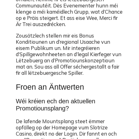
Communautéit. Dës Evenementer hunn méi
klenge a méi kaméidlech Grupp, wat d’Chance
op e Präis steigert. Et ass eise Wee, Merci fir
Är Trei auszedrécken.
Zousätzlech stellen mir eis Bonus
Konditiounen un d’regional Usaache vun
eisem Publikum un. Mir integréieren
d’Spillgewohnheeten an d’legal Kierfeger vun
Lëtzebuerg an d’Promotiounskonzeptioun
mat an. Sou ass all Offer séchergestallt a fair
fir all lëtzebuergesche Spiller.
Froen an Äntwerten
Wéi kréien ech den aktuellen
Promotiounsplang?
De lafende Mountsplang steet ëmmer
opfälleg op der Homepage vum Slotrize
Casino, direkt no der Login. Dir fannt en och