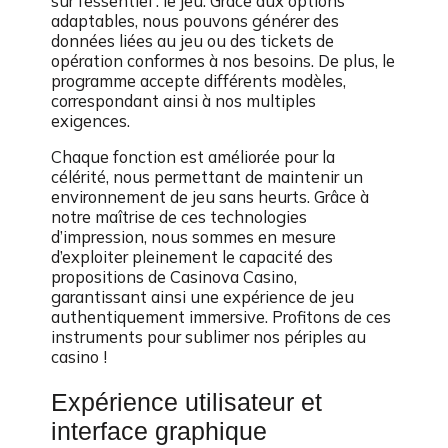
sur l’essentiel : le jeu. Grâce aux options
adaptables, nous pouvons générer des
données liées au jeu ou des tickets de
opération conformes à nos besoins. De plus, le
programme accepte différents modèles,
correspondant ainsi à nos multiples
exigences.
Chaque fonction est améliorée pour la
célérité, nous permettant de maintenir un
environnement de jeu sans heurts. Grâce à
notre maîtrise de ces technologies
d’impression, nous sommes en mesure
d’exploiter pleinement le capacité des
propositions de Casinova Casino,
garantissant ainsi une expérience de jeu
authentiquement immersive. Profitons de ces
instruments pour sublimer nos périples au
casino !
Expérience utilisateur et
interface graphique