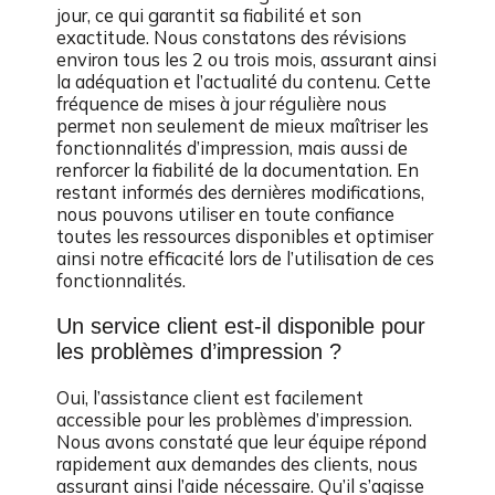
jour, ce qui garantit sa fiabilité et son
exactitude. Nous constatons des révisions
environ tous les 2 ou trois mois, assurant ainsi
la adéquation et l’actualité du contenu. Cette
fréquence de mises à jour régulière nous
permet non seulement de mieux maîtriser les
fonctionnalités d’impression, mais aussi de
renforcer la fiabilité de la documentation. En
restant informés des dernières modifications,
nous pouvons utiliser en toute confiance
toutes les ressources disponibles et optimiser
ainsi notre efficacité lors de l’utilisation de ces
fonctionnalités.
Un service client est-il disponible pour
les problèmes d’impression ?
Oui, l’assistance client est facilement
accessible pour les problèmes d’impression.
Nous avons constaté que leur équipe répond
rapidement aux demandes des clients, nous
assurant ainsi l’aide nécessaire. Qu’il s’agisse