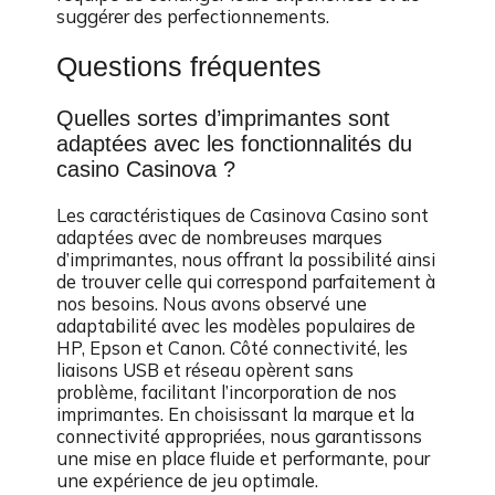
suggérer des perfectionnements.
Questions fréquentes
Quelles sortes d’imprimantes sont
adaptées avec les fonctionnalités du
casino Casinova ?
Les caractéristiques de Casinova Casino sont
adaptées avec de nombreuses marques
d’imprimantes, nous offrant la possibilité ainsi
de trouver celle qui correspond parfaitement à
nos besoins. Nous avons observé une
adaptabilité avec les modèles populaires de
HP, Epson et Canon. Côté connectivité, les
liaisons USB et réseau opèrent sans
problème, facilitant l’incorporation de nos
imprimantes. En choisissant la marque et la
connectivité appropriées, nous garantissons
une mise en place fluide et performante, pour
une expérience de jeu optimale.