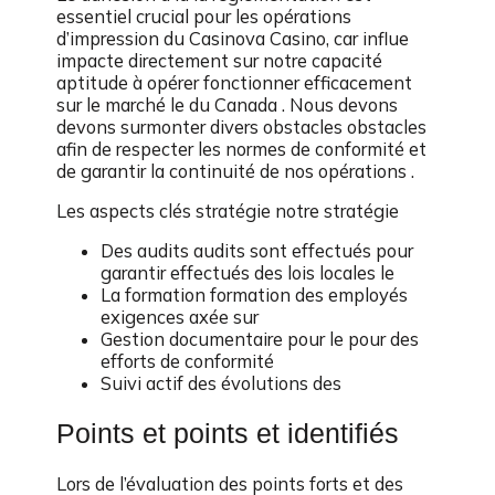
essentiel crucial pour les opérations
d’impression du Casinova Casino, car influe
impacte directement sur notre capacité
aptitude à opérer fonctionner efficacement
sur le marché le du Canada . Nous devons
devons surmonter divers obstacles obstacles
afin de respecter les normes de conformité et
de garantir la continuité de nos opérations .
Les aspects clés stratégie notre stratégie
Des audits audits sont effectués pour
garantir effectués des lois locales le
La formation formation des employés
exigences axée sur
Gestion documentaire pour le pour des
efforts de conformité
Suivi actif des évolutions des
Points et points et identifiés
Lors de l’évaluation des points forts et des