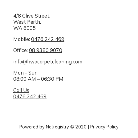
4/8 Clive Street,
West Perth,
WA 6005
Mobile:
0476 242 469
Office:
08 9380 9070
info@hwacarpetcleaning.com
Mon - Sun
08:00 AM – 06:30 PM
Call Us
0476 242 469
Powered by
Netregistry
© 2020
|
Privacy Policy