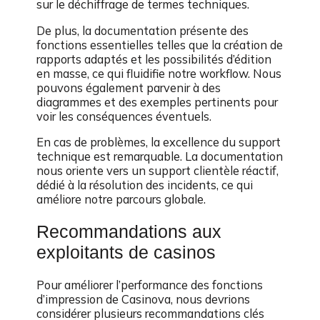
sur le déchiffrage de termes techniques.
De plus, la documentation présente des
fonctions essentielles telles que la création de
rapports adaptés et les possibilités d’édition
en masse, ce qui fluidifie notre workflow. Nous
pouvons également parvenir à des
diagrammes et des exemples pertinents pour
voir les conséquences éventuels.
En cas de problèmes, la excellence du support
technique est remarquable. La documentation
nous oriente vers un support clientèle réactif,
dédié à la résolution des incidents, ce qui
améliore notre parcours globale.
Recommandations aux
exploitants de casinos
Pour améliorer l’performance des fonctions
d’impression de Casinova, nous devrions
considérer plusieurs recommandations clés