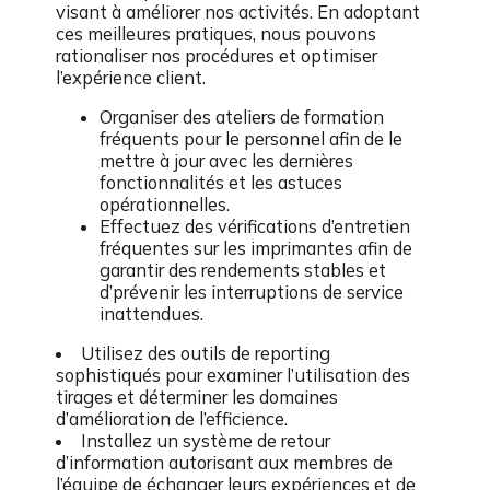
visant à améliorer nos activités. En adoptant
ces meilleures pratiques, nous pouvons
rationaliser nos procédures et optimiser
l’expérience client.
Organiser des ateliers de formation
fréquents pour le personnel afin de le
mettre à jour avec les dernières
fonctionnalités et les astuces
opérationnelles.
Effectuez des vérifications d’entretien
fréquentes sur les imprimantes afin de
garantir des rendements stables et
d’prévenir les interruptions de service
inattendues.
Utilisez des outils de reporting
sophistiqués pour examiner l’utilisation des
tirages et déterminer les domaines
d’amélioration de l’efficience.
Installez un système de retour
d’information autorisant aux membres de
l’équipe de échanger leurs expériences et de