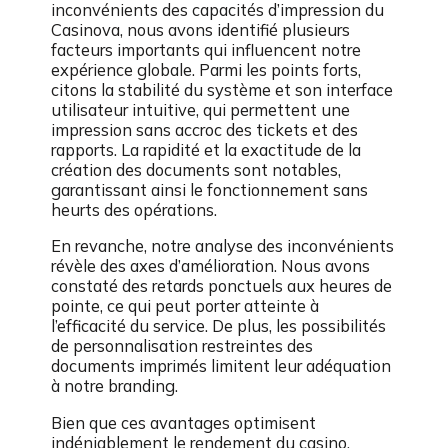
inconvénients des capacités d’impression du
Casinova, nous avons identifié plusieurs
facteurs importants qui influencent notre
expérience globale. Parmi les points forts,
citons la stabilité du système et son interface
utilisateur intuitive, qui permettent une
impression sans accroc des tickets et des
rapports. La rapidité et la exactitude de la
création des documents sont notables,
garantissant ainsi le fonctionnement sans
heurts des opérations.
En revanche, notre analyse des inconvénients
révèle des axes d’amélioration. Nous avons
constaté des retards ponctuels aux heures de
pointe, ce qui peut porter atteinte à
l’efficacité du service. De plus, les possibilités
de personnalisation restreintes des
documents imprimés limitent leur adéquation
à notre branding.
Bien que ces avantages optimisent
indéniablement le rendement du casino,