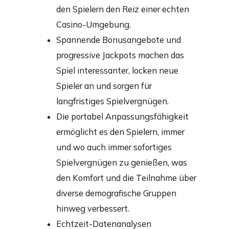
den Spielern den Reiz einer echten
Casino-Umgebung.
Spannende Bonusangebote und
progressive Jackpots machen das
Spiel interessanter, locken neue
Spieler an und sorgen für
langfristiges Spielvergnügen.
Die portabel Anpassungsfähigkeit
ermöglicht es den Spielern, immer
und wo auch immer sofortiges
Spielvergnügen zu genießen, was
den Komfort und die Teilnahme über
diverse demografische Gruppen
hinweg verbessert.
Echtzeit-Datenanalysen