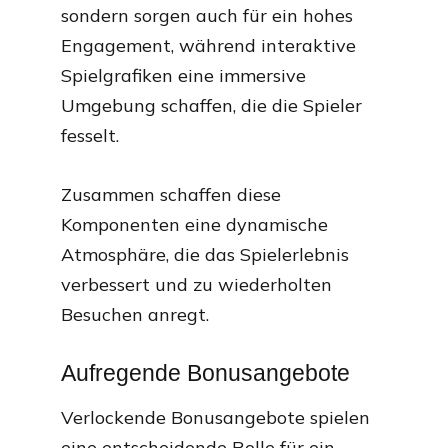
sondern sorgen auch für ein hohes
Engagement, während interaktive
Spielgrafiken eine immersive
Umgebung schaffen, die die Spieler
fesselt.
Zusammen schaffen diese
Komponenten eine dynamische
Atmosphäre, die das Spielerlebnis
verbessert und zu wiederholten
Besuchen anregt.
Aufregende Bonusangebote
Verlockende Bonusangebote spielen
eine entscheidende Rolle für ein