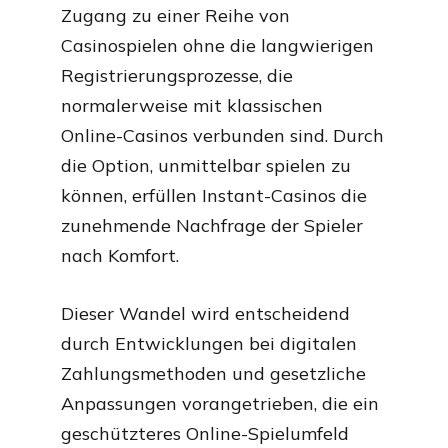
Zugang zu einer Reihe von
Casinospielen ohne die langwierigen
Registrierungsprozesse, die
normalerweise mit klassischen
Online-Casinos verbunden sind. Durch
die Option, unmittelbar spielen zu
können, erfüllen Instant-Casinos die
zunehmende Nachfrage der Spieler
nach Komfort.
Dieser Wandel wird entscheidend
durch Entwicklungen bei digitalen
Zahlungsmethoden und gesetzliche
Anpassungen vorangetrieben, die ein
geschützteres Online-Spielumfeld