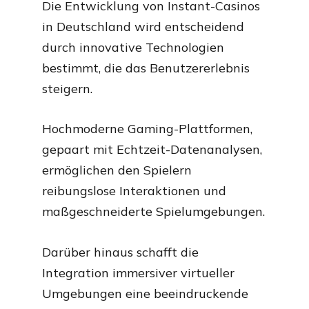
Die Entwicklung von Instant-Casinos
in Deutschland wird entscheidend
durch innovative Technologien
bestimmt, die das Benutzererlebnis
steigern.
Hochmoderne Gaming-Plattformen,
gepaart mit Echtzeit-Datenanalysen,
ermöglichen den Spielern
reibungslose Interaktionen und
maßgeschneiderte Spielumgebungen.
Darüber hinaus schafft die
Integration immersiver virtueller
Umgebungen eine beeindruckende