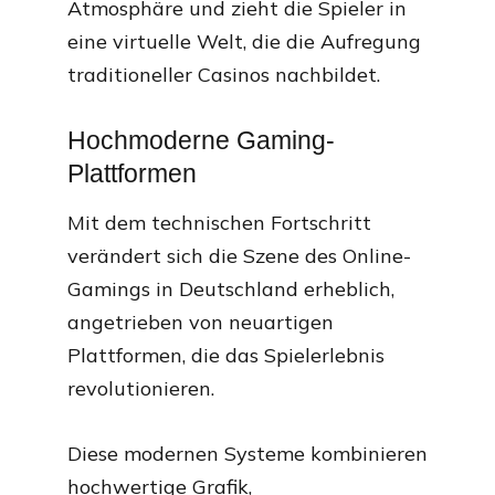
Atmosphäre und zieht die Spieler in
eine virtuelle Welt, die die Aufregung
traditioneller Casinos nachbildet.
Hochmoderne Gaming-
Plattformen
Mit dem technischen Fortschritt
verändert sich die Szene des Online-
Gamings in Deutschland erheblich,
angetrieben von neuartigen
Plattformen, die das Spielerlebnis
revolutionieren.
Diese modernen Systeme kombinieren
hochwertige Grafik,