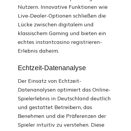
Nutzern. Innovative Funktionen wie
Live-Dealer-Optionen schließen die
Lücke zwischen digitalem und
klassischem Gaming und bieten ein
echtes
instantcasino registrieren
-
Erlebnis daheim.
Echtzeit-Datenanalyse
Der Einsatz von Echtzeit-
Datenanalysen optimiert das Online-
Spielerlebnis in Deutschland deutlich
und gestattet Betreibern, das
Benehmen und die Präferenzen der
Spieler intuitiv zu verstehen. Diese