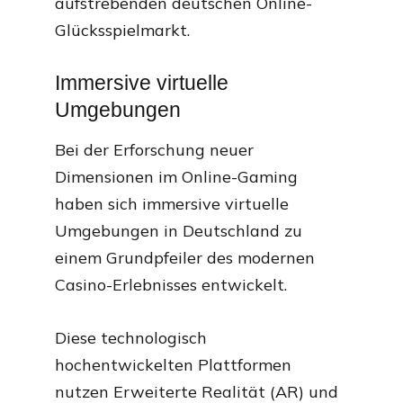
aufstrebenden deutschen Online-
Glücksspielmarkt.
Immersive virtuelle
Umgebungen
Bei der Erforschung neuer
Dimensionen im Online-Gaming
haben sich immersive virtuelle
Umgebungen in Deutschland zu
einem Grundpfeiler des modernen
Casino-Erlebnisses entwickelt.
Diese technologisch
hochentwickelten Plattformen
nutzen Erweiterte Realität (AR) und