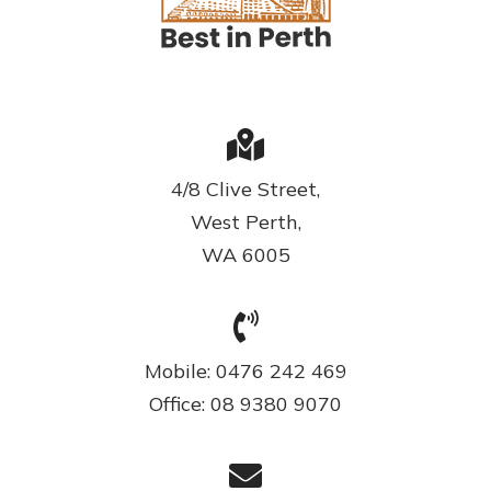
4/8 Clive Street,
West Perth,
WA 6005
Mobile:
0476 242 469
Office:
08 9380 9070