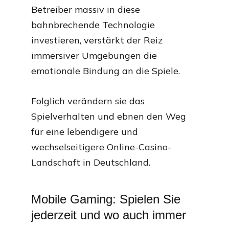
Betreiber massiv in diese
bahnbrechende Technologie
investieren, verstärkt der Reiz
immersiver Umgebungen die
emotionale Bindung an die Spiele.
Folglich verändern sie das
Spielverhalten und ebnen den Weg
für eine lebendigere und
wechselseitigere Online-Casino-
Landschaft in Deutschland.
Mobile Gaming: Spielen Sie
jederzeit und wo auch immer