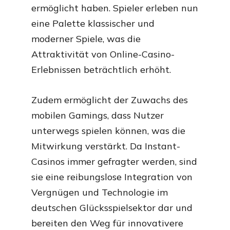
ermöglicht haben. Spieler erleben nun
eine Palette klassischer und
moderner Spiele, was die
Attraktivität von Online-Casino-
Erlebnissen beträchtlich erhöht.
Zudem ermöglicht der Zuwachs des
mobilen Gamings, dass Nutzer
unterwegs spielen können, was die
Mitwirkung verstärkt. Da Instant-
Casinos immer gefragter werden, sind
sie eine reibungslose Integration von
Vergnügen und Technologie im
deutschen Glücksspielsektor dar und
bereiten den Weg für innovativere