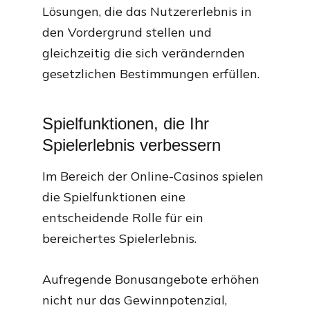
Lösungen, die das Nutzererlebnis in
den Vordergrund stellen und
gleichzeitig die sich verändernden
gesetzlichen Bestimmungen erfüllen.
Spielfunktionen, die Ihr
Spielerlebnis verbessern
Im Bereich der Online-Casinos spielen
die Spielfunktionen eine
entscheidende Rolle für ein
bereichertes Spielerlebnis.
Aufregende Bonusangebote erhöhen
nicht nur das Gewinnpotenzial,