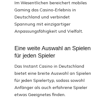
Im Wesentlichen bereichert mobiles
Gaming das Casino-Erlebnis in
Deutschland und verbindet
Spannung mit einzigartiger
Anpassungsfähigkeit und Vielfalt.
Eine weite Auswahl an Spielen
für jeden Spieler
Das Instant Casino in Deutschland
bietet eine breite Auswahl an Spielen
für jeden Spielertyp, sodass sowohl
Anfänger als auch erfahrene Spieler
etwas Geeignetes finden.