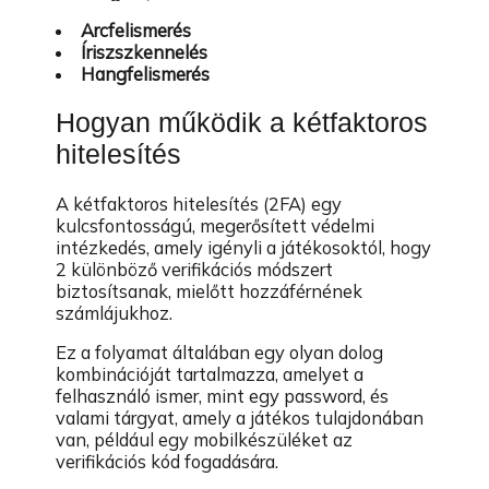
Arcfelismerés
Íriszszkennelés
Hangfelismerés
Hogyan működik a kétfaktoros
hitelesítés
A kétfaktoros hitelesítés (2FA) egy
kulcsfontosságú, megerősített védelmi
intézkedés, amely igényli a játékosoktól, hogy
2 különböző verifikációs módszert
biztosítsanak, mielőtt hozzáférnének
számlájukhoz.
Ez a folyamat általában egy olyan dolog
kombinációját tartalmazza, amelyet a
felhasználó ismer, mint egy password, és
valami tárgyat, amely a játékos tulajdonában
van, például egy mobilkészüléket az
verifikációs kód fogadására.