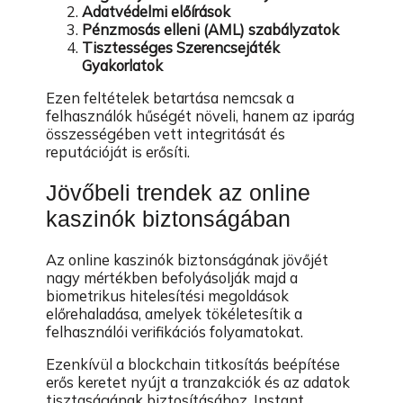
Adatvédelmi előírások
Pénzmosás elleni (AML) szabályzatok
Tisztességes Szerencsejáték
Gyakorlatok
Ezen feltételek betartása nemcsak a
felhasználók hűségét növeli, hanem az iparág
összességében vett integritását és
reputációját is erősíti.
Jövőbeli trendek az online
kaszinók biztonságában
Az online kaszinók biztonságának jövőjét
nagy mértékben befolyásolják majd a
biometrikus hitelesítési megoldások
előrehaladása, amelyek tökéletesítik a
felhasználói verifikációs folyamatokat.
Ezenkívül a blockchain titkosítás beépítése
erős keretet nyújt a tranzakciók és az adatok
tisztaságának biztosításához,
Instant