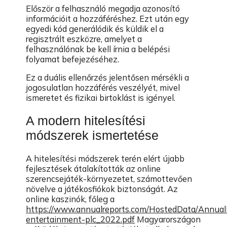
Először a felhasználó megadja azonosító
információit a hozzáféréshez. Ezt után egy
egyedi kód generálódik és küldik el a
regisztrált eszközre, amelyet a
felhasználónak be kell írnia a belépési
folyamat befejezéséhez.
Ez a duális ellenőrzés jelentősen mérsékli a
jogosulatlan hozzáférés veszélyét, mivel
ismeretet és fizikai birtoklást is igényel.
A modern hitelesítési
módszerek ismertetése
A hitelesítési módszerek terén elért újabb
fejlesztések átalakították az online
szerencsejáték-környezetet, számottevően
növelve a játékosfiókok biztonságát. Az
online kaszinók, főleg a
https://www.annualreports.com/HostedData/AnnualRe
entertainment-plc_2022.pdf
Magyarországon