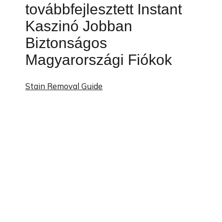
továbbfejlesztett Instant
Kaszinó Jobban
Biztonságos
Magyarországi Fiókok
Stain Removal Guide