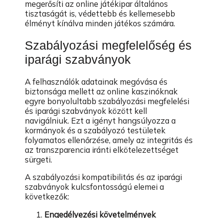
megerősíti az online játékipar általános
tisztaságát is, védettebb és kellemesebb
élményt kínálva minden játékos számára.
Szabályozási megfelelőség és
iparági szabványok
A felhasználók adatainak megóvása és
biztonsága mellett az online kaszinóknak
egyre bonyolultabb szabályozási megfelelési
és iparági szabványok között kell
navigálniuk. Ezt a igényt hangsúlyozza a
kormányok és a szabályozó testületek
folyamatos ellenőrzése, amely az integritás és
az transzparencia iránti elkötelezettséget
sürgeti.
A szabályozási kompatibilitás és az iparági
szabványok kulcsfontosságú elemei a
következők:
Engedélyezési követelmények