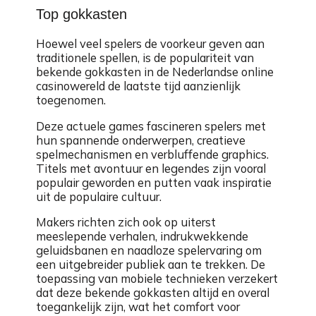
Top gokkasten
Hoewel veel spelers de voorkeur geven aan
traditionele spellen, is de populariteit van
bekende gokkasten in de Nederlandse online
casinowereld de laatste tijd aanzienlijk
toegenomen.
Deze actuele games fascineren spelers met
hun spannende onderwerpen, creatieve
spelmechanismen en verbluffende graphics.
Titels met avontuur en legendes zijn vooral
populair geworden en putten vaak inspiratie
uit de populaire cultuur.
Makers richten zich ook op uiterst
meeslepende verhalen, indrukwekkende
geluidsbanen en naadloze spelervaring om
een uitgebreider publiek aan te trekken. De
toepassing van mobiele technieken verzekert
dat deze bekende gokkasten altijd en overal
toegankelijk zijn, wat het comfort voor