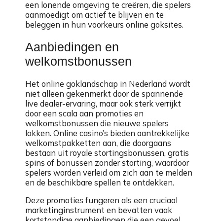
een lonende omgeving te creëren, die spelers
aanmoedigt om actief te blijven en te
beleggen in hun voorkeurs online goksites.
Aanbiedingen en
welkomstbonussen
Het online goklandschap in Nederland wordt
niet alleen gekenmerkt door de spannende
live dealer-ervaring, maar ook sterk verrijkt
door een scala aan promoties en
welkomstbonussen die nieuwe spelers
lokken. Online casino’s bieden aantrekkelijke
welkomstpakketten aan, die doorgaans
bestaan uit royale stortingsbonussen, gratis
spins of bonussen zonder storting, waardoor
spelers worden verleid om zich aan te melden
en de beschikbare spellen te ontdekken.
Deze promoties fungeren als een cruciaal
marketinginstrument en bevatten vaak
kortstondige aanbiedingen die een gevoel