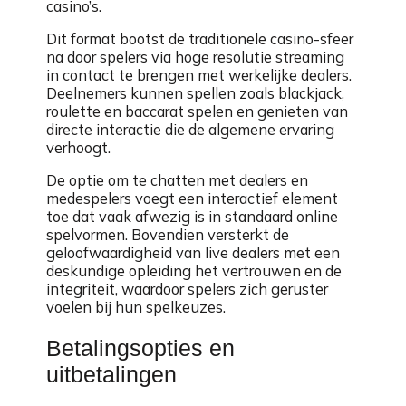
casino’s.
Dit format bootst de traditionele casino-sfeer
na door spelers via hoge resolutie streaming
in contact te brengen met werkelijke dealers.
Deelnemers kunnen spellen zoals blackjack,
roulette en baccarat spelen en genieten van
directe interactie die de algemene ervaring
verhoogt.
De optie om te chatten met dealers en
medespelers voegt een interactief element
toe dat vaak afwezig is in standaard online
spelvormen. Bovendien versterkt de
geloofwaardigheid van live dealers met een
deskundige opleiding het vertrouwen en de
integriteit, waardoor spelers zich geruster
voelen bij hun spelkeuzes.
Betalingsopties en
uitbetalingen