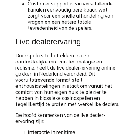
Customer support is via verschillende
kanalen eenvoudig bereikbaar, wat
zorgt voor een snelle afhandeling van
vragen en een betere totale
tevredenheid van de spelers.
Live dealerervaring
Door spelers te betrekken in een
aantrekkelijke mix van technologie en
realisme, heeft de live dealer-ervaring online
gokken in Nederland veranderd. Dit
vooruitstrevende format stelt
enthousiastelingen in staat om vanuit het
comfort van hun eigen huis te plezier te
hebben in klassieke casinospellen en
tegelijkertijd te praten met werkelijke dealers.
De hoofd kenmerken van de live dealer-
ervaring zijn:
Interactie in realtime