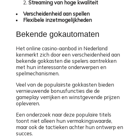
Streaming van hoge kwaliteit
Verscheidenheid aan spellen
Flexibele inzetmogelijkheden
Bekende gokautomaten
Het online casino-aanbod in Nederland
kenmerkt zich door een verscheidenheid aan
bekende gokkasten die spelers aantrekken
met hun interessante onderwerpen en
spelmechanismen.
Veel van de populairste gokkasten bieden
vernieuwende bonusfuncties die de
gameplay verrijken en winstgevende prijzen
opleveren.
Een onderzoek naar deze populaire titels
toont niet alleen hun vermakingswaarde,
maar ook de tactieken achter hun ontwerp en
succes.