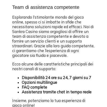
Team di assistenza competente
Esplorando l’stimolante mondo del gioco
online, spesso ci si imbatte in sfide che
necessitano soluzioni rapide ed efficaci. Noi di
Sankra Casino siamo orgogliosi di offrire un
team di assistenza competente e devoto a
fornire un servizio clienti e un supporto
straordinari. Grazie alla loro guida competente,
ci garantiamo che l’esperienza di ogni
giocatore sia fluida e piacevole.
Ecco alcune delle caratteristiche principali dei
nostri canali di supporto:
Disponibilità 24 ore su 24, 7 giorni su 7
Opzioni multilingue
FAQ complete
Assistenza tramite chat in tempo reale
Insieme, potenziamo la tua esperienza di
gioco online!