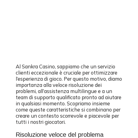
Al Sankra Casino, sappiamo che un servizio
clienti eccezionale è cruciale per ottimizzare
l’esperienza di gioco. Per questo motivo, diamo
importanza alla veloce risoluzione dei
problemi, all’assistenza multilingue e a un
team di supporto qualificato pronto ad aiutare
in qualsiasi momento. Scopriamo insieme
come queste caratteristiche si combinano per
creare un contesto scorrevole e piacevole per
tutti i nostri giocatori.
Risoluzione veloce del problema