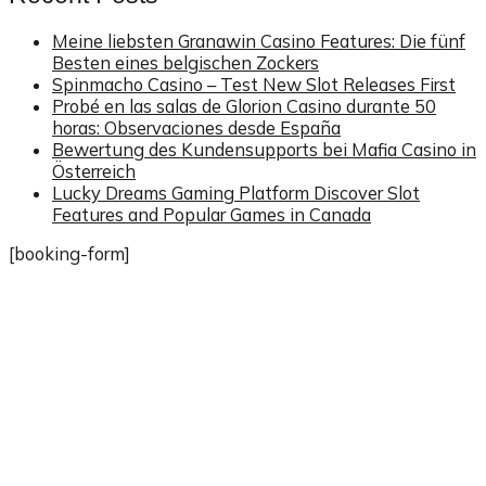
Meine liebsten Granawin Casino Features: Die fünf
Besten eines belgischen Zockers
Spinmacho Casino – Test New Slot Releases First
Probé en las salas de Glorion Casino durante 50
horas: Observaciones desde España
Bewertung des Kundensupports bei Mafia Casino in
Österreich
Lucky Dreams Gaming Platform Discover Slot
Features and Popular Games in Canada
[booking-form]