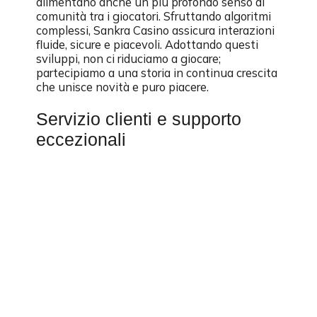
alimentano anche un più profondo senso di
comunità tra i giocatori. Sfruttando algoritmi
complessi, Sankra Casino assicura interazioni
fluide, sicure e piacevoli. Adottando questi
sviluppi, non ci riduciamo a giocare;
partecipiamo a una storia in continua crescita
che unisce novità e puro piacere.
Servizio clienti e supporto
eccezionali