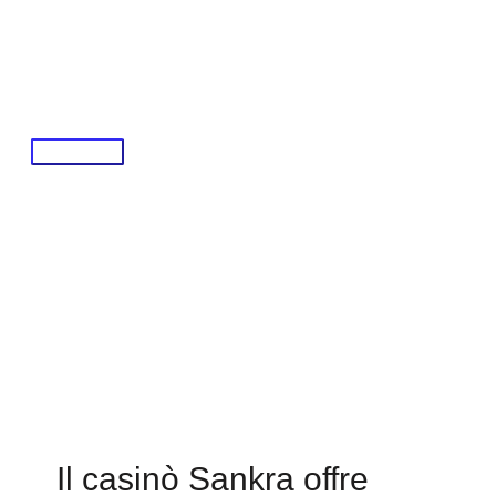
Skip
to
content
Main
Menu
Il casinò Sankra offre