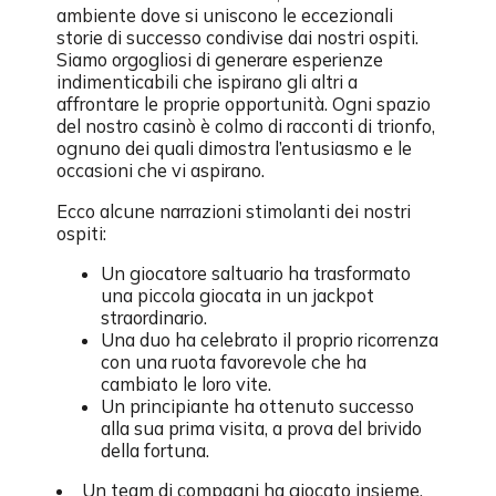
ambiente dove si uniscono le eccezionali
storie di successo condivise dai nostri ospiti.
Siamo orgogliosi di generare esperienze
indimenticabili che ispirano gli altri a
affrontare le proprie opportunità. Ogni spazio
del nostro casinò è colmo di racconti di trionfo,
ognuno dei quali dimostra l’entusiasmo e le
occasioni che vi aspirano.
Ecco alcune narrazioni stimolanti dei nostri
ospiti:
Un giocatore saltuario ha trasformato
una piccola giocata in un jackpot
straordinario.
Una duo ha celebrato il proprio ricorrenza
con una ruota favorevole che ha
cambiato le loro vite.
Un principiante ha ottenuto successo
alla sua prima visita, a prova del brivido
della fortuna.
Un team di compagni ha giocato insieme,