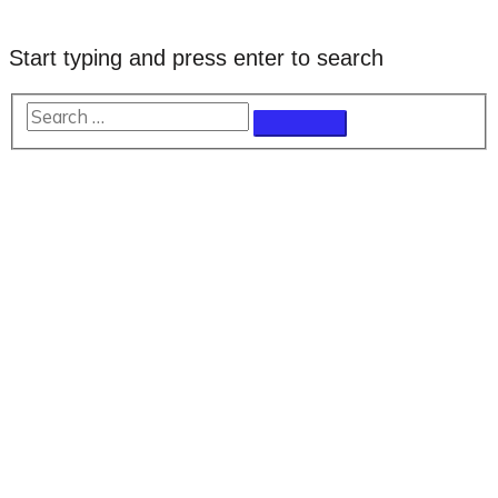
Start typing and press enter to search
Search
…
Scroll
to
Top