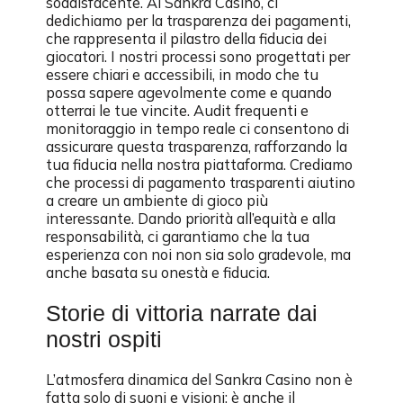
soddisfacente. Al Sankra Casino, ci
dedichiamo per la trasparenza dei pagamenti,
che rappresenta il pilastro della fiducia dei
giocatori. I nostri processi sono progettati per
essere chiari e accessibili, in modo che tu
possa sapere agevolmente come e quando
otterrai le tue vincite. Audit frequenti e
monitoraggio in tempo reale ci consentono di
assicurare questa trasparenza, rafforzando la
tua fiducia nella nostra piattaforma. Crediamo
che processi di pagamento trasparenti aiutino
a creare un ambiente di gioco più
interessante. Dando priorità all’equità e alla
responsabilità, ci garantiamo che la tua
esperienza con noi non sia solo gradevole, ma
anche basata su onestà e fiducia.
Storie di vittoria narrate dai
nostri ospiti
L’atmosfera dinamica del Sankra Casino non è
fatta solo di suoni e visioni; è anche il