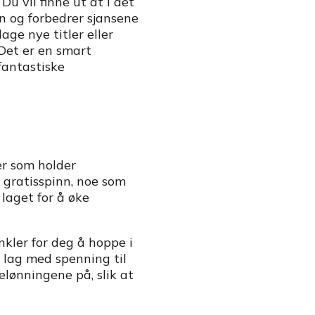
u vil finne ut at i det
in og forbedrer sjansene
age nye titler eller
 Det er en smart
 fantastiske
er som holder
 gratisspinn, noe som
 laget for å øke
kler for deg å hoppe i
 lag med spenning til
elønningene på, slik at