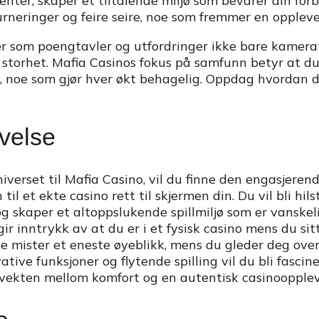
er, skaper et tiltalende miljø som bevarer din forbi
urneringer og feire seire, noe som fremmer en opplevel
ner som poengtavler og utfordringer ikke bare kamera
r storhet. Mafia Casinos fokus på samfunn betyr at du 
, noe som gjør hver økt behagelig. Oppdag hvordan d
evelse
erset til Mafia Casino, vil du finne den engasjerend
l et ekte casino rett til skjermen din. Du vil bli hil
g skaper et altoppslukende spillmiljø som er vanskel
r inntrykk av at du er i et fysisk casino mens du sitt
 mister et eneste øyeblikk, mens du gleder deg over 
ative funksjoner og flytende spilling vil du bli fascin
evekten mellom komfort og en autentisk casinoopplev