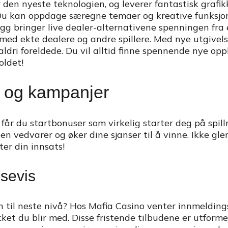
r den nyeste teknologien, og leverer fantastisk grafi
. Du kan oppdage særegne temaer og kreative funksjon
llegg bringer live dealer-alternativene spenningen fra
le med ekte dealere og andre spillere. Med nye utgive
aldri foreldede. Du vil alltid finne spennende nye op
oldet!
 og kampanjer
år du startbonuser som virkelig starter deg på spillre
 vedvarer og øker dine sjanser til å vinne. Ikke gl
ter din innsats!
sevis
 din til neste nivå? Hos Mafia Casino venter innmeldi
kket du blir med. Disse fristende tilbudene er utforme