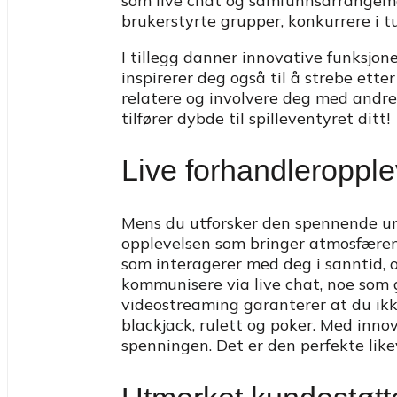
som live chat og samfunnsarrangement
brukerstyrte grupper, konkurrere i t
I tillegg danner innovative funksjo
inspirerer deg også til å strebe ette
relatere og involvere deg med andre
tilfører dybde til spilleventyret ditt!
Live forhandleroppl
Mens du utforsker den spennende univ
opplevelsen som bringer atmosfæren ti
som interagerer med deg i sanntid, o
kommunisere via live chat, noe som gi
videostreaming garanterer at du ikke
blackjack, rulett og poker. Med innov
spenningen. Det er den perfekte lik