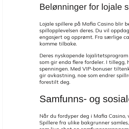
Belønninger for lojale s
Lojale spillere på Mafia Casino blir
spillopplevelsen deres. Du vil oppda
engasjert og opprømt. Fra særlige ca
komme tilbake.
Deres nyskapende lojalitetsprogram e
som gir enda flere fordeler. I tilleg
spenningen. Med VIP-bonuser tiltenkt f
gir avkastning, noe som endrer spil
forestilt deg.
Samfunns- og sosia
Når du fordyper deg i Mafia Casino, 
Spillere fra ulike bakgrunner samles,