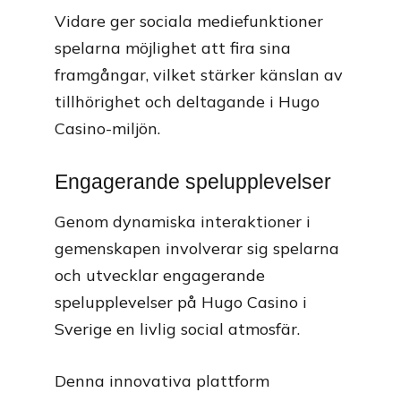
Vidare ger sociala mediefunktioner
spelarna möjlighet att fira sina
framgångar, vilket stärker känslan av
tillhörighet och deltagande i Hugo
Casino-miljön.
Engagerande spelupplevelser
Genom dynamiska interaktioner i
gemenskapen involverar sig spelarna
och utvecklar engagerande
spelupplevelser på Hugo Casino i
Sverige en livlig social atmosfär.
Denna innovativa plattform