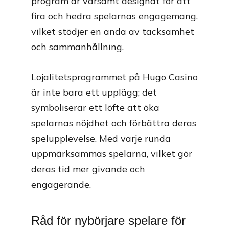
program är varsamt designat för att
fira och hedra spelarnas engagemang,
vilket stödjer en anda av tacksamhet
och sammanhållning.
Lojalitetsprogrammet på Hugo Casino
är inte bara ett upplägg; det
symboliserar ett löfte att öka
spelarnas nöjdhet och förbättra deras
spelupplevelse. Med varje runda
uppmärksammas spelarna, vilket gör
deras tid mer givande och
engagerande.
Råd för nybörjare spelare för