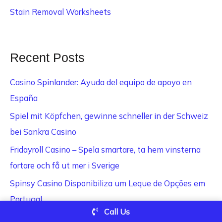
Stain Removal Worksheets
Recent Posts
Casino Spinlander: Ayuda del equipo de apoyo en
España
Spiel mit Köpfchen, gewinne schneller in der Schweiz
bei Sankra Casino
Fridayroll Casino – Spela smartare, ta hem vinsterna
fortare och få ut mer i Sverige
Spinsy Casino Disponibiliza um Leque de Opções em
Portugal
Call Us
Rainbet Casino Belönar Varje Spelare i Sverige Varje