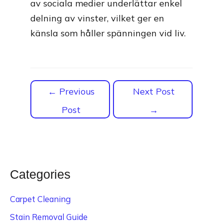
av sociala medier underlättar enkel
delning av vinster, vilket ger en
känsla som håller spänningen vid liv.
Post
←
Previous
Next Post
navigation
Post
→
Categories
Carpet Cleaning
Stain Removal Guide