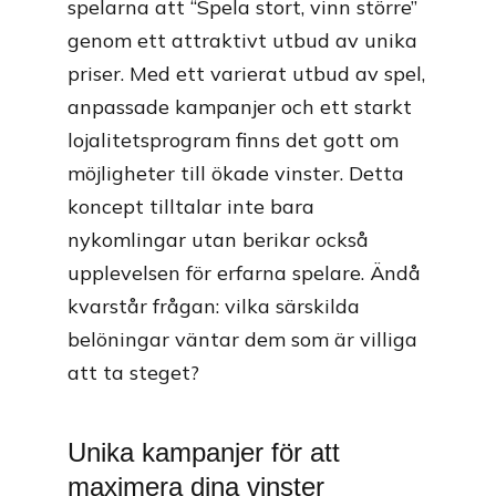
spelarna att “Spela stort, vinn större”
genom ett attraktivt utbud av unika
priser. Med ett varierat utbud av spel,
anpassade kampanjer och ett starkt
lojalitetsprogram finns det gott om
möjligheter till ökade vinster. Detta
koncept tilltalar inte bara
nykomlingar utan berikar också
upplevelsen för erfarna spelare. Ändå
kvarstår frågan: vilka särskilda
belöningar väntar dem som är villiga
att ta steget?
Unika kampanjer för att
maximera dina vinster