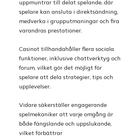
uppmuntrar till delat spelande, där
spelare kan ansluta i direktsändning,
medverka i grupputmaningar och fira
varandras prestationer.
Casinot tillhandahåller flera sociala
funktioner, inklusive chattverktyg och
forum, vilket gör det möjligt för
spelare att dela strategier, tips och
upplevelser.
Vidare säkerställer engagerande
spelmekaniker att varje omgång är
både fängslande och uppslukande,
vilket förbättrar