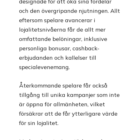
designade för att öka sina fördelar
och den övergripande njutningen. Allt
eftersom spelare avancerar i
lojalitetsnivåerna får de allt mer
omfattande belöningar, inklusive
personliga bonusar, cashback-
erbjudanden och kallelser till
specialevenemang.
Återkommande spelare får också
tillgång till unika kampanjer som inte
är öppna för allmänheten, vilket
försäkrar att de får ytterligare värde
för sin lojalitet.