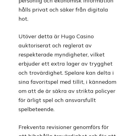
personlig och ekonomisk information
hålls privat och säker från digitala
hot.
Utöver detta är Hugo Casino
auktoriserat och reglerat av
respekterade myndigheter, vilket
erbjuder ett extra lager av trygghet
och trovärdighet. Spelare kan delta i
sina favoritspel med tillit, i kännedom
om att de är säkra av strikta policyer
för ärligt spel och ansvarsfullt
spelbeteende.
Frekventa revisioner genomförs för