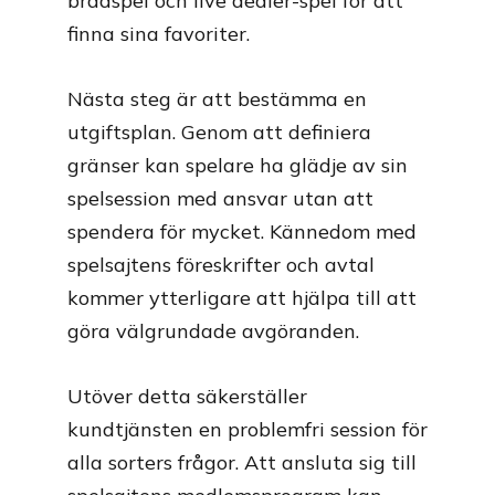
brädspel och live dealer-spel för att
finna sina favoriter.
Nästa steg är att bestämma en
utgiftsplan. Genom att definiera
gränser kan spelare ha glädje av sin
spelsession med ansvar utan att
spendera för mycket. Kännedom med
spelsajtens föreskrifter och avtal
kommer ytterligare att hjälpa till att
göra välgrundade avgöranden.
Utöver detta säkerställer
kundtjänsten en problemfri session för
alla sorters frågor. Att ansluta sig till