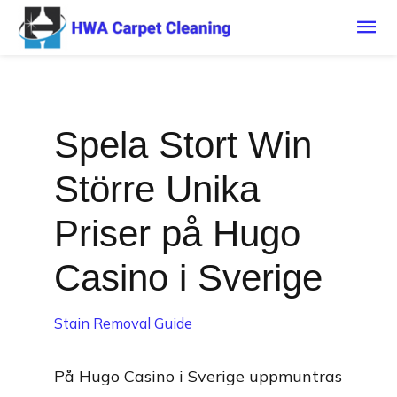
Mai
Me
Spela Stort Win
Större Unika
Priser på Hugo
Casino i Sverige
Stain Removal Guide
På Hugo Casino i Sverige uppmuntras