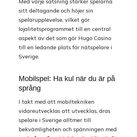
Med varje satsning stärker spelarna
sitt deltagande och höjer sin
spelarupplevelse, vilket gör
lojalitetsprogrammet till en central
aspekt av det som gör Hugo Casino
till en ledande plats för nätspelare i
Sverige.
Mobilspel: Ha kul när du är på
språng
I takt med att mobiltekniken
vidareutvecklas att utvecklas, dras
spelare i Sverige alltmer till
bekvämligheten och spänningen med