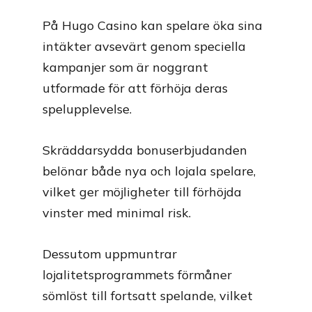
På Hugo Casino kan spelare öka sina
intäkter avsevärt genom speciella
kampanjer som är noggrant
utformade för att förhöja deras
spelupplevelse.
Skräddarsydda bonuserbjudanden
belönar både nya och lojala spelare,
vilket ger möjligheter till förhöjda
vinster med minimal risk.
Dessutom uppmuntrar
lojalitetsprogrammets förmåner
sömlöst till fortsatt spelande, vilket