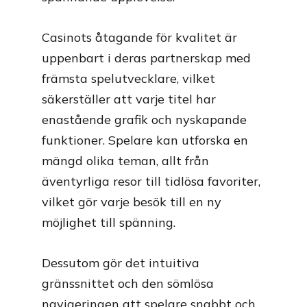
Casinots åtagande för kvalitet är
uppenbart i deras partnerskap med
främsta spelutvecklare, vilket
säkerställer att varje titel har
enastående grafik och nyskapande
funktioner. Spelare kan utforska en
mängd olika teman, allt från
äventyrliga resor till tidlösa favoriter,
vilket gör varje besök till en ny
möjlighet till spänning.
Dessutom gör det intuitiva
gränssnittet och den sömlösa
navigeringen att spelare snabbt och