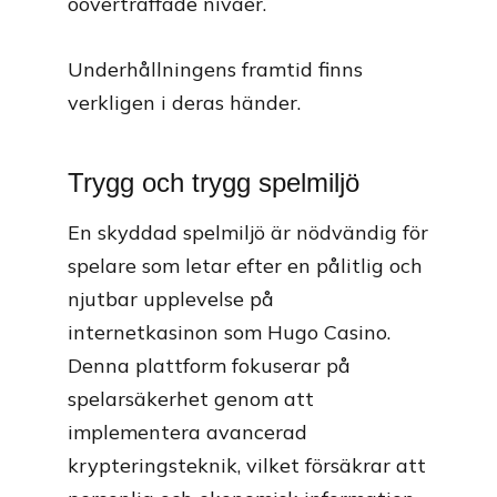
oöverträffade nivåer.
Underhållningens framtid finns
verkligen i deras händer.
Trygg och trygg spelmiljö
En skyddad spelmiljö är nödvändig för
spelare som letar efter en pålitlig och
njutbar upplevelse på
internetkasinon som Hugo Casino.
Denna plattform fokuserar på
spelarsäkerhet genom att
implementera avancerad
krypteringsteknik, vilket försäkrar att