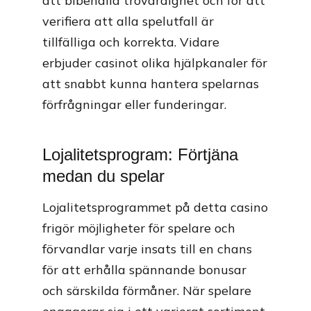
att bibehålla trovärdighet och för att
verifiera att alla spelutfall är
tillfälliga och korrekta. Vidare
erbjuder casinot olika hjälpkanaler för
att snabbt kunna hantera spelarnas
förfrågningar eller funderingar.
Lojalitetsprogram: Förtjäna
medan du spelar
Lojalitetsprogrammet på detta casino
frigör möjligheter för spelare och
förvandlar varje insats till en chans
för att erhålla spännande bonusar
och särskilda förmåner. När spelare