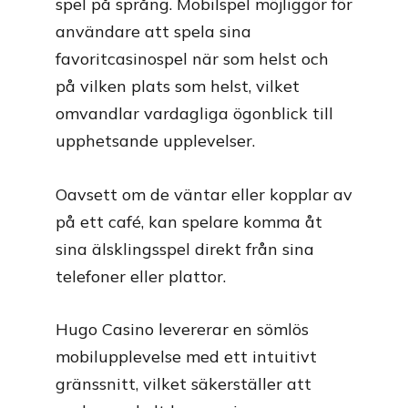
spel på språng. Mobilspel möjliggör för
användare att spela sina
favoritcasinospel när som helst och
på vilken plats som helst, vilket
omvandlar vardagliga ögonblick till
upphetsande upplevelser.
Oavsett om de väntar eller kopplar av
på ett café, kan spelare komma åt
sina älsklingsspel direkt från sina
telefoner eller plattor.
Hugo Casino levererar en sömlös
mobilupplevelse med ett intuitivt
gränssnitt, vilket säkerställer att