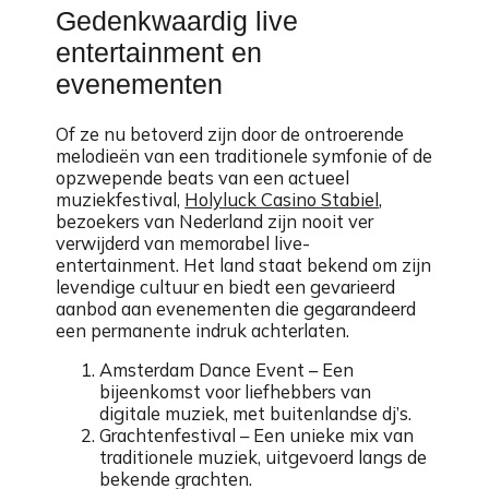
Gedenkwaardig live
entertainment en
evenementen
Of ze nu betoverd zijn door de ontroerende
melodieën van een traditionele symfonie of de
opzwepende beats van een actueel
muziekfestival,
Holyluck Casino Stabiel
,
bezoekers van Nederland zijn nooit ver
verwijderd van memorabel live-
entertainment. Het land staat bekend om zijn
levendige cultuur en biedt een gevarieerd
aanbod aan evenementen die gegarandeerd
een permanente indruk achterlaten.
Amsterdam Dance Event – Een
bijeenkomst voor liefhebbers van
digitale muziek, met buitenlandse dj’s.
Grachtenfestival – Een unieke mix van
traditionele muziek, uitgevoerd langs de
bekende grachten.