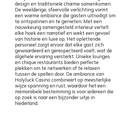
design en traditionele charme samenkomen.
De weelderige, sfeervolle verlichting vormt
een warme ambiance die gasten uitnodigt om
te ontspannen en te genieten. Met een
nauwkeurig samengesteld interieur vertelt
elke hoek een narratief en wekt een gevoel
van historie en luxe op. Het oplettende
personeel zorgt ervoor dat elke gast zich
gewaardeerd en gerespecteerd voelt, wat de
algehele ervaring versterkt. Unieke lounges
en chique restaurants bieden perfecte
plekken om te netwerken of te relaxen
tussen de spellen door. De ambiance van
Holyluck Casino combineert op meesterlijke
wijze spanning en rust, waardoor het een
memorabele bestemming is voor iedereen die
op zoek is naar een bijzonder uitje in
Nederland.