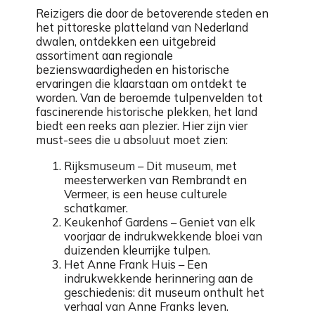
Reizigers die door de betoverende steden en
het pittoreske platteland van Nederland
dwalen, ontdekken een uitgebreid
assortiment aan regionale
bezienswaardigheden en historische
ervaringen die klaarstaan om ontdekt te
worden. Van de beroemde tulpenvelden tot
fascinerende historische plekken, het land
biedt een reeks aan plezier. Hier zijn vier
must-sees die u absoluut moet zien:
Rijksmuseum – Dit museum, met
meesterwerken van Rembrandt en
Vermeer, is een heuse culturele
schatkamer.
Keukenhof Gardens – Geniet van elk
voorjaar de indrukwekkende bloei van
duizenden kleurrijke tulpen.
Het Anne Frank Huis – Een
indrukwekkende herinnering aan de
geschiedenis: dit museum onthult het
verhaal van Anne Franks leven.