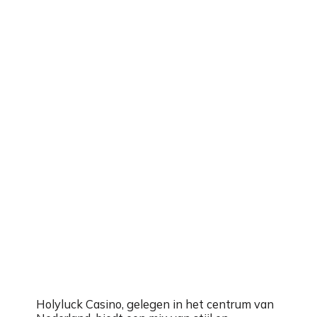
Holyluck Casino, gelegen in het centrum van