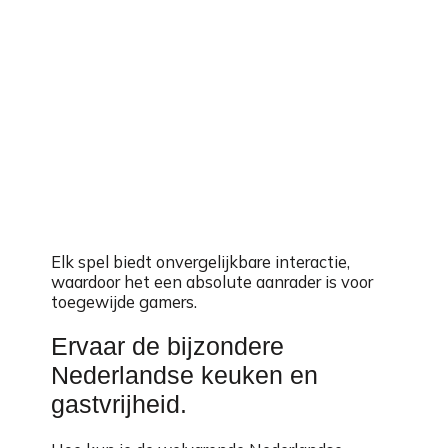
Elk spel biedt onvergelijkbare interactie,
waardoor het een absolute aanrader is voor
toegewijde gamers.
Ervaar de bijzondere
Nederlandse keuken en
gastvrijheid.