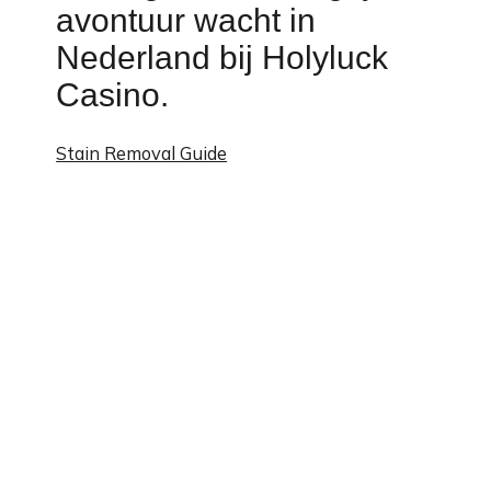
avontuur wacht in
Nederland bij Holyluck
Casino.
Stain Removal Guide