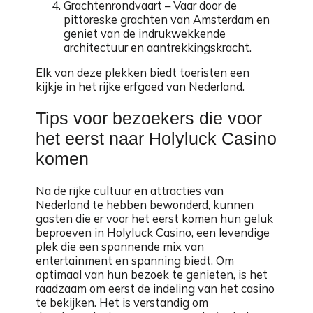
Grachtenrondvaart – Vaar door de
pittoreske grachten van Amsterdam en
geniet van de indrukwekkende
architectuur en aantrekkingskracht.
Elk van deze plekken biedt toeristen een
kijkje in het rijke erfgoed van Nederland.
Tips voor bezoekers die voor
het eerst naar Holyluck Casino
komen
Na de rijke cultuur en attracties van
Nederland te hebben bewonderd, kunnen
gasten die er voor het eerst komen hun geluk
beproeven in Holyluck Casino, een levendige
plek die een spannende mix van
entertainment en spanning biedt. Om
optimaal van hun bezoek te genieten, is het
raadzaam om eerst de indeling van het casino
te bekijken. Het is verstandig om