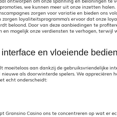
ciaal ontworpen om onze spanning en beloningen te 
promoties, we kunnen meer uit onze inzetten halen
enscampagnes zorgen voor variatie en bieden ons vo
 zorgen loyaliteitsprogramma’s ervoor dat onze loyal
dt beloond. Door van deze aanbiedingen te profiteren
n en mogelijk onze verdiensten te verhogen, terwij
 interface en vloeiende bedie
t moeiteloos aan dankzij de gebruiksvriendelijke int
nieuwe als doorwinterde spelers. We appreciëren h
het echt onderscheidt:
 Gransino Casino ons te concentreren op wat er ech