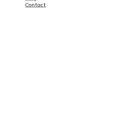
Contact