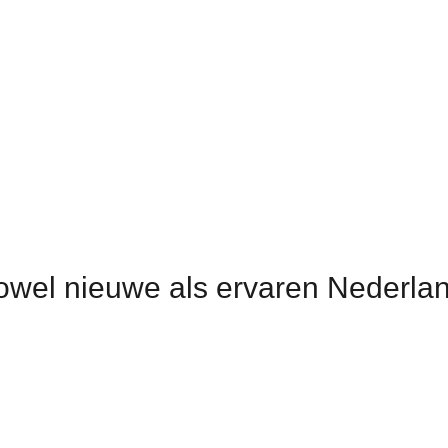
zowel nieuwe als ervaren Nederlan