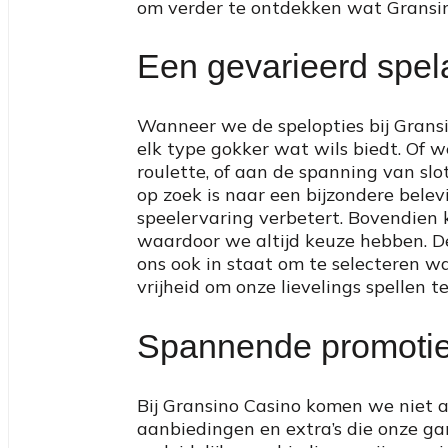
om verder te ontdekken wat Gransin
Een gevarieerd spela
Wanneer we de spelopties bij Gransi
elk type gokker wat wils biedt. Of 
roulette, of aan de spanning van slo
op zoek is naar een bijzondere bele
speelervaring verbetert. Bovendien 
waardoor we altijd keuze hebben. De
ons ook in staat om te selecteren wa
vrijheid om onze lievelings spellen 
Spannende promoti
Bij Gransino Casino komen we niet a
aanbiedingen en extra’s die onze ga