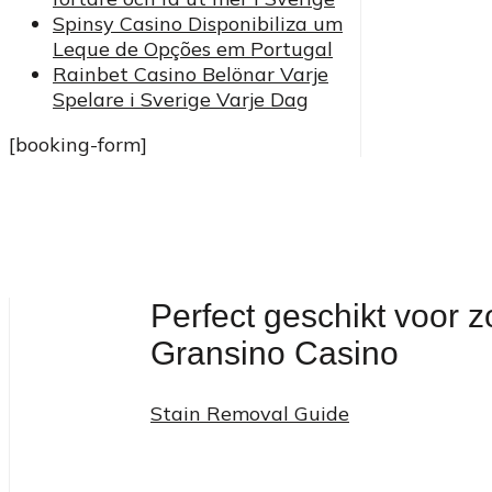
Spinsy Casino Disponibiliza um
Leque de Opções em Portugal
Rainbet Casino Belönar Varje
Spelare i Sverige Varje Dag
[booking-form]
Perfect geschikt voor 
Gransino Casino
Stain Removal Guide