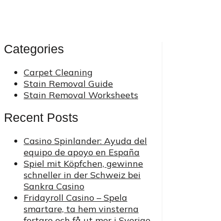
Categories
Carpet Cleaning
Stain Removal Guide
Stain Removal Worksheets
Recent Posts
Casino Spinlander: Ayuda del
equipo de apoyo en España
Spiel mit Köpfchen, gewinne
schneller in der Schweiz bei
Sankra Casino
Fridayroll Casino – Spela
smartare, ta hem vinsterna
fortare och få ut mer i Sverige