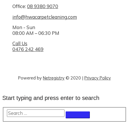
Office:
08 9380 9070
info@hwacarpetcleaning.com
Mon - Sun
08:00 AM – 06:30 PM
Call Us
0476 242 469
Powered by
Netregistry
© 2020
|
Privacy Policy
Start typing and press enter to search
Search
…
Scroll