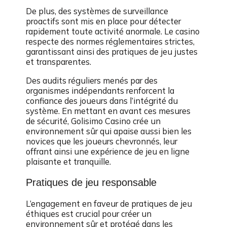
De plus, des systèmes de surveillance
proactifs sont mis en place pour détecter
rapidement toute activité anormale. Le casino
respecte des normes réglementaires strictes,
garantissant ainsi des pratiques de jeu justes
et transparentes.
Des audits réguliers menés par des
organismes indépendants renforcent la
confiance des joueurs dans l’intégrité du
système. En mettant en avant ces mesures
de sécurité, Golisimo Casino crée un
environnement sûr qui apaise aussi bien les
novices que les joueurs chevronnés, leur
offrant ainsi une expérience de jeu en ligne
plaisante et tranquille.
Pratiques de jeu responsable
L’engagement en faveur de pratiques de jeu
éthiques est crucial pour créer un
environnement sûr et protégé dans les