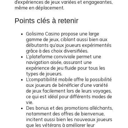
d’expériences de jeux variées et engageantes,
même en déplacement.
Points clés à retenir
Golisimo Casino propose une large
gamme de jeux, ciblant aussi bien aux
débutants qu’aux joueurs expérimentés
grâce à des choix diversifiées.
L’plateforme conviviale permet une
navigation aisée, assurant une
expérience de jeu fluide pour tous les
types de joueurs.
L’compatibilité mobile offre la possibilité
aux joueurs de bénéficier d’une variété
de jeux facilement lors de leurs voyages,
ce qui est idéal pour différents modes de
vie.
Des bonus et des promotions alléchants,
notamment des offres de bienvenue,
incitent aussi bien les nouveaux joueurs
que les vétérans à améliorer leur