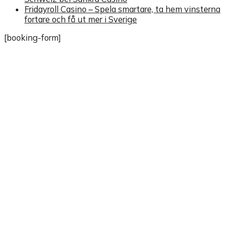
Fridayroll Casino – Spela smartare, ta hem vinsterna
fortare och få ut mer i Sverige
[booking-form]