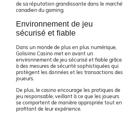
de sa réputation grandissante dans le marché
canadien du gaming.
Environnement de jeu
sécurisé et fiable
Dans un monde de plus en plus numérique,
Golisimo Casino met en avant un
environnement de jeu sécurisé et fiable grâce
à des mesures de sécurité sophistiquées qui
protègent les données et les transactions des
joueurs.
De plus, le casino encourage les pratiques de
jeu responsable, veillant à ce que les joueurs
se comportent de manière appropriée tout en
profitant de leur expérience.