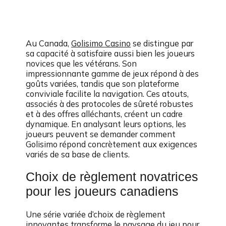
Au Canada,
Golisimo Casino
se distingue par
sa capacité à satisfaire aussi bien les joueurs
novices que les vétérans. Son
impressionnante gamme de jeux répond à des
goûts variées, tandis que son plateforme
conviviale facilite la navigation. Ces atouts,
associés à des protocoles de sûreté robustes
et à des offres alléchants, créent un cadre
dynamique. En analysant leurs options, les
joueurs peuvent se demander comment
Golisimo répond concrètement aux exigences
variés de sa base de clients.
Choix de règlement novatrices
pour les joueurs canadiens
Une série variée d’choix de règlement
innovantes transforme le paysage du jeu pour