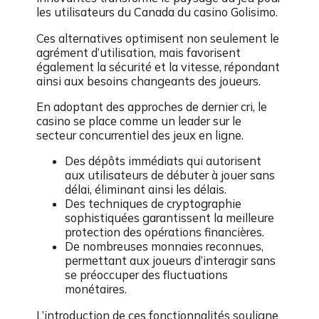
les utilisateurs du Canada du casino Golisimo.
Ces alternatives optimisent non seulement le
agrément d’utilisation, mais favorisent
également la sécurité et la vitesse, répondant
ainsi aux besoins changeants des joueurs.
En adoptant des approches de dernier cri, le
casino se place comme un leader sur le
secteur concurrentiel des jeux en ligne.
Des dépôts immédiats qui autorisent
aux utilisateurs de débuter à jouer sans
délai, éliminant ainsi les délais.
Des techniques de cryptographie
sophistiquées garantissent la meilleure
protection des opérations financières.
De nombreuses monnaies reconnues,
permettant aux joueurs d’interagir sans
se préoccuper des fluctuations
monétaires.
L’introduction de ces fonctionnalités souligne