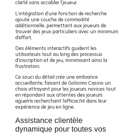
clarté sans accabler l’joueur.
L’intégration d’une fonction de recherche
ajoute une couche de commodité
additionnelle, permettant aux joueurs de
trouver des jeux particuliers avec un minimum
d’effort.
Des éléments interactifs guident les
utilisateurs tout au long des processus
d’inscription et de jeu, minimisant ainsi la
frustration.
Ce souci du détail crée une ambiance
accueillante, faisant de Golisimo Casino un
choix attrayant pour les joueurs novices tout
en répondant aux attentes des joueurs
aguerris recherchant l’efficacité dans leur
expérience de jeu en ligne.
Assistance clientèle
dynamique pour toutes vos