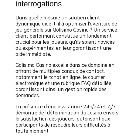
interrogations
Dans quelle mesure un soutien client
dynamique aide-t-il à optimiser l’aventure de
jeu générale sur Golisimo Casino ? Un service
client performant constitue un fondement
crucial pour les joueurs, qu’ils soient novices
ou expérimentés, en leur garantissant une
aide immédiate.
Golisimo Casino excelle dans ce domaine en
offrant de multiples canaux de contact,
notamment le tchat en ligne, le courrier
électronique et une rubrique FAQ détaillée,
garantissant ainsi un gestion rapide des
demandes.
La présence d’une assistance 24h/24 et 7j/7
démontre de l’détermination du casino envers
la satisfaction des joueurs, autorisant aux
participants de résoudre leurs difficultés à
toute moment.