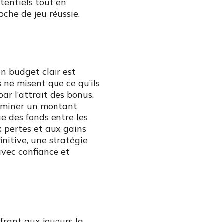
tentiels tout en
oche de jeu réussie.
un budget clair est
 ne misent que ce qu’ils
ar l’attrait des bonus.
terminer un montant
e des fonds entre les
ux pertes et aux gains
nitive, une stratégie
avec confiance et
frant aux joueurs la