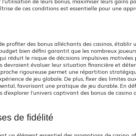
’utilisation de leurs bonus, maximiser leurs gains po
trise de ces conditions est essentielle pour une appr
e profiter des bonus alléchants des casinos, établir 
n budget bien défini garantit que les nombreux joueurs
i réduit le risque de décisions impulsives motivées p
urs devraient évaluer leur situation financière et dé
pproche rigoureuse permet une répartition stratégiqu
xpérience de jeu globale. De plus, fixer des limites a
ental, favorisant une pratique de jeu durable. En défi
 d’explorer l’univers captivant des bonus de casino 
es de fidélité
nt un élément essentiel des promotions de casino, of