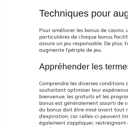
Techniques pour au
Pour améliorer les bonus de casino, 
particulières de chaque bonus facili
assure un jeu responsable. De plus, 
augmente l’périple de jeu.
Appréhender les terme
Comprendre les diverses conditions d
souhaitant optimiser leur expérience
bienvenue, les gratuits et les progr
bonus est généralement assorti de co
du bonus doit être misé avant tout re
d’expiration, car celles-ci peuvent l
également s’appliquer, restreignant a