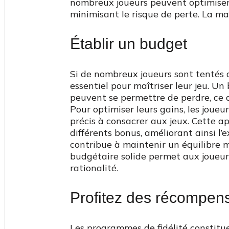
nombreux joueurs peuvent optimiser l
minimisant le risque de perte. La maî
Établir un budget
Si de nombreux joueurs sont tentés d
essentiel pour maîtriser leur jeu. U
peuvent se permettre de perdre, ce qu
Pour optimiser leurs gains, les joue
précis à consacrer aux jeux. Cette a
différents bonus, améliorant ainsi l’e
contribue à maintenir un équilibre m
budgétaire solide permet aux joueurs
rationalité.
Profitez des récompens
Les programmes de fidélité constitue