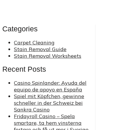
Categories
Carpet Cleaning
Stain Removal Guide
Stain Removal Worksheets
Recent Posts
Casino Spinlander: Ayuda del
equipo de apoyo en España
Spiel mit Köpfchen, gewinne
schneller in der Schweiz bei
Sankra Casino
Fridayroll Casino – Spela
smartare, ta hem vinsterna
fortare och få ut mer i Sverige