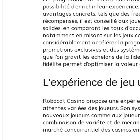
possibilité d’enrichir leur expérienc
avantages concrets, tels que des fre
récompenses, il est conseillé aux jo
solides, en comparant les taux d’acc
notamment en misant sur les jeux co
considérablement accélérer la progre
promotions exclusives et des systèm
que l’on gravit les échelons de la fid
fidélité permet d’optimiser la valeur
L’expérience de jeu
Robocat Casino propose une expérien
attentes variées des joueurs. Son sy
nouveaux joueurs comme aux joueurs f
combinaison de variété et de méca
marché concurrentiel des casinos en 