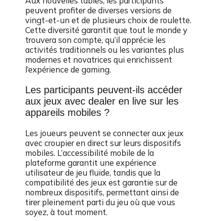
Aux nouvelles tables, les participants
peuvent profiter de diverses versions de
vingt-et-un et de plusieurs choix de roulette.
Cette diversité garantit que tout le monde y
trouvera son compte, qu’il apprécie les
activités traditionnels ou les variantes plus
modernes et novatrices qui enrichissent
l’expérience de gaming.
Les participants peuvent-ils accéder
aux jeux avec dealer en live sur les
appareils mobiles ?
Les joueurs peuvent se connecter aux jeux
avec croupier en direct sur leurs dispositifs
mobiles. L’accessibilité mobile de la
plateforme garantit une expérience
utilisateur de jeu fluide, tandis que la
compatibilité des jeux est garantie sur de
nombreux dispositifs, permettant ainsi de
tirer pleinement parti du jeu où que vous
soyez, à tout moment.