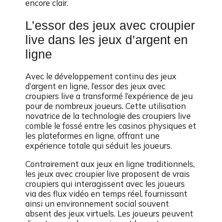
encore clair.
L’essor des jeux avec croupier
live dans les jeux d’argent en
ligne
Avec le développement continu des jeux
d’argent en ligne, l’essor des jeux avec
croupiers live a transformé l’expérience de jeu
pour de nombreux joueurs. Cette utilisation
novatrice de la technologie des croupiers live
comble le fossé entre les casinos physiques et
les plateformes en ligne, offrant une
expérience totale qui séduit les joueurs.
Contrairement aux jeux en ligne traditionnels,
les jeux avec croupier live proposent de vrais
croupiers qui interagissent avec les joueurs
via des flux vidéo en temps réel, fournissant
ainsi un environnement social souvent
absent des jeux virtuels. Les joueurs peuvent