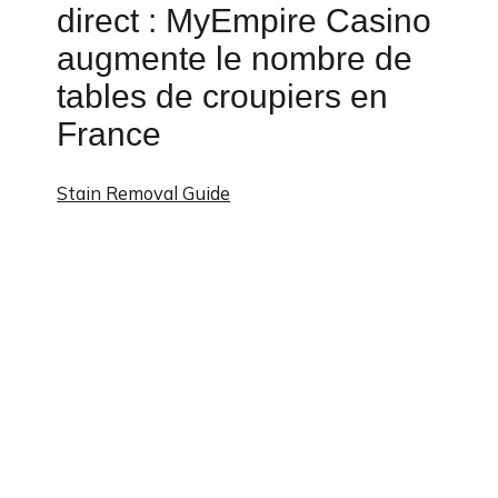
direct : MyEmpire Casino
augmente le nombre de
tables de croupiers en
France
Stain Removal Guide