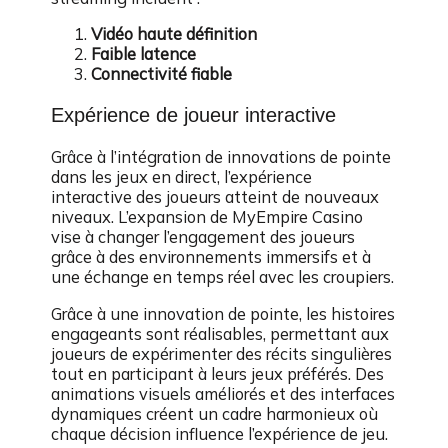
Vidéo haute définition
Faible latence
Connectivité fiable
Expérience de joueur interactive
Grâce à l’intégration de innovations de pointe
dans les jeux en direct, l’expérience
interactive des joueurs atteint de nouveaux
niveaux. L’expansion de MyEmpire Casino
vise à changer l’engagement des joueurs
grâce à des environnements immersifs et à
une échange en temps réel avec les croupiers.
Grâce à une innovation de pointe, les histoires
engageants sont réalisables, permettant aux
joueurs de expérimenter des récits singulières
tout en participant à leurs jeux préférés. Des
animations visuels améliorés et des interfaces
dynamiques créent un cadre harmonieux où
chaque décision influence l’expérience de jeu.