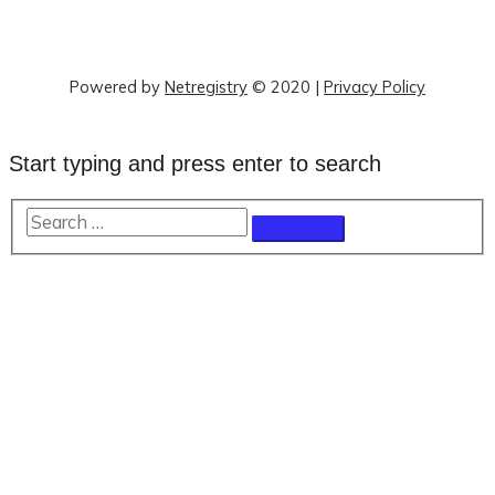
Powered by
Netregistry
© 2020
|
Privacy Policy
Start typing and press enter to search
Search
…
Scroll
to
Top