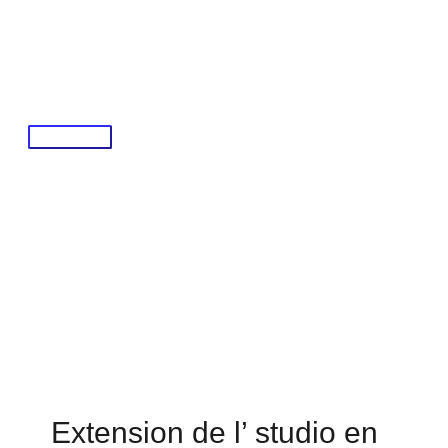
Skip
to
content
Main
Menu
Extension de l’ studio en