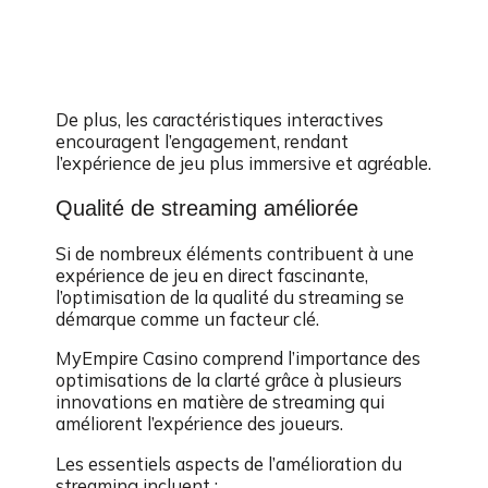
De plus, les caractéristiques interactives
encouragent l’engagement, rendant
l’expérience de jeu plus immersive et agréable.
Qualité de streaming améliorée
Si de nombreux éléments contribuent à une
expérience de jeu en direct fascinante,
l’optimisation de la qualité du streaming se
démarque comme un facteur clé.
MyEmpire Casino comprend l’importance des
optimisations de la clarté grâce à plusieurs
innovations en matière de streaming qui
améliorent l’expérience des joueurs.
Les essentiels aspects de l’amélioration du
streaming incluent :