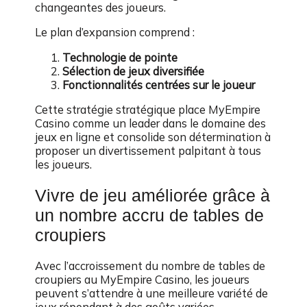
changeantes des joueurs.
Le plan d’expansion comprend :
Technologie de pointe
Sélection de jeux diversifiée
Fonctionnalités centrées sur le joueur
Cette stratégie stratégique place MyEmpire
Casino comme un leader dans le domaine des
jeux en ligne et consolide son détermination à
proposer un divertissement palpitant à tous
les joueurs.
Vivre de jeu améliorée grâce à
un nombre accru de tables de
croupiers
Avec l’accroissement du nombre de tables de
croupiers au MyEmpire Casino, les joueurs
peuvent s’attendre à une meilleure variété de