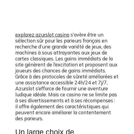
explorez azurslot casino
s’avère être un
sélection sûr pour les parieurs français en
recherche d’une grande variété de jeux, des
machines à sous attrayantes aux jeux de
cartes classiques. Les gains immédiats de la
site génèrent de l’excitation et proposent aux
joueurs des chances de gains immédiats.
Grâce à des protocoles de sûreté améliorées et
une assistance accessible 24h/24 et 7j/7,
Azurslot s’efforce de fournir une aventure
ludique idéale. Mais ce casino ne se limite pas
à ses divertissements et à ses récompenses :
il offre également des caractéristiques qui
peuvent encore améliorer la contentement
des parieurs.
Un large choix de