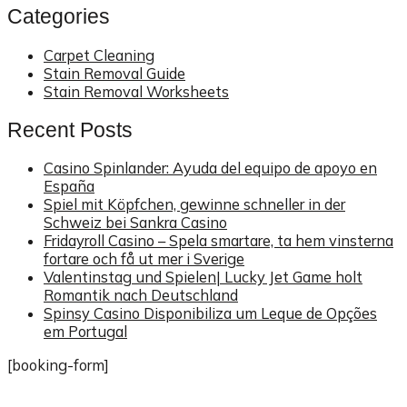
Categories
Carpet Cleaning
Stain Removal Guide
Stain Removal Worksheets
Recent Posts
Casino Spinlander: Ayuda del equipo de apoyo en
España
Spiel mit Köpfchen, gewinne schneller in der
Schweiz bei Sankra Casino
Fridayroll Casino – Spela smartare, ta hem vinsterna
fortare och få ut mer i Sverige
Valentinstag und Spielen| Lucky Jet Game holt
Romantik nach Deutschland
Spinsy Casino Disponibiliza um Leque de Opções
em Portugal
[booking-form]