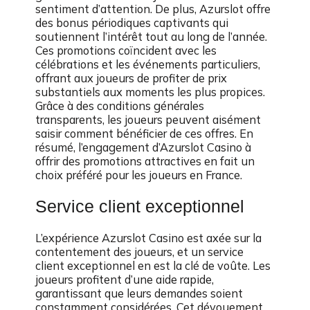
sentiment d’attention. De plus, Azurslot offre
des bonus périodiques captivants qui
soutiennent l’intérêt tout au long de l’année.
Ces promotions coïncident avec les
célébrations et les événements particuliers,
offrant aux joueurs de profiter de prix
substantiels aux moments les plus propices.
Grâce à des conditions générales
transparents, les joueurs peuvent aisément
saisir comment bénéficier de ces offres. En
résumé, l’engagement d’Azurslot Casino à
offrir des promotions attractives en fait un
choix préféré pour les joueurs en France.
Service client exceptionnel
L’expérience Azurslot Casino est axée sur la
contentement des joueurs, et un service
client exceptionnel en est la clé de voûte. Les
joueurs profitent d’une aide rapide,
garantissant que leurs demandes soient
constamment considérées. Cet dévouement