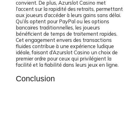
convient. De plus, Azurslot Casino met
l’accent sur la rapidité des retraits, permettant
aux joueurs d’accéder à leurs gains sans délai.
Qu’ils optent pour PayPal ou les options
bancaires traditionnelles, les joueurs
bénéficient de temps de traitement rapides.
Cet engagement envers des transactions
fluides contribue à une expérience ludique
idéale, faisant d’Azurslot Casino un choix de
premier ordre pour ceux qui privilégient la
facilité et la fiabilité dans leurs jeux en ligne.
Conclusion