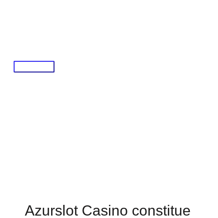
Skip
to
content
Main
Menu
Azurslot Casino constitue