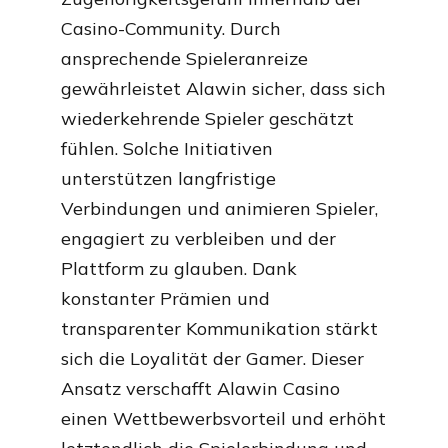
Casino-Community. Durch
ansprechende Spieleranreize
gewährleistet Alawin sicher, dass sich
wiederkehrende Spieler geschätzt
fühlen. Solche Initiativen
unterstützen langfristige
Verbindungen und animieren Spieler,
engagiert zu verbleiben und der
Plattform zu glauben. Dank
konstanter Prämien und
transparenter Kommunikation stärkt
sich die Loyalität der Gamer. Dieser
Ansatz verschafft Alawin Casino
einen Wettbewerbsvorteil und erhöht