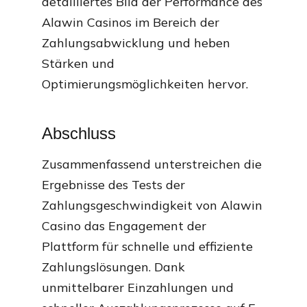
detailliertes Bild der Performance des
Alawin Casinos im Bereich der
Zahlungsabwicklung und heben
Stärken und
Optimierungsmöglichkeiten hervor.
Abschluss
Zusammenfassend unterstreichen die
Ergebnisse des Tests der
Zahlungsgeschwindigkeit von Alawin
Casino das Engagement der
Plattform für schnelle und effiziente
Zahlungslösungen. Dank
unmittelbarer Einzahlungen und