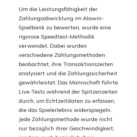
Um die Leistungsfähigkeit der
Zahlungsabwicklung im Alawin-
Spielbank zu bewerten, wurde eine
rigorose Speedtest-Methodik
verwendet. Dabei wurden
verschiedene Zahlungsmethoden
beobachtet, ihre Transaktionszeiten
analysiert und die Zahlungssicherheit
gewährleistet. Das Mannschaft führte
Live-Tests während der Spitzenzeiten
durch, um Echtzeitdaten zu erfassen,
die das Spielerlebnis widerspiegeln.
Jede Zahlungsmethode wurde nicht
nur bezüglich ihrer Geschwindigkeit,