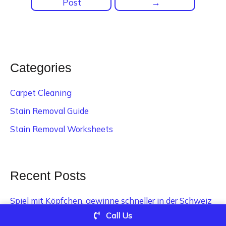
Post
→
Categories
Carpet Cleaning
Stain Removal Guide
Stain Removal Worksheets
Recent Posts
Spiel mit Köpfchen, gewinne schneller in der Schweiz
Call Us
bei Sankra Casino