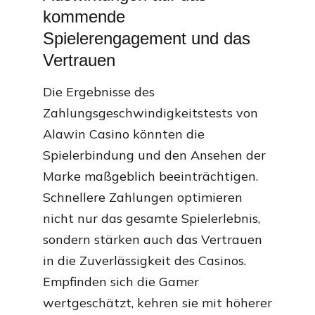
kommende
Spielerengagement und das
Vertrauen
Die Ergebnisse des
Zahlungsgeschwindigkeitstests von
Alawin Casino könnten die
Spielerbindung und den Ansehen der
Marke maßgeblich beeinträchtigen.
Schnellere Zahlungen optimieren
nicht nur das gesamte Spielerlebnis,
sondern stärken auch das Vertrauen
in die Zuverlässigkeit des Casinos.
Empfinden sich die Gamer
wertgeschätzt, kehren sie mit höherer