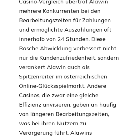
Casino-Vergleich übertraf Alawin
mehrere Konkurrenten bei den
Bearbeitungszeiten für Zahlungen
und ermöglichte Auszahlungen oft
innerhalb von 24 Stunden. Diese
Rasche Abwicklung verbessert nicht
nur die Kundenzufriedenheit, sondern
verankert Alawin auch als
Spitzenreiter im österreichischen
Online-Glücksspielmarkt. Andere
Casinos, die zwar eine gleiche
Effizienz anvisieren, geben an häufig
von längeren Bearbeitungszeiten,
was bei ihren Nutzern zu
Verärgerung führt. Alawins