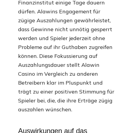
Finanzinstitut einige Tage dauern
dürfen. Alawins Engagement für
zügige Auszahlungen gewährleistet,
dass Gewinne nicht unnötig gesperrt
werden und Spieler jederzeit ohne
Probleme auf ihr Guthaben zugreifen
können. Diese Fokussierung auf
Auszahlungsdauer stellt Alawin
Casino im Vergleich zu anderen
Betreibern klar im Pluspunkt und
trägt zu einer positiven Stimmung für
Spieler bei, die, die ihre Erträge zügig
auszahlen wünschen.
Auswirkungen auf das