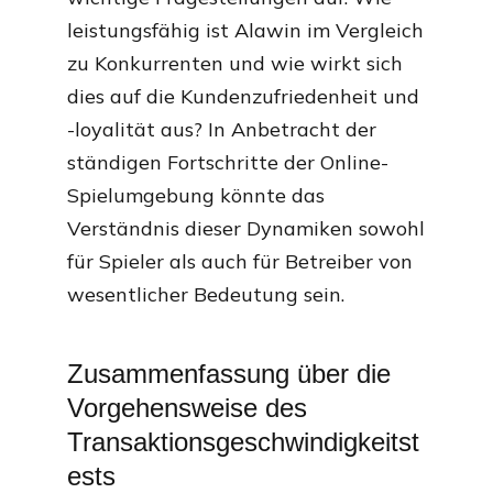
leistungsfähig ist Alawin im Vergleich
zu Konkurrenten und wie wirkt sich
dies auf die Kundenzufriedenheit und
-loyalität aus? In Anbetracht der
ständigen Fortschritte der Online-
Spielumgebung könnte das
Verständnis dieser Dynamiken sowohl
für Spieler als auch für Betreiber von
wesentlicher Bedeutung sein.
Zusammenfassung über die
Vorgehensweise des
Transaktionsgeschwindigkeitst
ests