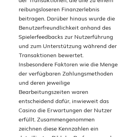
der Transaktionen, die alle zu einem
reibungsloseren Finanzerlebnis
beitragen. Darüber hinaus wurde die
Benutzerfreundlichkeit anhand des
Spielerfeedbacks zur Nutzerführung
und zum Unterstützung während der
Transaktionen bewertet.
Insbesondere Faktoren wie die Menge
der verfügbaren Zahlungsmethoden
und deren jeweilige
Bearbeitungszeiten waren
entscheidend dafür, inwieweit das
Casino die Erwartungen der Nutzer
erfüllt. Zusammengenommen
zeichnen diese Kennzahlen ein